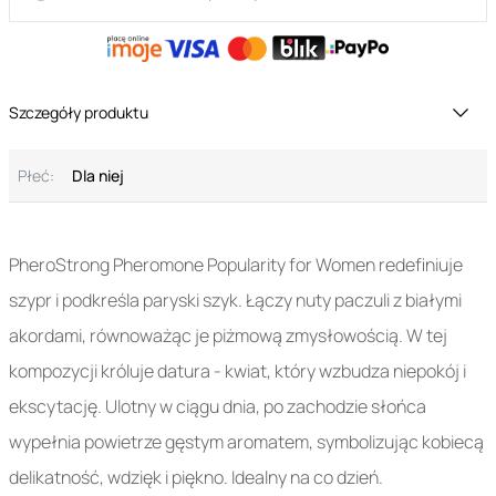
Szczegóły produktu
Płeć:
Dla niej
PheroStrong Pheromone Popularity for Women redefiniuje
szypr i podkreśla paryski szyk. Łączy nuty paczuli z białymi
akordami, równoważąc je piżmową zmysłowością. W tej
kompozycji króluje datura - kwiat, który wzbudza niepokój i
ekscytację. Ulotny w ciągu dnia, po zachodzie słońca
wypełnia powietrze gęstym aromatem, symbolizując kobiecą
delikatność, wdzięk i piękno. Idealny na co dzień.