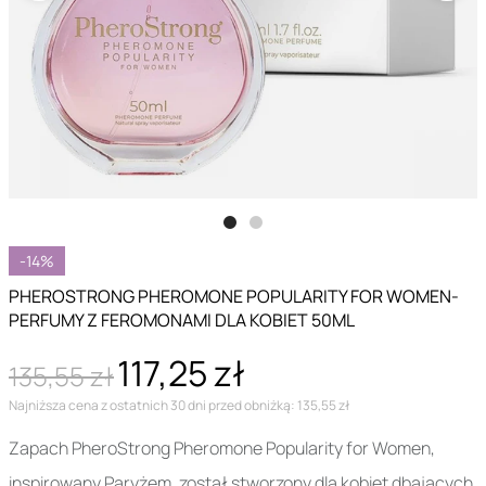
-14%
PHEROSTRONG PHEROMONE POPULARITY FOR WOMEN-
PERFUMY Z FEROMONAMI DLA KOBIET 50ML
117,25 zł
135,55 zł
Najniższa cena z ostatnich 30 dni przed obniżką: 135,55 zł
Zapach PheroStrong Pheromone Popularity for Women,
inspirowany Paryżem, został stworzony dla kobiet dbających