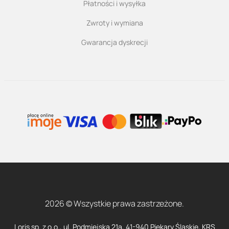
Płatności i wysyłka
Zwroty i wymiana
Gwarancja dyskrecji
2026 © Wszystkie prawa zastrzeżone.
Loris sp. z o.o., ul. Podmiejska 21a, 41-940 Piekary Śląskie, KRS