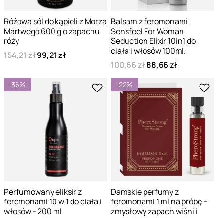
Różowa sól do kąpieli z Morza
Balsam z feromonami
Martwego 600 g o zapachu
Sensfeel For Woman
róży
Seduction Elixir 10in1 do
ciała i włosów 100ml.
154,21 zł
99,21 zł
100,66 zł
88,66 zł
-36%
-22%
Perfumowany eliksir z
Damskie perfumy z
feromonami 10 w 1 do ciała i
feromonami 1 ml na próbę –
włosów - 200 ml
zmysłowy zapach wiśni i