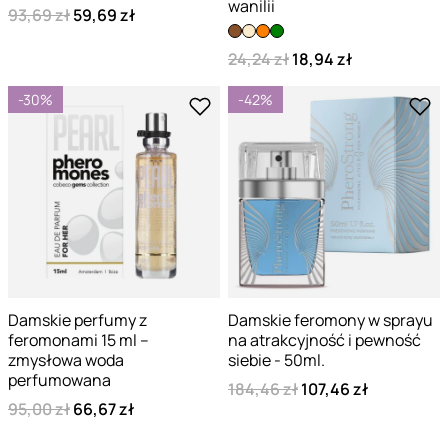
wanilii
93,69 zł
59,69 zł
24,24 zł
18,94 zł
-30%
-42%
Damskie perfumy z
Damskie feromony w sprayu
feromonami 15 ml –
na atrakcyjność i pewność
zmysłowa woda
siebie - 50ml.
perfumowana
184,46 zł
107,46 zł
95,00 zł
66,67 zł