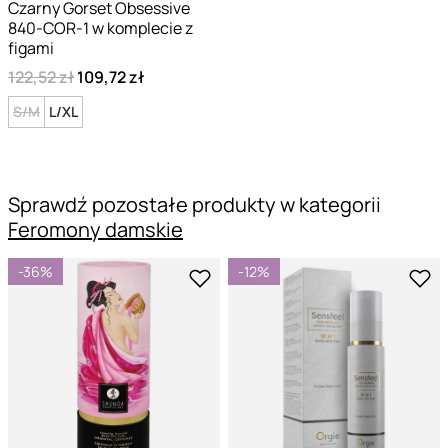
Czarny Gorset Obsessive
840-COR-1 w komplecie z
figami
122,52 zł
109,72 zł
S/M
L/XL
Sprawdź pozostałe produkty w kategorii
Feromony damskie
-36%
-12%