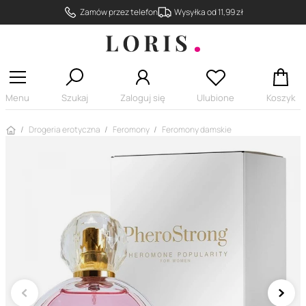
Zamów przez telefon
Wysyłka od 11,99 zł
Menu
Szukaj
Zaloguj się
Ulubione
Koszyk
Strona główna
Drogeria erotyczna
Feromony
Feromony damskie