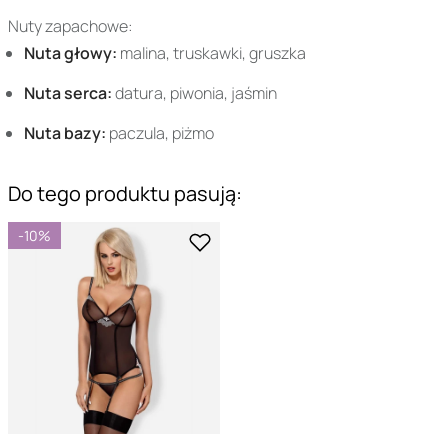
Nuty zapachowe:
Nuta głowy:
malina, truskawki, gruszka
Nuta serca:
datura, piwonia, jaśmin
Nuta bazy:
paczula, piżmo
Do tego produktu pasują:
-10%