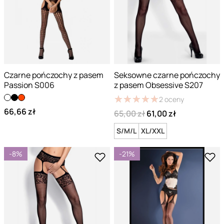
Czarne pończochy z pasem
Seksowne czarne pończochy
Passion S006
z pasem Obsessive S207
★
★
★
★
★
★
★
★
★
★
2
oceny
66,66 zł
65,00 zł
61,00 zł
S/M/L
XL/XXL
-8%
-21%