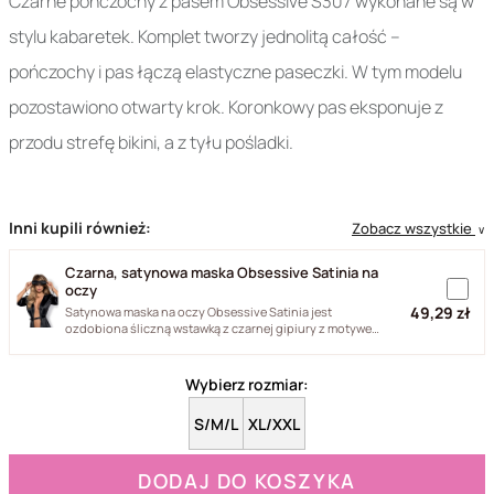
Czarne pończochy z pasem Obsessive S307 wykonane są w
stylu kabaretek. Komplet tworzy jednolitą całość –
pończochy i pas łączą elastyczne paseczki. W tym modelu
pozostawiono otwarty krok. Koronkowy pas eksponuje z
przodu strefę bikini, a z tyłu pośladki.
Inni kupili również:
Zobacz wszystkie
∨
Czarna, satynowa maska Obsessive Satinia na
oczy
49,29 zł
Satynowa maska na oczy Obsessive Satinia jest
ozdobiona śliczną wstawką z czarnej gipiury z motywem
kwiatka. Maska...
Wybierz rozmiar:
S/M/L
XL/XXL
DODAJ DO KOSZYKA