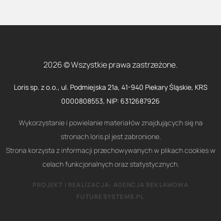
2026 © Wszystkie prawa zastrzeżone.
Loris sp. z o.o., ul. Podmiejska 21a, 41-940 Piekary Śląskie, KRS
0000808553, NIP: 6312687926
Wykorzystanie i powielanie materiałów znajdujących się na
stronach loris.pl jest zabronione.
Strona korzysta z informacji przechowywanych w plikach cookies w
celach funkcjonalnych oraz statystycznych.
PROJEKT I REALIZACJA:
AGENCJA REKLAMOWA
FUTURESYSTEMS.PL