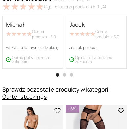
★
★
★
★
★
★
★
★
★
★
Ogólna ocena produktu
5.0
(4)
Michał
Jacek
Ocena
Ocena
★
★
★
★
★
★
★
★
★
★
★
★
★
★
★
★
★
★
★
★
produktu:
5.0
produktu:
5.0
wszystko sprawnie , dziekuję
Jest ok polecam
Opinia potwierdzona
Opinia potwierdzona
zakupem
zakupem
Sprawdź pozostałe produkty w kategorii
Garter stockings
-6%