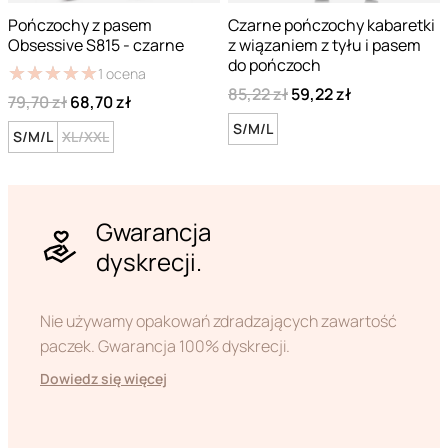
Pończochy z pasem
Czarne pończochy kabaretki
Obsessive S815 - czarne
z wiązaniem z tyłu i pasem
do pończoch
★
★
★
★
★
★
★
★
★
★
1
ocena
85,22 zł
59,22 zł
79,70 zł
68,70 zł
S/M/L
S/M/L
XL/XXL
Gwarancja
dyskrecji.
Nie używamy opakowań zdradzających zawartość
paczek. Gwarancja 100% dyskrecji.
Dowiedz się więcej