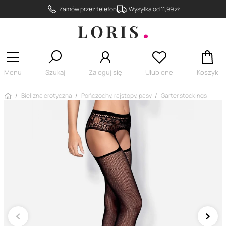
Zamów przez telefon
Wysyłka od 11,99 zł
Menu
Szukaj
Zaloguj się
Ulubione
Koszyk
Strona główna
Bielizna erotyczna
Pończochy, rajstopy, pasy
Garter stockings