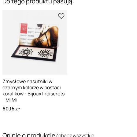
Do tego produktu pasują:
Zmysłowe nasutniki w
czarnym kolorze w postaci
koralików - Bijoux Indiscrets
- Mi Mi
60,15 zł
Opinie o produkcie
Zobacz wszystkie