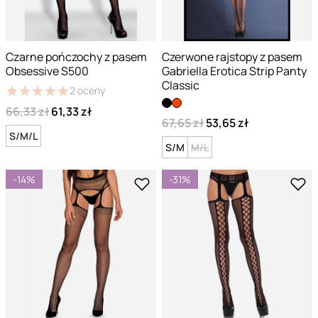
Czarne pończochy z pasem
Czerwone rajstopy z pasem
Obsessive S500
Gabriella Erotica Strip Panty
Classic
★
★
★
★
★
★
★
★
★
★
2
oceny
66,33 zł
61,33 zł
67,65 zł
53,65 zł
S/M/L
S/M
M/L
-14%
-31%