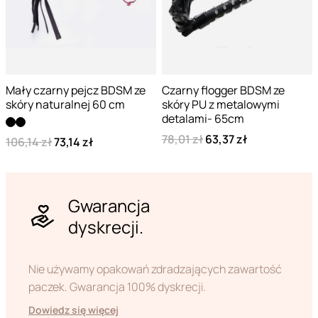
Mały czarny pejcz BDSM ze
Czarny flogger BDSM ze
skóry naturalnej 60 cm
skóry PU z metalowymi
detalami- 65cm
78,01 zł
63,37 zł
106,14 zł
73,14 zł
Gwarancja
dyskrecji.
Nie używamy opakowań zdradzających zawartość
paczek. Gwarancja 100% dyskrecji.
Dowiedz się więcej