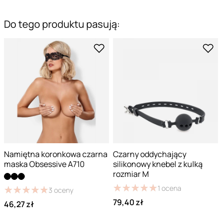
Do tego produktu pasują:
Namiętna koronkowa czarna
Czarny oddychający
maska Obsessive A710
silikonowy knebel z kulką
rozmiar M
★
★
★
★
★
★
★
★
★
★
1
ocena
★
★
★
★
★
★
★
★
★
★
3
oceny
79,40 zł
46,27 zł