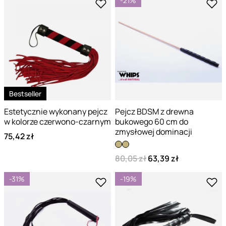
-21%
Bestseller
Estetycznie wykonany pejcz
Pejcz BDSM z drewna
w kolorze czerwono-czarnym
bukowego 60 cm do
zmysłowej dominacji
75,42 zł
80,05 zł
63,39 zł
-31%
-19%