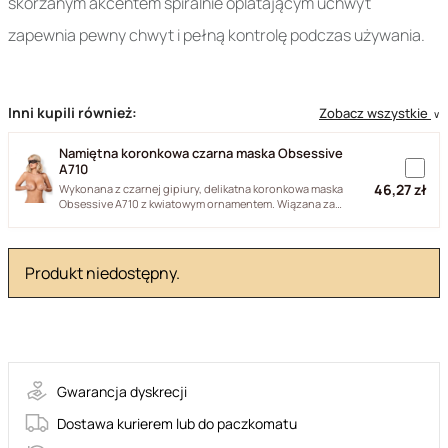
skórzanym akcentem spiralnie oplatającym uchwyt
zapewnia pewny chwyt i pełną kontrolę podczas używania.
Inni kupili również:
Zobacz wszystkie
∨
Namiętna koronkowa czarna maska Obsessive
A710
46,27 zł
Wykonana z czarnej gipiury, delikatna koronkowa maska
Obsessive A710 z kwiatowym ornamentem. Wiązana za
pomocą...
Produkt niedostępny.
79-AF1030
Gwarancja dyskrecji
Dostawa kurierem lub do paczkomatu