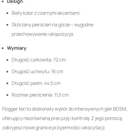
Design
:
Biały kolor z czarnymi akcentami.
Skórzany pierścień na górze – wygodne
przechowywanie i ekspozycja.
Wymiary
:
Długość całkowita: 72 cm
Długość uchwytu: 16 cm
Długość pasm: 44,5 cm
Rozmiar pierścienia: 11,5 cm
Flogger ten to doskonały wybór do intensywnych gier BDSM,
oferujący niezrównaną precyzję i kontrolę. Z jego pomocą
odkryjesz nowe granice przyjemności i ekscytacji.