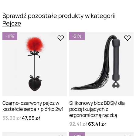
Sprawdź pozostałe produkty w kategorii
Pejcze
-11%
-31%
Czarno-czerwony pejcz w
Silikonowy bicz BDSM dla
kształcie serca + piórko 2w1
początkujących z
ergonomiczną rączką
53,99 zł
47,99 zł
92,41 zł
63,41 zł