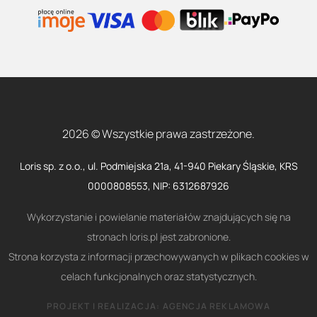
2026 © Wszystkie prawa zastrzeżone.
Loris sp. z o.o., ul. Podmiejska 21a, 41-940 Piekary Śląskie, KRS
0000808553, NIP: 6312687926
Wykorzystanie i powielanie materiałów znajdujących się na
stronach loris.pl jest zabronione.
Strona korzysta z informacji przechowywanych w plikach cookies w
celach funkcjonalnych oraz statystycznych.
PROJEKT I REALIZACJA:
AGENCJA REKLAMOWA