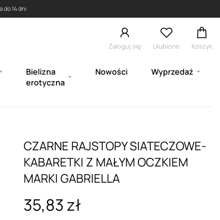
 do 14 dni
Zaloguj się
Ulubione
Koszyk
Bielizna
Nowości
Wyprzedaż
erotyczna
CZARNE RAJSTOPY SIATECZOWE-
KABARETKI Z MAŁYM OCZKIEM
MARKI GABRIELLA
35,83 zł