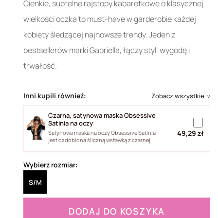
Cienkie, subtelne rajstopy kabaretkowe o klasycznej
wielkości oczka to must-have w garderobie każdej
kobiety śledzącej najnowsze trendy. Jeden z
bestsellerów marki Gabriella, łączy styl, wygodę i
trwałość.
Inni kupili również:
Zobacz wszystkie
∨
Czarna, satynowa maska Obsessive
Satinia na oczy
49,29 zł
Satynowa maska na oczy Obsessive Satinia
jest ozdobiona śliczną wstawką z czarnej
gipiury z motywem kwiatka. Maska...
Wybierz rozmiar:
S/M
DODAJ DO KOSZYKA