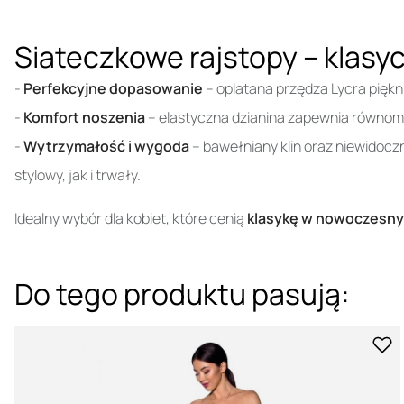
Siateczkowe rajstopy – klasyc
-
Perfekcyjne dopasowanie
– oplatana przędza Lycra piękni
-
Komfort noszenia
– elastyczna dzianina zapewnia równomie
-
Wytrzymałość i wygoda
– bawełniany klin oraz niewidocz
stylowy, jak i trwały.
Idealny wybór dla kobiet, które cenią
klasykę w nowoczesn
Do tego produktu pasują: