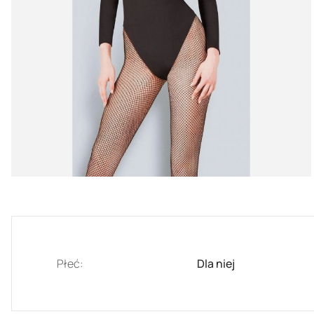
Płeć:
Dla niej