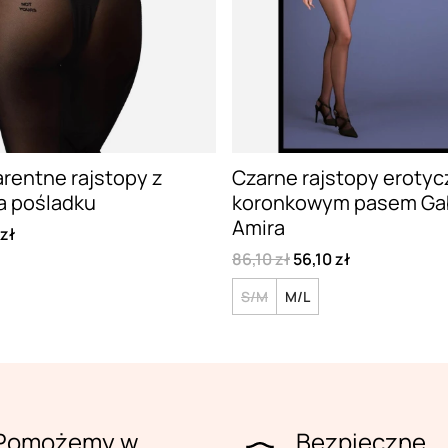
rentne rajstopy z
Czarne rajstopy erotyc
a pośladku
koronkowym pasem Gab
Amira
 zł
86,10 zł
56,10 zł
S/M
M/L
Pomożemy w
Bezpieczne