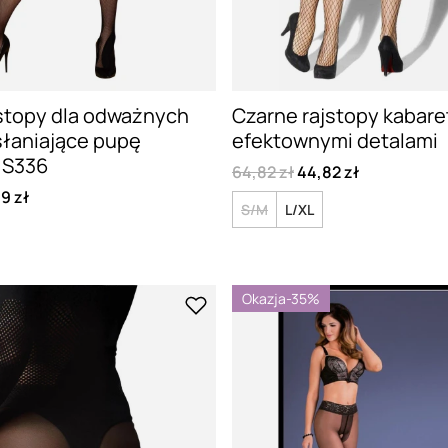
stopy dla odważnych
Czarne rajstopy kabaret
słaniające pupę
efektownymi detalami
 S336
64,82 zł
44,82 zł
9 zł
S/M
L/XL
Okazja
-35%