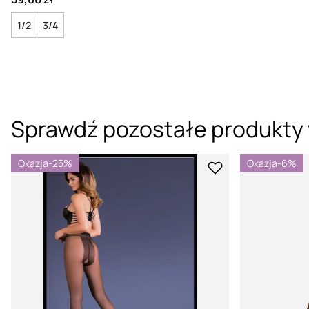
1/2
3/4
Sprawdź pozostałe produkty 
Okazja
-25%
Okazja
-6%