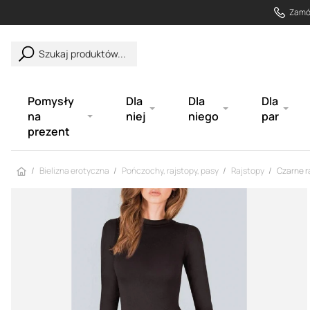
Zamów
Szukaj produktów...
Pomysły
Dla
Dla
Dla
na
niej
niego
par
prezent
Strona główna
Bielizna erotyczna
Pończochy, rajstopy, pasy
Rajstopy
Czarne r