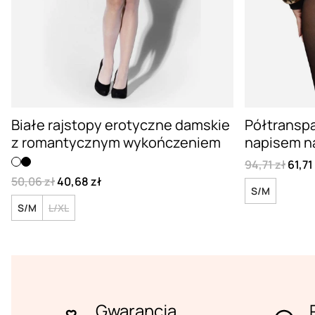
Białe rajstopy erotyczne damskie
Półtranspa
z romantycznym wykończeniem
napisem n
94,71 zł
61,71
50,06 zł
40,68 zł
S/M
S/M
L/XL
Gwarancja