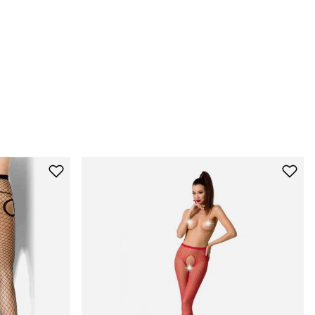
wyższą jakością na tle innych wyrobów
pończoszniczych. Producent rajstop Gabriella został
odznaczony ,,Laurem Konsumenta 2014’’ oraz nagrodą
"Najlepsze w Polsce’’.