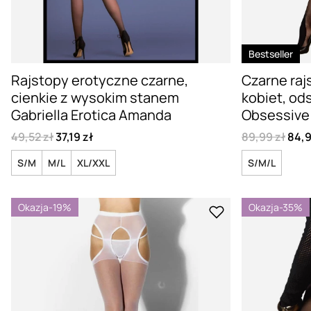
Bestseller
Rajstopy erotyczne czarne,
Czarne raj
cienkie z wysokim stanem
kobiet, od
Gabriella Erotica Amanda
Obsessive
49,52 zł
37,19 zł
89,99 zł
84,9
S/M
M/L
XL/XXL
S/M/L
Okazja
-19%
Okazja
-35%