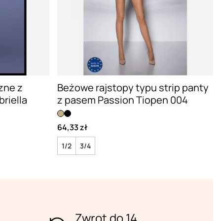
zne z
Beżowe rajstopy typu strip panty
riella
z pasem Passion Tiopen 004
64,33 zł
1/2
3/4
Zwrot do 14