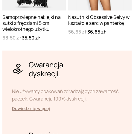
Samoprzylepne naklejki na
Nasutniki Obsessive Selvy w
sutki z frędzlami 5 cm
kształcie serc w panterkę
wielokrotnego użytku
56,65 zł
36,65 zł
68,50 zł
35,50 zł
Gwarancja
dyskrecji.
Nie używamy opakowań zdradzających zawartość
paczek. Gwarancja 100% dyskrecji.
Dowiedz się więcej