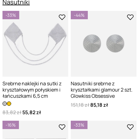
Nasutniki
-33%
-44%
Srebrne naklejki na sutki z
Nasutniki srebrne z
kryształowym połyskiem i
kryształkami glamour 2 szt.
łańcuszkami 6,5 cm
Glowkiss Obsessive
151,18 zł
85,18 zł
83,82 zł
55,82 zł
-16%
-33%