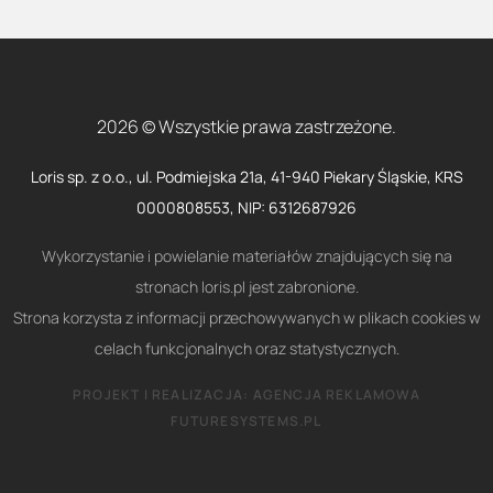
2026 © Wszystkie prawa zastrzeżone.
Loris sp. z o.o., ul. Podmiejska 21a, 41-940 Piekary Śląskie, KRS
0000808553, NIP: 6312687926
Wykorzystanie i powielanie materiałów znajdujących się na
stronach loris.pl jest zabronione.
Strona korzysta z informacji przechowywanych w plikach cookies w
celach funkcjonalnych oraz statystycznych.
PROJEKT I REALIZACJA:
AGENCJA REKLAMOWA
FUTURESYSTEMS.PL