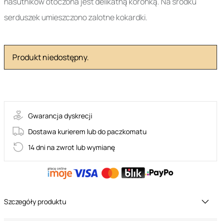
nasutników otoczona jest delikatną koronką. Na środku
serduszek umieszczono zalotne kokardki.
Produkt niedostępny.
49-5592
Gwarancja dyskrecji
Dostawa kurierem lub do paczkomatu
14 dni na zwrot lub wymianę
Szczegóły produktu