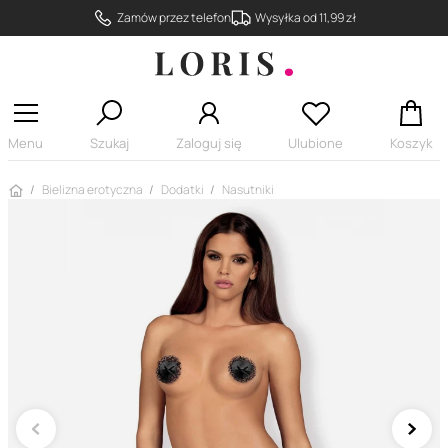
Zamów przez telefon
Wysyłka od 11,99 zł
Menu
Szukaj
Zaloguj się
Ulubione
Koszyk
Strona główna
Bielizna erotyczna
Dodatki
Nasutniki