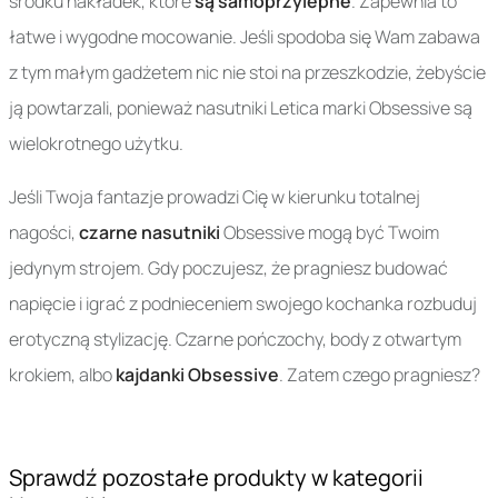
środku nakładek, które
są samoprzylepne
. Zapewnia to
łatwe i wygodne mocowanie. Jeśli spodoba się Wam zabawa
z tym małym gadżetem nic nie stoi na przeszkodzie, żebyście
ją powtarzali, ponieważ nasutniki Letica marki Obsessive są
wielokrotnego użytku.
Jeśli Twoja fantazje prowadzi Cię w kierunku totalnej
nagości,
czarne nasutniki
Obsessive mogą być Twoim
jedynym strojem. Gdy poczujesz, że pragniesz budować
napięcie i igrać z podnieceniem swojego kochanka rozbuduj
erotyczną stylizację. Czarne pończochy, body z otwartym
krokiem, albo
kajdanki Obsessive
. Zatem czego pragniesz?
Sprawdź pozostałe produkty w kategorii