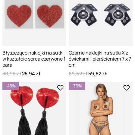
Błyszczące naklejki na sutki
Czarne naklejki na sutki X z
w kształcie serca czerwone 1
ćwiekami i pierścieniem 7 x 7
para
cm
30,98 zł
25,94 zł
89,62 zł
59,62 zł
-48%
-35%