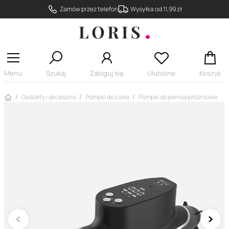
Zamów przez telefon
Wysyłka od 11,99 zł
Menu
Szukaj
Zaloguj się
Ulubione
Koszyk
Strona główna
Gadżety i akcesoria
Pompki do ciała
Pompki do penisa próżniowe