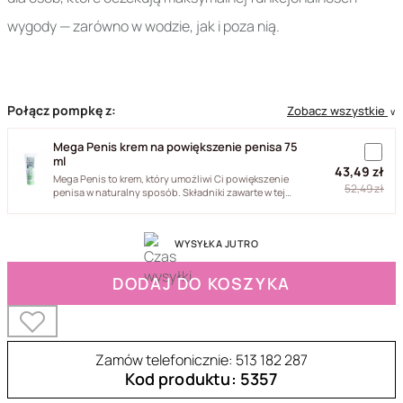
wygody — zarówno w wodzie, jak i poza nią.
Połącz pompkę z:
Zobacz wszystkie
∨
Mega Penis krem na powiększenie penisa 75
ml
43,49 zł
Mega Penis to krem, który umożliwi Ci powiększenie
52,49 zł
penisa w naturalny sposób. Składniki zawarte w tej
wyjątkowej...
WYSYŁKA JUTRO
DODAJ DO KOSZYKA
Zamów telefonicznie: 513 182 287
Kod produktu: 5357