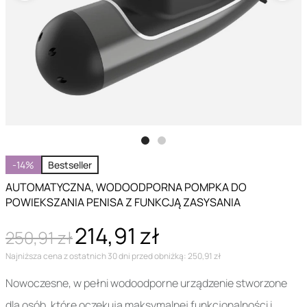
-14%
Bestseller
AUTOMATYCZNA, WODOODPORNA POMPKA DO
POWIEKSZANIA PENISA Z FUNKCJĄ ZASYSANIA
214,91 zł
250,91 zł
Najniższa cena z ostatnich 30 dni przed obniżką: 250,91 zł
Nowoczesne, w pełni wodoodporne urządzenie stworzone
dla osób, które oczekują maksymalnej funkcjonalności i