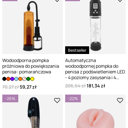
Bestseller
Wodoodporna pompka
Automatyczna
próżniowa do powiększania
wodoodpornej pompka do
penisa- pomarańczowa
penisa z podświetleniem LED
- 4 poziomy zasysania i 4
tryby masażu
206,64 zł
181,34 zł
70,27 zł
59,27 zł
-26%
-22%