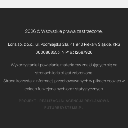
2026 © Wszystkie prawa zastrzeżone.
Loris sp. z o.o., ul. Podmiejska 21a, 41-940 Piekary Śląskie, KRS
0000808553, NIP: 6312687926
Wykorzystanie i powielanie materiałów znajdujących się na
stronach loris.pl jest zabronione.
Strona korzysta z informacji przechowywanych w plikach cookies w
celach funkcjonalnych oraz statystycznych.
PROJEKT I REALIZACJA:
AGENCJA REKLAMOWA
FUTURESYSTEMS.PL