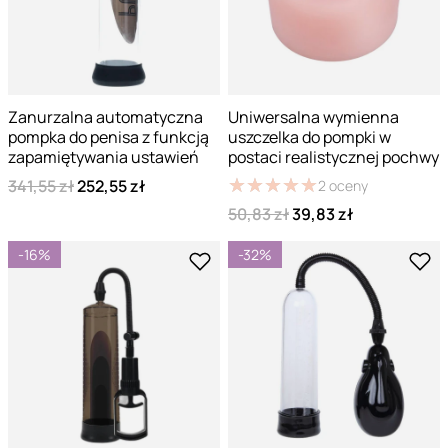
Zanurzalna automatyczna
Uniwersalna wymienna
pompka do penisa z funkcją
uszczelka do pompki w
zapamiętywania ustawień
postaci realistycznej pochwy
★
★
★
★
★
★
★
★
★
★
341,55 zł
252,55 zł
2
oceny
50,83 zł
39,83 zł
-16%
-32%