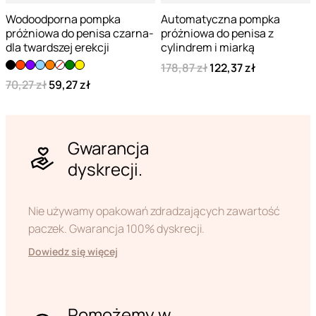
Wodoodporna pompka
Automatyczna pompka
próżniowa do penisa czarna-
próżniowa do penisa z
dla twardszej erekcji
cylindrem i miarką
178,87 zł
122,37 zł
70,27 zł
59,27 zł
Gwarancja
dyskrecji.
Nie używamy opakowań zdradzających zawartość
paczek. Gwarancja 100% dyskrecji.
Dowiedz się więcej
Pomożemy w