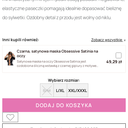
elastyczne paseczki pomagają idealnie dopasować bieliznę
do sylwetki. Ozdobny detal z przodu jest wolny od niklu.
Inni kupili również:
Zobacz wszystkie
∨
Czarna, satynowa maska Obsessive Satinia na
oczy
49,29 zł
Satynowa maska na oczy Obsessive Satinia jest
ozdobiona śliczną wstawką z czarnej gipiury z motywem
kwiatka. Maska...
Wybierz rozmiar:
S/M
L/XL
XXL/XXXL
DODAJ DO KOSZYKA