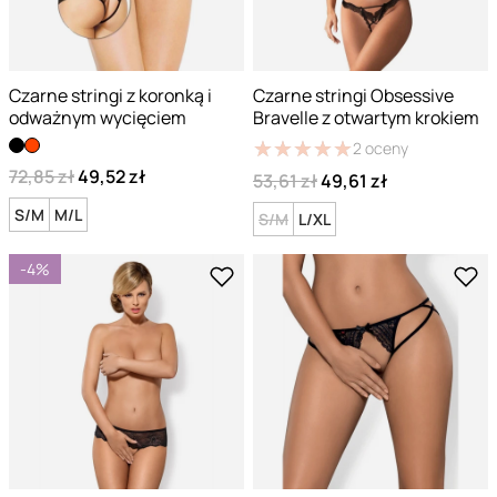
Czarne stringi z koronką i
Czarne stringi Obsessive
odważnym wycięciem
Bravelle z otwartym krokiem
★
★
★
★
★
★
★
★
★
★
2
oceny
72,85 zł
49,52 zł
53,61 zł
49,61 zł
S/M
M/L
S/M
L/XL
-4%