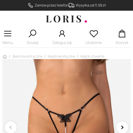
Zamów przez telefon
Wysyłka od 11,99 zł
Menu
Szukaj
Zaloguj się
Ulubione
Koszyk
Strona główna
Bielizna erotyczna
Majtki erotyczne
Majtki otwarte