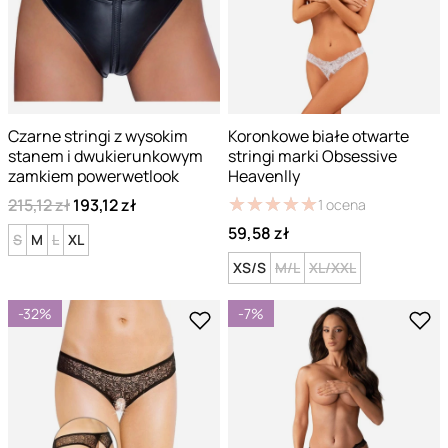
Czarne stringi z wysokim
Koronkowe białe otwarte
stanem i dwukierunkowym
stringi marki Obsessive
zamkiem powerwetlook
Heavenlly
★
★
★
★
★
★
★
★
★
★
215,12 zł
193,12 zł
1
ocena
59,58 zł
S
M
L
XL
XS/S
M/L
XL/XXL
-32%
-7%