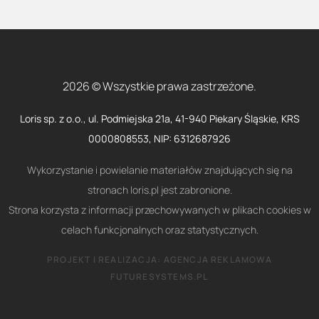
2026 © Wszystkie prawa zastrzeżone.
Loris sp. z o.o., ul. Podmiejska 21a, 41-940 Piekary Śląskie, KRS
0000808553, NIP: 6312687926
Wykorzystanie i powielanie materiałów znajdujących się na
stronach loris.pl jest zabronione.
Strona korzysta z informacji przechowywanych w plikach cookies w
celach funkcjonalnych oraz statystycznych.
PROJEKT I REALIZACJA:
AGENCJA REKLAMOWA
FUTURESYSTEMS.PL