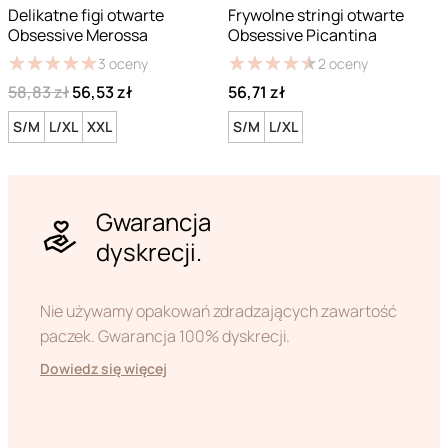
Delikatne figi otwarte
Frywolne stringi otwarte
Obsessive Merossa
Obsessive Picantina
★
★
★
★
★
★
★
★
★
★
★
★
★
★
★
★
★
★
★
★
3
oceny
2
oceny
58,83 zł
56,53 zł
56,71 zł
S/M
L/XL
XXL
S/M
L/XL
Gwarancja
dyskrecji.
Nie używamy opakowań zdradzających zawartość
paczek. Gwarancja 100% dyskrecji.
Dowiedz się więcej