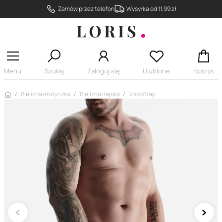
Zamów przez telefon
Wysyłka od 11,99 zł
Menu
Szukaj
Zaloguj się
Ulubione
Koszyk
Strona główna
Bielizna erotyczna
Bielizna męska
Jockstrap