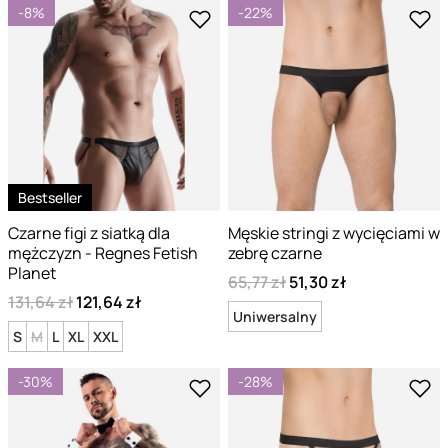
-8%
-22%
Bestseller
Czarne figi z siatką dla
Męskie stringi z wycięciami w
mężczyzn - Regnes Fetish
zebrę czarne
Planet
65,77 zł
51,30 zł
131,64 zł
121,64 zł
Uniwersalny
S
M
L
XL
XXL
-30%
-28%