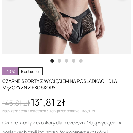
-10%
Bestseller
CZARNE SZORTY Z WYCIĘCIEM NA POŚLADKACH DLA
MĘŻCZYZN Z EKOSKÓRY
131,81 zł
145,81 zł
Najniższa cena z ostatnich 30 dni przed obniżką: 145,81 zł
Czarne szorty z ekoskóry dla mężczyzn. Mają wycięcie na
pośladkach czyli jockstrap. Wykonane z ekoskóry i