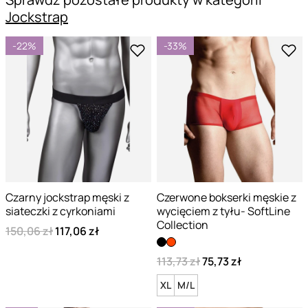
Jockstrap
-22%
-33%
Czarny jockstrap męski z
Czerwone bokserki męskie z
siateczki z cyrkoniami
wycięciem z tyłu- SoftLine
Collection
150,06 zł
117,06 zł
113,73 zł
75,73 zł
XL
M/L