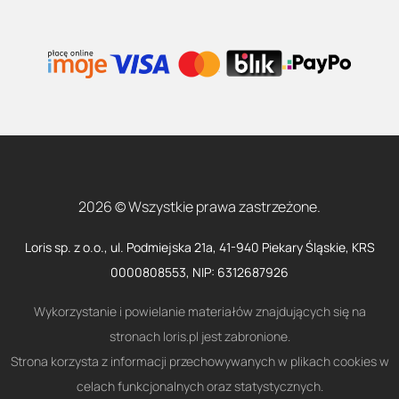
2026 © Wszystkie prawa zastrzeżone.
Loris sp. z o.o., ul. Podmiejska 21a, 41-940 Piekary Śląskie, KRS
0000808553, NIP: 6312687926
Wykorzystanie i powielanie materiałów znajdujących się na
stronach loris.pl jest zabronione.
Strona korzysta z informacji przechowywanych w plikach cookies w
celach funkcjonalnych oraz statystycznych.