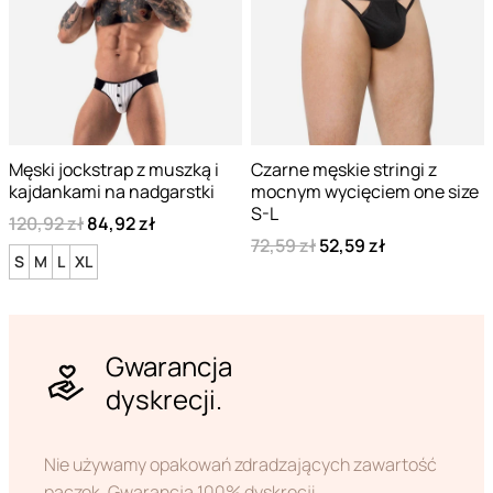
Męski jockstrap z muszką i
Czarne męskie stringi z
kajdankami na nadgarstki
mocnym wycięciem one size
S-L
120,92 zł
84,92 zł
72,59 zł
52,59 zł
S
M
L
XL
Gwarancja
dyskrecji.
Nie używamy opakowań zdradzających zawartość
paczek. Gwarancja 100% dyskrecji.