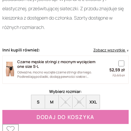
elastycznej, prześwitującej siateczki. Z przodu znajduje się
kieszonka z dostępem do członka. Szorty dostępne w
różnych rozmiarach.
Inni kupili również:
Zobacz wszystkie
∨
Czarne męskie stringi z mocnym wycięciem
one size S-L
52,59 zł
Odważne, mocno wycięte czarne stringi dla niego.
72,59 zł
Podkreślają pośladki, dodają pewności siebie i
podkręcają atmosferę...
Wybierz rozmiar:
S
M
L
XL
XXL
DODAJ DO KOSZYKA