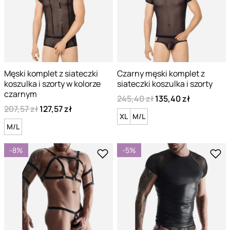
Męski komplet z siateczki
Czarny męski komplet z
koszulka i szorty w kolorze
siateczki koszulka i szorty
czarnym
245,40 zł
135,40 zł
207,57 zł
127,57 zł
XL
M/L
M/L
-8%
-5%