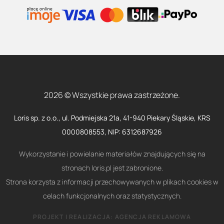
2026 © Wszystkie prawa zastrzeżone.
Loris sp. z o.o., ul. Podmiejska 21a, 41-940 Piekary Śląskie, KRS
0000808553, NIP: 6312687926
Wykorzystanie i powielanie materiałów znajdujących się na
stronach loris.pl jest zabronione.
Strona korzysta z informacji przechowywanych w plikach cookies w
celach funkcjonalnych oraz statystycznych.
PROJEKT I REALIZACJA:
AGENCJA REKLAMOWA