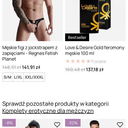
Bestseller
Męskie figi z jockstrapem z
Love & Desire Gold feromony
zapięciami - Regnes Fetish
męskie 100 ml
Planet
★
★
★
★
★
★
★
★
★
★
11
ocena
148,51 zł
141,91 zł
160,48 zł
137,18 zł
S/M
L/XL
XXL/XXXL
Sprawdź pozostałe produkty w kategorii
Komplety erotyczne dla mężczyzn
-8%
-32%