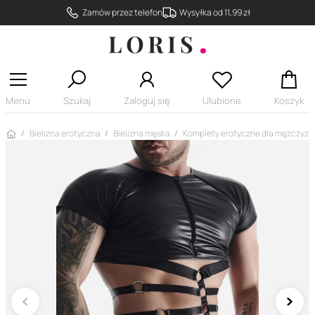
Zamów przez telefon
Wysyłka od 11,99 zł
Menu
Szukaj
Zaloguj się
Ulubione
Koszyk
Strona główna
Bielizna erotyczna
Bielizna męska
Komplety erotyczne dla mężczyzn