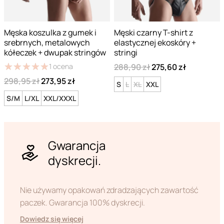
Męska koszulka z gumek i
Męski czarny T-shirt z
srebrnych, metalowych
elastycznej ekoskóry +
kółeczek + dwupak stringów
stringi
★
★
★
★
★
★
★
★
★
★
288,90 zł
275,60 zł
1
ocena
298,95 zł
273,95 zł
S
L
XL
XXL
S/M
L/XL
XXL/XXXL
Gwarancja
dyskrecji.
Nie używamy opakowań zdradzających zawartość
paczek. Gwarancja 100% dyskrecji.
Dowiedz się więcej