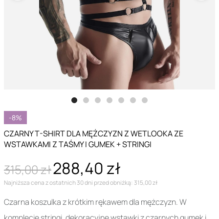
-8%
CZARNY T-SHIRT DLA MĘŻCZYZN Z WETLOOKA ZE
WSTAWKAMI Z TAŚMY I GUMEK + STRINGI
288,40 zł
315,00 zł
Najniższa cena z ostatnich 30 dni przed obniżką: 315,00 zł
Czarna koszulka z krótkim rękawem dla mężczyzn. W
komplecie stringi, dekoracyjne wstawki z czarnych gumek i