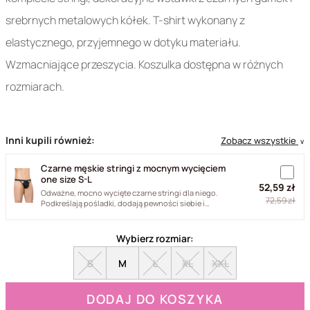
srebrnych metalowych kółek. T-shirt wykonany z
elastycznego, przyjemnego w dotyku materiału.
Wzmacniające przeszycia. Koszulka dostępna w różnych
rozmiarach.
Inni kupili również:
Zobacz wszystkie
∨
Czarne męskie stringi z mocnym wycięciem
one size S-L
52,59 zł
Odważne, mocno wycięte czarne stringi dla niego.
72,59 zł
Podkreślają pośladki, dodają pewności siebie i
podkręcają atmosferę...
Wybierz rozmiar:
S
M
L
XL
XXL
DODAJ DO KOSZYKA