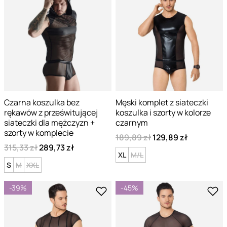
Czarna koszulka bez
Męski komplet z siateczki
rękawów z prześwitującej
koszulka i szorty w kolorze
siateczki dla mężczyzn +
czarnym
szorty w komplecie
189,89 zł
129,89 zł
315,33 zł
289,73 zł
XL
M/L
S
M
XXL
-39%
-45%