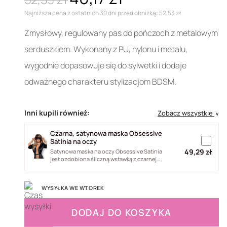
Najniższa cena z ostatnich 30 dni przed obniżką: 52,53 zł
Zmysłowy, regulowany pas do pończoch z metalowym
serduszkiem. Wykonany z PU, nylonu i metalu,
wygodnie dopasowuje się do sylwetki i dodaje
odważnego charakteru stylizacjom BDSM.
Inni kupili również:
Zobacz wszystkie
∨
Czarna, satynowa maska Obsessive
Satinia na oczy
49,29 zł
Satynowa maska na oczy Obsessive Satinia
jest ozdobiona śliczną wstawką z czarnej
gipiury z motywem kwiatka. Maska...
WYSYŁKA WE WTOREK
DODAJ DO KOSZYKA