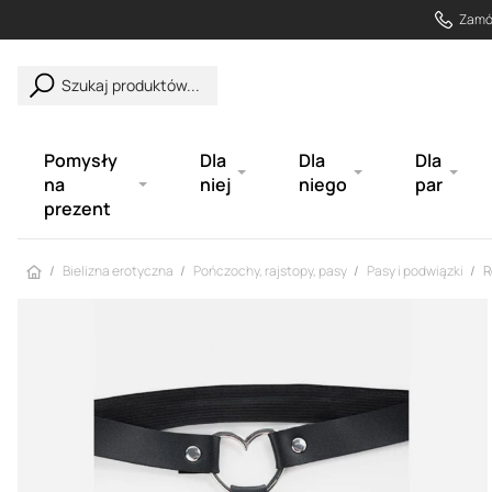
Zamów
Szukaj produktów...
Pomysły
Dla
Dla
Dla
na
niej
niego
par
prezent
Strona główna
Bielizna erotyczna
Pończochy, rajstopy, pasy
Pasy i podwiązki
R