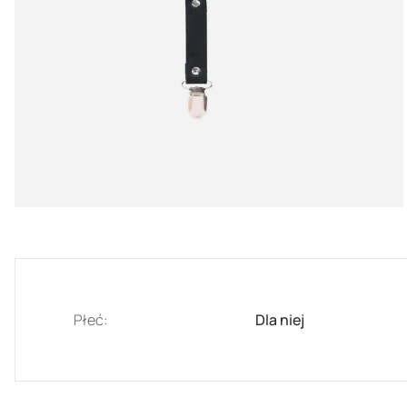
Płeć:
Dla niej