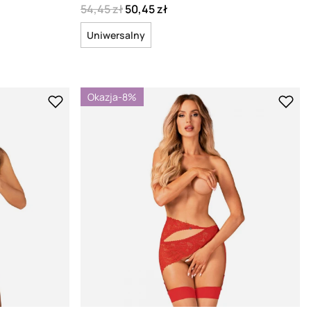
54,45 zł
50,45 zł
Uniwersalny
Okazja
-8%