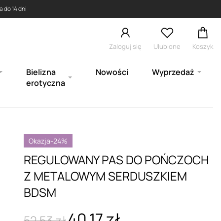
 do 14 dni
Zaloguj się
Ulubione
Koszyk
Bielizna
Nowości
Wyprzedaż
erotyczna
Okazja
-24%
REGULOWANY PAS DO POŃCZOCH
Z METALOWYM SERDUSZKIEM
BDSM
40,17 zł
52,53 zł