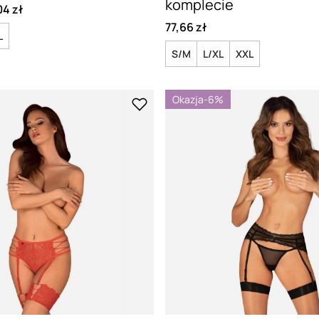
komplecie
04 zł
77,66 zł
L
S/M
L/XL
XXL
Okazja
-6%