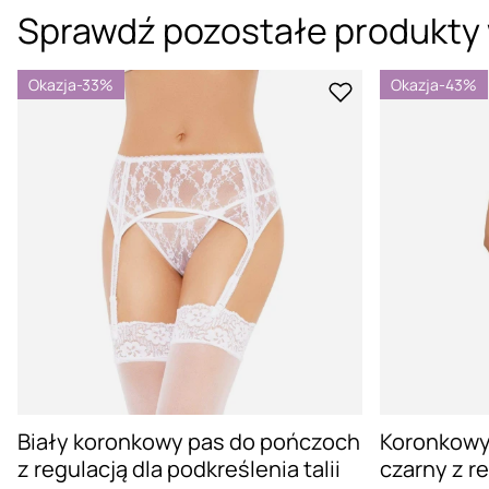
Sprawdź pozostałe produkty 
Okazja
-33%
Okazja
-43%
Biały koronkowy pas do pończoch
Koronkowy
z regulacją dla podkreślenia talii
czarny z r