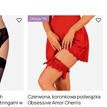
Okazja
-7%
ch
Czerwona, koronkowa podwiązka
tringami w
Obsessive Amor Cherris