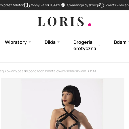
 przez telefon
Wysyłka od 11,99 zł
Gwarancja dyskrecji
Zwrot i wymiana
Wibratory
Dilda
Drogeria
Bdsm
erotyczna
egulowany pas do pończoch z metalowym serduszkiem BDSM