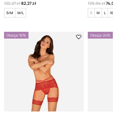
122,27 zł
82,27 zł
129,04 zł
74,
S/M
M/L
S
M
L
X
Okazja
-16%
Okazja
-24%