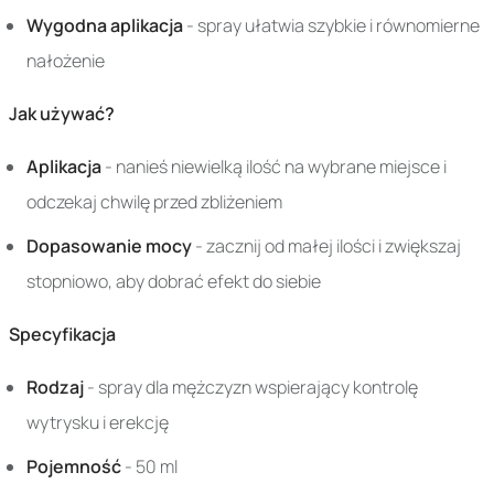
Wygodna aplikacja
- spray ułatwia szybkie i równomierne
nałożenie
Jak używać?
Aplikacja
- nanieś niewielką ilość na wybrane miejsce i
odczekaj chwilę przed zbliżeniem
Dopasowanie mocy
- zacznij od małej ilości i zwiększaj
stopniowo, aby dobrać efekt do siebie
Specyfikacja
Rodzaj
- spray dla mężczyzn wspierający kontrolę
wytrysku i erekcję
Pojemność
- 50 ml