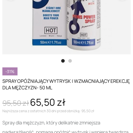
-31%
SPRAY OPÓŹNIAJĄCY WYTRYSK I WZMACNIAJĄCY EREKCJĘ
DLA MĘŻCZYZN- 50 ML
65,50 zł
95,50 zł
Najniższa cena z ostatnich 30 dni przed obniżką: 95,50 zł
Spray dla mężczyzn, który delikatnie zmniejsza
nadwrażliwość, pomaga opóźnić wytrysk i wspiera twardszą,