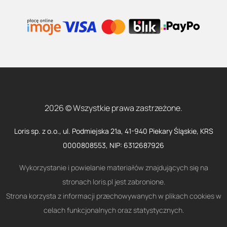
2026 © Wszystkie prawa zastrzeżone.
Loris sp. z o.o., ul. Podmiejska 21a, 41-940 Piekary Śląskie, KRS
0000808553, NIP: 6312687926
Wykorzystanie i powielanie materiałów znajdujących się na
stronach loris.pl jest zabronione.
Strona korzysta z informacji przechowywanych w plikach cookies w
celach funkcjonalnych oraz statystycznych.