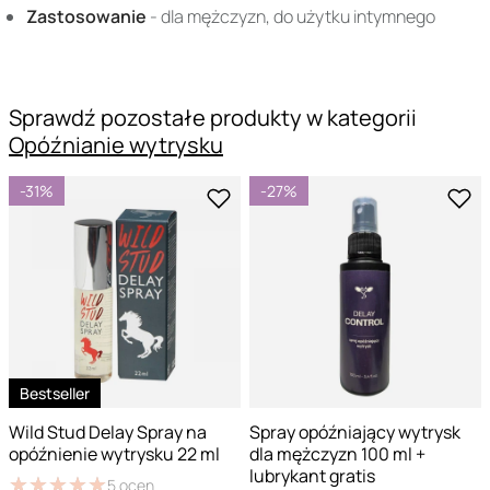
Zastosowanie
- dla mężczyzn, do użytku intymnego
Sprawdź pozostałe produkty w kategorii
Opóźnianie wytrysku
-31%
-27%
Bestseller
Wild Stud Delay Spray na
Spray opóźniający wytrysk
opóźnienie wytrysku 22 ml
dla mężczyzn 100 ml +
lubrykant gratis
★
★
★
★
★
★
★
★
★
★
5
ocen