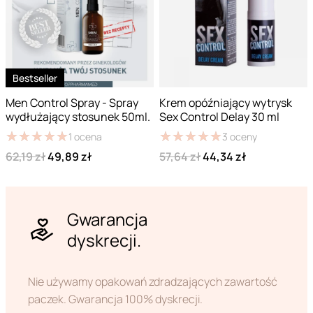
Bestseller
Men Control Spray - Spray
Krem opóźniający wytrysk
wydłużający stosunek 50ml.
Sex Control Delay 30 ml
★
★
★
★
★
★
★
★
★
★
★
★
★
★
★
★
★
★
★
★
1
ocena
3
oceny
62,19 zł
49,89 zł
57,64 zł
44,34 zł
Gwarancja
dyskrecji.
Nie używamy opakowań zdradzających zawartość
paczek. Gwarancja 100% dyskrecji.