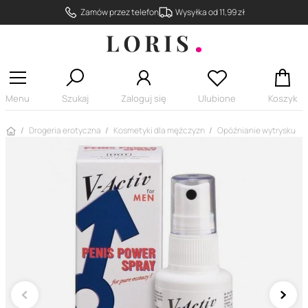
Zamów przez telefon
Wysyłka od 11,99 zł
Menu
Szukaj
Zaloguj się
Ulubione
Koszyk
Strona główna
Drogeria erotyczna
Kosmetyki dla mężczyzn
Opóźnianie wytrysku