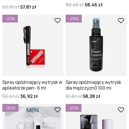
80,46 zł
58,46 zł
83,81 zł
57,81 zł
-27%
-29%
Spray opóźniający wytrysk w
Spray opóźniający wytrysk
aplikatorze pen- 6 ml
dla mężczyzn0 100 ml
50,61 zł
36,92 zł
81,61 zł
58,28 zł
-20%
-23%