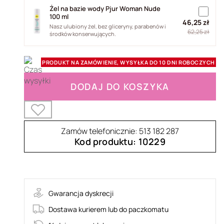
Żel na bazie wody Pjur Woman Nude
100 ml
46,25 zł
Nasz ulubiony żel, bez gliceryny, parabenów i
62,25 zł
środków konserwujących.
PRODUKT NA ZAMÓWIENIE, WYSYŁKA DO 10 DNI ROBOCZYCH
DODAJ DO KOSZYKA
Zamów telefonicznie: 513 182 287
Kod produktu: 10229
35-380200
Gwarancja dyskrecji
Dostawa kurierem lub do paczkomatu