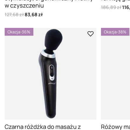
w czyszczeniu
186,89 zł
116
127,68 zł
83,68 zł
Okazja
-36%
Okazja
-38%
Czarna różdżka do masażu z
Różowy ma