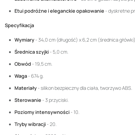
Etui podróżne i eleganckie opakowanie
- dyskretne p
Specyfikacja
Wymiary
- 34,0 cm (długość) x 6,2 cm (średnica główki)
Średnica szyjki
- 5,0 cm.
Obwód
- 19,5 cm.
Waga
- 674 g.
Materiały
- silikon bezpieczny dla ciała, tworzywo ABS.
Sterowanie
- 3 przyciski.
Poziomy intensywności
- 10.
Tryby wibracji
- 20.