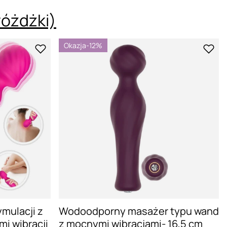
różdżki)
Okazja
-12%
mulacji z
Wodoodporny masażer typu wand
mi wibracji
z mocnymi wibracjami- 16,5 cm