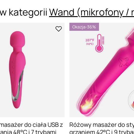
w kategorii
Wand (mikrofony / 
Okazja
-36%
masażer do ciała USB z
Różowy masażer do sty
ania 48°C i 7 trybami
grzaniem 42°C i 9 tryba