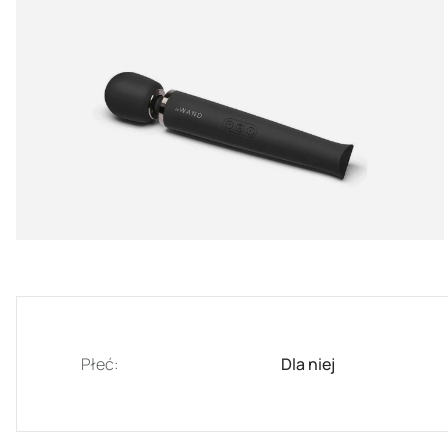
Płeć:
Dla niej