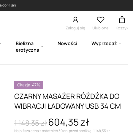
 do 14 dni
Zaloguj się
Ulubione
Koszyk
Bielizna
Nowości
Wyprzedaż
erotyczna
Okazja
-47%
CZARNY MASAŻER RÓŻDŻKA DO
WIBRACJI ŁADOWANY USB 34 CM
604,35 zł
1 148,35 zł
Najniższa cena z ostatnich 30 dni przed obniżką: 1 148,35 zł