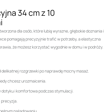
yjna 34 cm z 10
i
worzona dla osób, które lubią wyrazne, głębokie doznania i
wce pomagają precyzyjnie trafić w potrzeby, a elastyczna
prawia, że możesz korzystać wygodnie w domu i w podróży.
d delikatnej rozgrzewki po naprawdę mocny masaż.
kiedy chcesz urozmaicenia.
 dotyku i komfortowa podczas stymulacji.
 precyzja.
o pełnym naładowaniu.