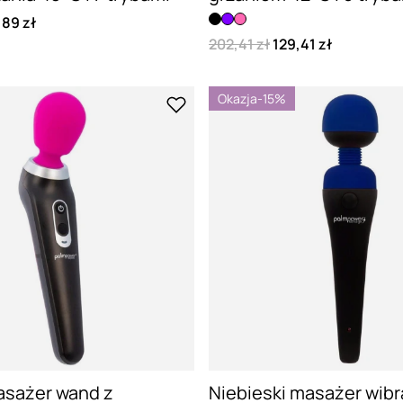
,89 zł
202,41 zł
129,41 zł
Okazja
-15%
sażer wand z
Niebieski masażer wibr