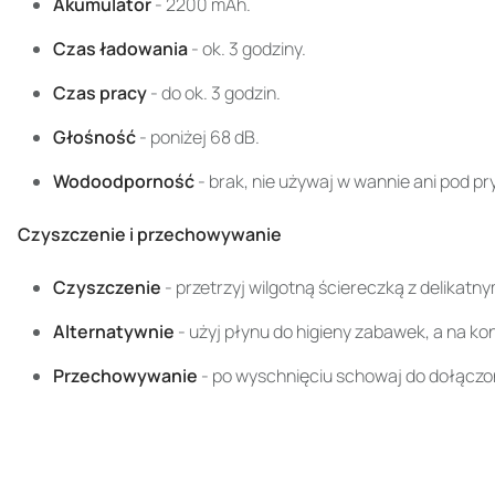
Akumulator
- 2200 mAh.
Czas ładowania
- ok. 3 godziny.
Czas pracy
- do ok. 3 godzin.
Głośność
- poniżej 68 dB.
Wodoodporność
- brak, nie używaj w wannie ani pod p
Czyszczenie i przechowywanie
Czyszczenie
- przetrzyj wilgotną ściereczką z delikat
Alternatywnie
- użyj płynu do higieny zabawek, a na kon
Przechowywanie
- po wyschnięciu schowaj do dołączo