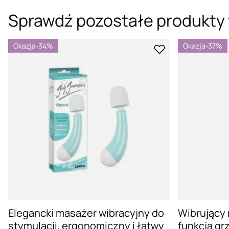
Sprawdź pozostałe produkty 
Okazja
-34%
Okazja
-37%
Elegancki masażer wibracyjny do
Wibrujący 
stymulacji, ergonomiczny i łatwy
funkcją grz