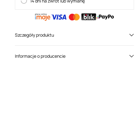
14 dni na zwrot lub wymianę
Szczegóły produktu
Płeć:
Dla niej
Informacje o producencie
Kolor:
Czarny