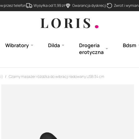
 przez telefon
Wysyłka od 11,99 zł
Gwarancja dyskrecji
Zwrot i wymiana
Wibratory
Dilda
Drogeria
Bdsm
erotyczna
i)
Czarny masażer różdżka do wibracji ładowany USB 34 cm