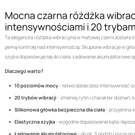
Mocna czarna różdżka wibrac
intensywnościami i 20 trybam
Ta elegancka różdżka wibracyjna w matowej czerni została st
pełną kontrolę nad intensywnością. Skupione wibracje w głó
szyjka dopasowuje się do ciała. Ładowanie akumulatorowe s
Dlaczego warto?
10 poziomów mocy
- łatwo dobierzesz intensywność o
20 trybów wibracji
- zmieniaj rytm i charakter doznań, 
Silikonowa główka bezpieczna dla ciała
- przyjemna w
Elastyczna szyjka
- wygodne dopasowanie kąta i lepsza
Ładowanie akumulatorowe
- do ok. 3 godzin użycia p