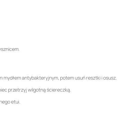
rysznicem.
nym mydłem antybakteryjnym, potem usuń resztki i osusz.
iec przetrzyj wilgotną ściereczką.
nego etui.