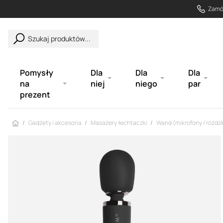
Zamów
Szukaj produktów...
Pomysły
Dla
Dla
Dla
na
niej
niego
par
prezent
Strona główna
Gadżety i akcesoria
Masażery łechtaczki
Wand (mikrofony / różdżk