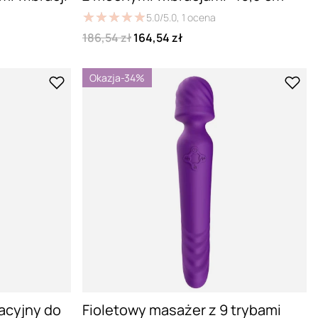
★
★
★
★
★
★
★
★
★
★
5.0/5.0,
1
ocena
186,54 zł
164,54 zł
Okazja
-34%
acyjny do
Fioletowy masażer z 9 trybami