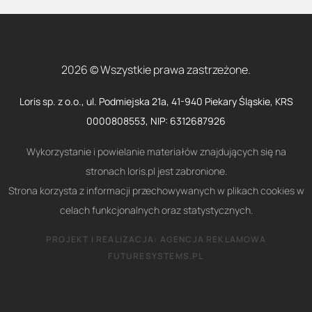
2026 © Wszystkie prawa zastrzeżone.
Loris sp. z o.o., ul. Podmiejska 21a, 41-940 Piekary Śląskie, KRS
0000808553, NIP: 6312687926
Wykorzystanie i powielanie materiałów znajdujących się na
stronach loris.pl jest zabronione.
Strona korzysta z informacji przechowywanych w plikach cookies w
celach funkcjonalnych oraz statystycznych.
PROJEKT I REALIZACJA:
AGENCJA REKLAMOWA
FUTURESYSTEMS.PL