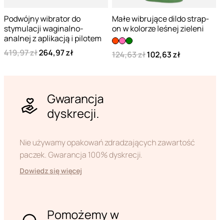
Podwójny wibrator do
Małe wibrujące dildo strap-
stymulacji waginalno-
on w kolorze leśnej zieleni
analnej z aplikacją i pilotem
419,97 zł
264,97 zł
124,63 zł
102,63 zł
Gwarancja
dyskrecji.
Nie używamy opakowań zdradzających zawartość
paczek. Gwarancja 100% dyskrecji.
Dowiedz się więcej
Pomożemy w