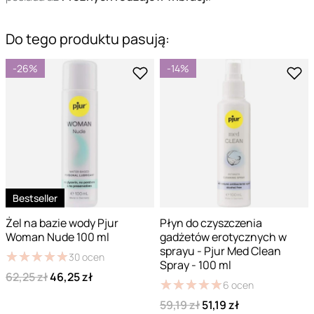
Do tego produktu pasują:
-26%
-14%
Bestseller
Żel na bazie wody Pjur
Płyn do czyszczenia
Woman Nude 100 ml
gadżetów erotycznych w
sprayu - Pjur Med Clean
★
★
★
★
★
★
★
★
★
★
30
ocen
Spray - 100 ml
62,25 zł
46,25 zł
★
★
★
★
★
★
★
★
★
★
6
ocen
59,19 zł
51,19 zł