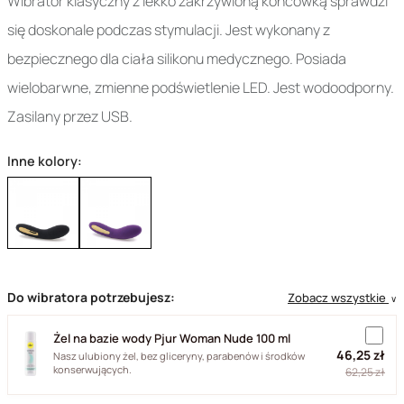
Wibrator klasyczny z lekko zakrzywioną końcówką sprawdzi
się doskonale podczas stymulacji. Jest wykonany z
bezpiecznego dla ciała silikonu medycznego. Posiada
wielobarwne, zmienne podświetlenie LED. Jest wodoodporny.
Zasilany przez USB.
Inne kolory:
Do wibratora potrzebujesz:
Zobacz wszystkie
∨
Żel na bazie wody Pjur Woman Nude 100 ml
46,25 zł
Nasz ulubiony żel, bez gliceryny, parabenów i środków
konserwujących.
62,25 zł