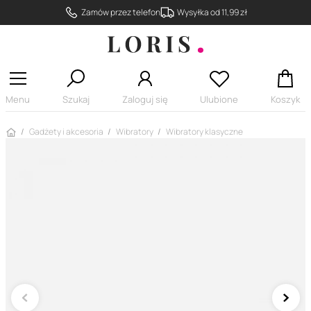
Zamów przez telefon
Wysyłka od 11,99 zł
Menu
Szukaj
Zaloguj się
Ulubione
Koszyk
Strona główna
Gadżety i akcesoria
Wibratory
Wibratory klasyczne