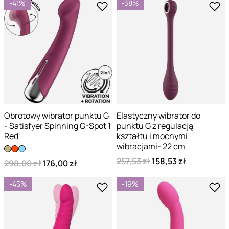
-41%
-38%
Obrotowy wibrator punktu G
Elastyczny wibrator do
- Satisfyer Spinning G-Spot 1
punktu G z regulacją
Red
kształtu i mocnymi
wibracjami- 22 cm
257,53 zł
158,53 zł
298,00 zł
176,00 zł
-45%
-19%