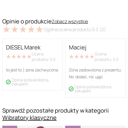
Opinie o produkcie
Zobacz wszystkie
★
★
★
★
★
★
★
★
★
★
Ogólna ocena produktu
5.0
(2)
DIESEL Marek
Maciej
Ocena
Ocena
★
★
★
★
★
★
★
★
★
★
★
★
★
★
★
★
★
★
★
★
produktu:
5.0
produktu:
5.0
to jest to:) zona zachwycona.
Żona zadowolona z prezentu.
Nic dodać, nic ująć.
Opinia potwierdzona
zakupem
Opinia potwierdzona
zakupem
Sprawdź pozostałe produkty w kategorii
Wibratory klasyczne