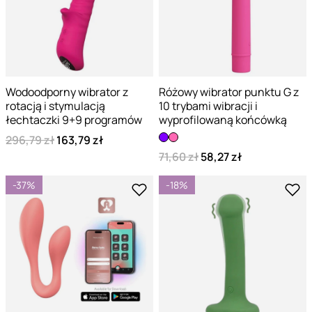
Wodoodporny wibrator z
Różowy wibrator punktu G z
rotacją i stymulacją
10 trybami wibracji i
łechtaczki 9+9 programów
wyprofilowaną końcówką
296,79 zł
163,79 zł
71,60 zł
58,27 zł
-37%
-18%