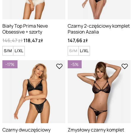
Biały Top Prima Neve
Czarny 2-częściowy komplet
Obsessive + szorty
Passion Azalia
146,47 zł
118,47 zł
147,66 zł
S/M
L/XL
S/M
L/XL
-17%
-5%
Czarny dwuczęściowy
Zmysłowy czarny komplet