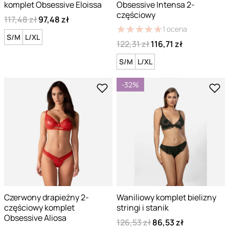
komplet Obsessive Eloissa
Obsessive Intensa 2-
częściowy
117,48 zł
97,48 zł
★
★
★
★
★
★
★
★
★
★
1
ocena
S/M
L/XL
122,31 zł
116,71 zł
S/M
L/XL
-32%
Czerwony drapieżny 2-
Waniliowy komplet bielizny
częściowy komplet
stringi i stanik
Obsessive Aliosa
126,53 zł
86,53 zł