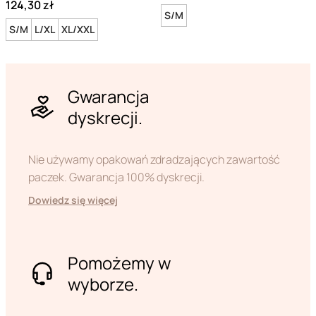
124,30 zł
S/M
S/M
L/XL
XL/XXL
Gwarancja
dyskrecji.
Nie używamy opakowań zdradzających zawartość
paczek. Gwarancja 100% dyskrecji.
Dowiedz się więcej
Pomożemy w
wyborze.