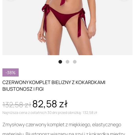
-38%
CZERWONY KOMPLET BIELIZNY Z KOKARDKAMI
BIUSTONOSZ I FIGI
82,58 zł
132,58 zł
Najniższa cena z ostatnich 30 dni przed obniżką: 132,58 zł
Zmysłowy czerwony komplet z miękkiego, elastycznego
materiału. Biustonosz wiązany na szyi i z kokardką między