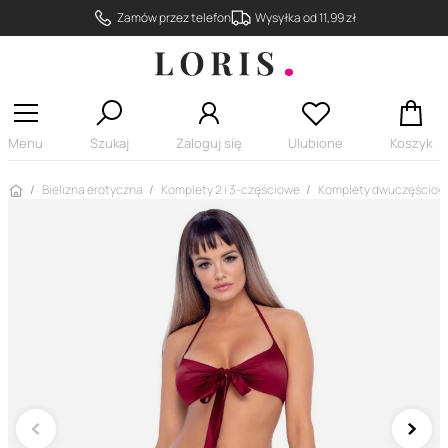
Zamów przez telefon
Wysyłka od 11,99 zł
Menu
Szukaj
Zaloguj się
Ulubione
Koszyk
Strona główna
Bielizna erotyczna
Komplety 2 i 3-częściowe
Komplety dwuczęściow