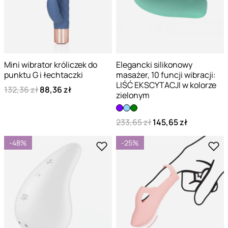
Mini wibrator króliczek do
Elegancki silikonowy
punktu G i łechtaczki
masażer, 10 funcji wibracji:
LIŚĆ EKSCYTACJI w kolorze
132,36 zł
88,36 zł
zielonym
233,65 zł
145,65 zł
-48%
-25%