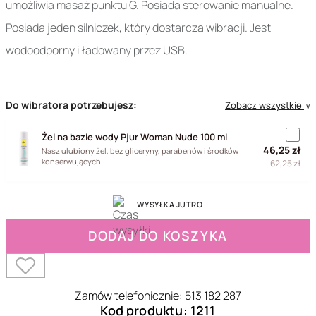
umożliwia masaż punktu G. Posiada sterowanie manualne.
Posiada jeden silniczek, który dostarcza wibracji. Jest
wodoodporny i ładowany przez USB.
Do wibratora potrzebujesz:
Zobacz wszystkie
∨
Żel na bazie wody Pjur Woman Nude 100 ml
46,25 zł
Nasz ulubiony żel, bez gliceryny, parabenów i środków
konserwujących.
62,25 zł
WYSYŁKA JUTRO
DODAJ DO KOSZYKA
Zamów telefonicznie: 513 182 287
Kod produktu: 1211