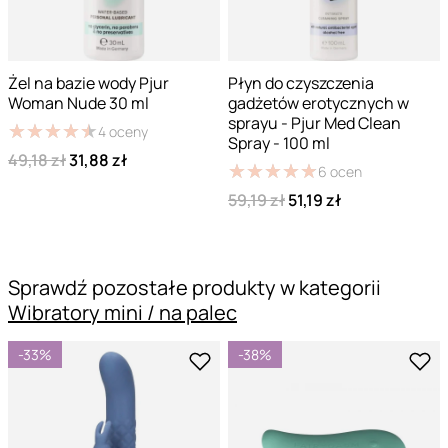
Żel na bazie wody Pjur
Płyn do czyszczenia
Woman Nude 30 ml
gadżetów erotycznych w
sprayu - Pjur Med Clean
★
★
★
★
★
★
★
★
★
★
4
oceny
Spray - 100 ml
49,18 zł
31,88 zł
★
★
★
★
★
★
★
★
★
★
6
ocen
59,19 zł
51,19 zł
Sprawdź pozostałe produkty w kategorii
Wibratory mini / na palec
-33%
-38%