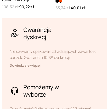
108,52 zł
90,22 zł
53,34 zł
40,01 zł
Gwarancja
dyskrecji.
Nie używamy opakowań zdradzających zawartość
paczek. Gwarancja 100% dyskrecji.
Dowiedz się więcej
Pomożemy w
wyborze.
Za duży wybór? Nie wiecz co wybrać? Zadzwoń -