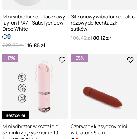
Mini wibrator łechtaczkowy
Silikonowy wibrator na palec
lay-on IPX7 - Satisfyer Dew
różowy do łechtaczki i
Drop White
sutków
106,42 zł
80,12 zł
222,85 zł
116,85 zł
-17%
-25%
Bestseller
Mini wibrator w kształcie
Czerwony klasyczny mini
szminki z języczkiem - 10
wibrator - 9 cm
funkcji wibracji