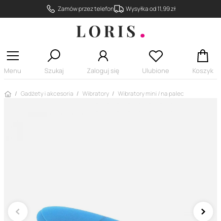
Zamów przez telefon
Wysyłka od 11,99 zł
Menu
Szukaj
Zaloguj się
Ulubione
Koszyk
Strona główna
Gadżety i akcesoria
Wibratory
Wibratory mini / na palec