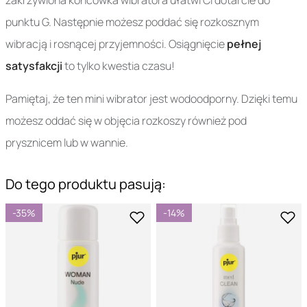
zakrzywiona końcówka wibratora ułatwi Ci dotarcie do
punktu G. Następnie możesz poddać się rozkosznym
wibracją i rosnącej przyjemności. Osiągnięcie
pełnej
satysfakcji
to tylko kwestia czasu!
Pamiętaj, że ten mini wibrator jest wodoodporny. Dzięki temu
możesz oddać się w objęcia rozkoszy również pod
prysznicem lub w wannie.
Do tego produktu pasują:
-35%
-14%