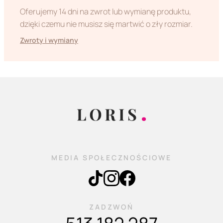
Oferujemy 14 dni na zwrot lub wymianę produktu,
dzięki czemu nie musisz się martwić o zły rozmiar.
Zwroty i wymiany
MEDIA SPOŁECZNOŚCIOWE
ZADZWOŃ