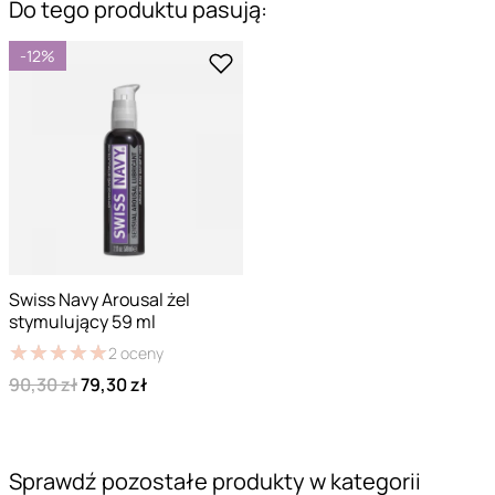
Do tego produktu pasują:
-12%
Swiss Navy Arousal żel
stymulujący 59 ml
★
★
★
★
★
★
★
★
★
★
2
oceny
90,30 zł
79,30 zł
Sprawdź pozostałe produkty w kategorii