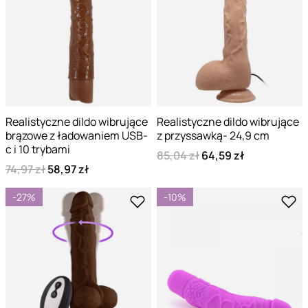
Realistyczne dildo wibrujące
Realistyczne dildo wibrujące
brązowe z ładowaniem USB-
z przyssawką- 24,9 cm
c i 10 trybami
85,04 zł
64,59 zł
74,97 zł
58,97 zł
-27%
-10%