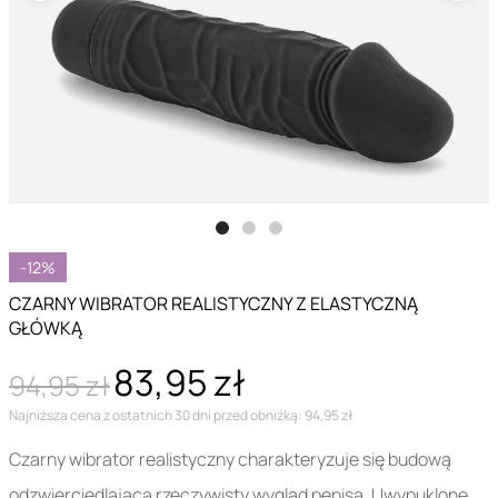
-12%
CZARNY WIBRATOR REALISTYCZNY Z ELASTYCZNĄ
GŁÓWKĄ
83,95 zł
94,95 zł
Najniższa cena z ostatnich 30 dni przed obniżką: 94,95 zł
Czarny wibrator realistyczny charakteryzuje się budową
odzwierciedlającą rzeczywisty wygląd penisa. Uwypuklone