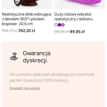
Realistyczne dildo wibrujące
Duży różowy wibrator
z obrotem 360° i pilotem,
realistyczny z silikonu
brązowe- 20,6 cm
533,77 zł
392,20 zł
99,85 zł
89,85 zł
Gwarancja
dyskrecji.
Nie używamy opakowań zdradzających zawartość
paczek. Gwarancja 100% dyskrecji.
Dowiedz się więcej