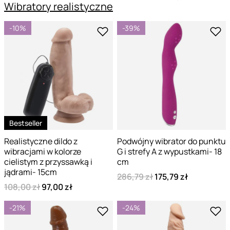
Wibratory realistyczne
-10%
-39%
Bestseller
Realistyczne dildo z
Podwójny wibrator do punktu
wibracjami w kolorze
G i strefy A z wypustkami- 18
cielistym z przyssawką i
cm
jądrami- 15cm
286,79 zł
175,79 zł
108,00 zł
97,00 zł
-21%
-24%