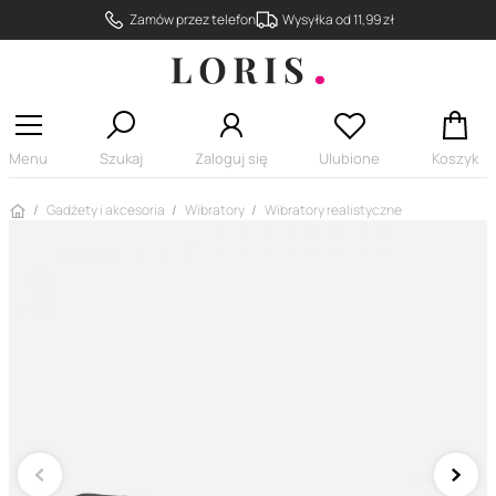
Zamów przez telefon
Wysyłka od 11,99 zł
Menu
Szukaj
Zaloguj się
Ulubione
Koszyk
Strona główna
Gadżety i akcesoria
Wibratory
Wibratory realistyczne