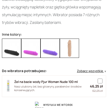
żyły, wciągnięty napletek oraz giętka główka wspomagają
stymulację miejsc intymnych. Wibrator posiada 7 różnych
trybów wibracji. Zasilany bateriami.
Inne kolory:
Do wibratora potrzebujesz:
Zobacz wszystkie
∨
Żel na bazie wody Pjur Woman Nude 100 ml
46,25 zł
Nasz ulubiony żel, bez gliceryny, parabenów i środków
konserwujących.
62,25 zł
WYSYŁKA WE WTOREK