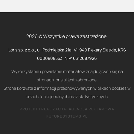
2026 © Wszystkie prawa zastrzeżone.
Loris sp. z o.o., ul. Podmiejska 21a, 41-940 Piekary Śląskie, KRS
0000808553, NIP: 6312687926
Wykorzystanie i powielanie materiałów znajdujących się na
stronach loris.pl jest zabronione.
Strona korzysta z informacji przechowywanych w plikach cookies w
celach funkcjonalnych oraz statystycznych.
PROJEKT I REALIZACJA:
AGENCJA REKLAMOWA
FUTURESYSTEMS.PL