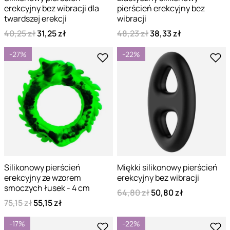
erekcyjny bez wibracji dla
pierścień erekcyjny bez
twardszej erekcji
wibracji
40,25 zł
31,25 zł
48,23 zł
38,33 zł
-27%
-22%
Silikonowy pierścień
Miękki silikonowy pierścień
erekcyjny ze wzorem
erekcyjny bez wibracji
smoczych łusek - 4 cm
64,80 zł
50,80 zł
75,15 zł
55,15 zł
-17%
-22%