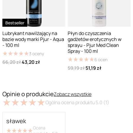
Bestseller
Lubrykant nawilżający na
Płyn do czyszczenia
bazie wody marki Pjur - Aqua
gadżetów erotycznych w
- 100 ml
sprayu - Pjur Med Clean
Spray - 100 ml
★
★
★
★
★
★
★
★
★
★
3
oceny
★
★
★
★
★
★
★
★
★
★
6
ocen
66,20 zł
43,20 zł
59,19 zł
51,19 zł
Opinie o produkcie
Zobacz wszystkie
★
★
★
★
★
★
★
★
★
★
Ogólna ocena produktu
5.0
(1)
sławek
Ocena
★
★
★
★
★
★
★
★
★
★