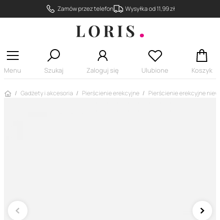
Zamów przez telefon
Wysyłka od 11,99 zł
Menu
Szukaj
Zaloguj się
Ulubione
Koszyk
Strona główna
Gadżety i akcesoria
Pierścienie erekcyjne
Pierścienie erekcyjne niew