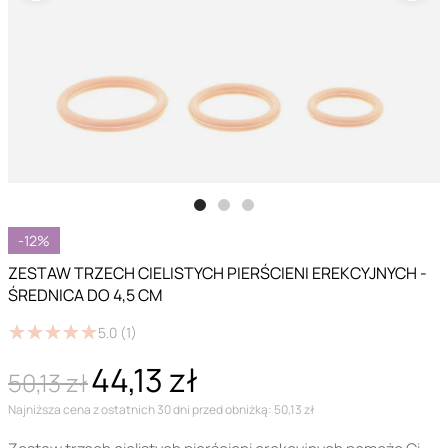
-12%
ZESTAW TRZECH CIELISTYCH PIERŚCIENI EREKCYJNYCH -
ŚREDNICA DO 4,5 CM
★
★
★
★
★
★
★
★
★
★
5.0
(1)
44,13 zł
50,13 zł
Najniższa cena z ostatnich 30 dni przed obniżką: 50,13 zł