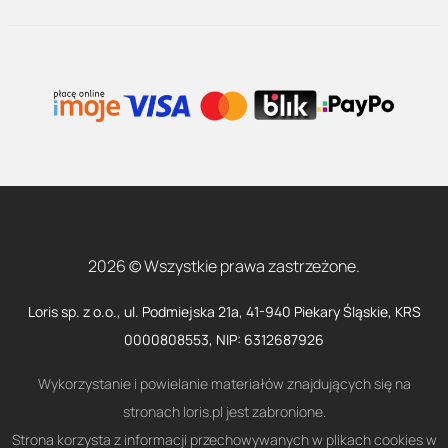
2026 © Wszystkie prawa zastrzeżone.
Loris sp. z o.o., ul. Podmiejska 21a, 41-940 Piekary Śląskie, KRS
0000808553, NIP: 6312687926
Wykorzystanie i powielanie materiałów znajdujących się na
stronach loris.pl jest zabronione.
Strona korzysta z informacji przechowywanych w plikach cookies w