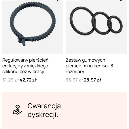
Regulowany pierścień
Zestaw gumowych
erekcyjny z miękkiego
pierścieni na penisa- 3
silikonu bez wibracji
rozmiary
51,29 zł
42,72 zł
36,97 zł
28,97 zł
Gwarancja
dyskrecji.