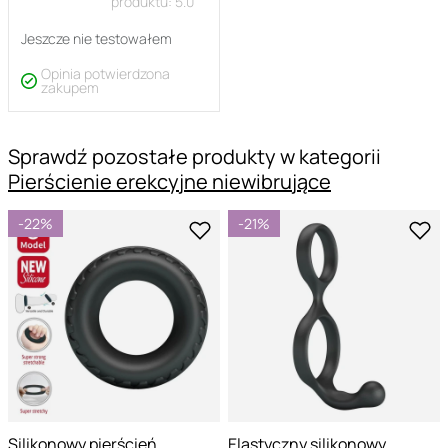
produktu:
5.0
Jeszcze nie testowałem
Opinia potwierdzona
zakupem
Sprawdź pozostałe produkty w kategorii
Pierścienie erekcyjne niewibrujące
-22%
-21%
Silikonowy pierścień
Elastyczny silikonowy