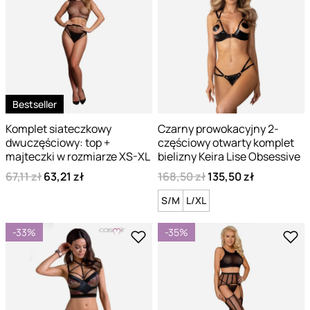
Bestseller
Komplet siateczkowy
Czarny prowokacyjny 2-
dwuczęściowy: top +
częściowy otwarty komplet
majteczki w rozmiarze XS-XL
bielizny Keira Lise Obsessive
67,11 zł
63,21 zł
168,50 zł
135,50 zł
S/M
L/XL
-33%
-35%