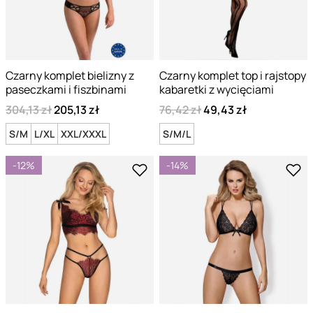
Czarny komplet bielizny z
Czarny komplet top i rajstopy
paseczkami i fiszbinami
kabaretki z wycięciami
304,13 zł
205,13 zł
76,42 zł
49,43 zł
S/M
L/XL
XXL/XXXL
S/M/L
-12%
-14%