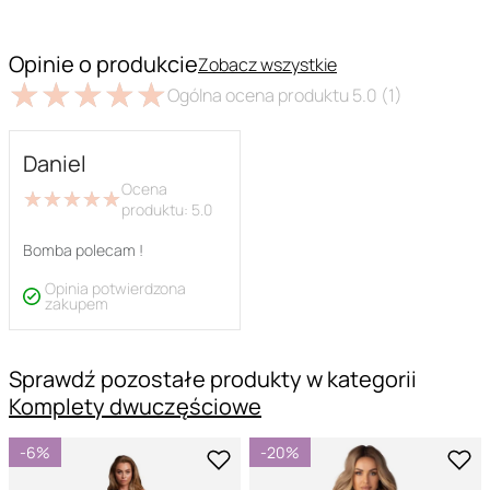
Opinie o produkcie
Zobacz wszystkie
★
★
★
★
★
★
★
★
★
★
Ogólna ocena produktu
5.0
(1)
Daniel
Ocena
★
★
★
★
★
★
★
★
★
★
produktu:
5.0
Bomba polecam !
Opinia potwierdzona
zakupem
Sprawdź pozostałe produkty w kategorii
Komplety dwuczęściowe
-6%
-20%