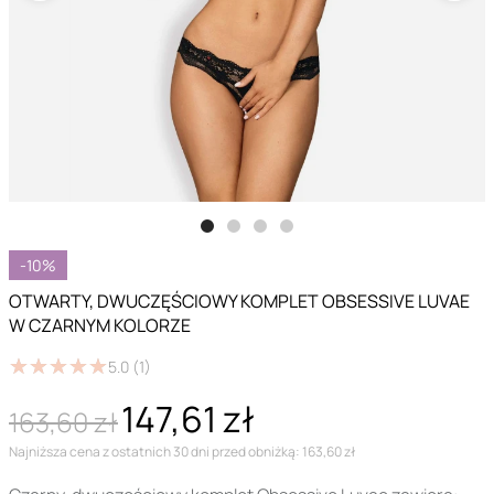
-10%
OTWARTY, DWUCZĘŚCIOWY KOMPLET OBSESSIVE LUVAE
W CZARNYM KOLORZE
★
★
★
★
★
★
★
★
★
★
5.0
(1)
147,61 zł
163,60 zł
Najniższa cena z ostatnich 30 dni przed obniżką: 163,60 zł