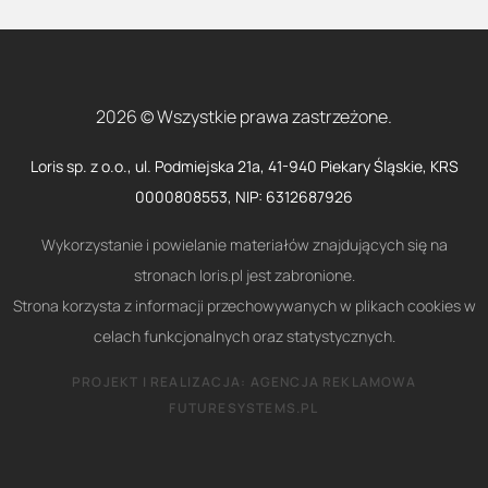
2026 © Wszystkie prawa zastrzeżone.
Loris sp. z o.o., ul. Podmiejska 21a, 41-940 Piekary Śląskie, KRS
0000808553, NIP: 6312687926
Wykorzystanie i powielanie materiałów znajdujących się na
stronach loris.pl jest zabronione.
Strona korzysta z informacji przechowywanych w plikach cookies w
celach funkcjonalnych oraz statystycznych.
PROJEKT I REALIZACJA:
AGENCJA REKLAMOWA
FUTURESYSTEMS.PL