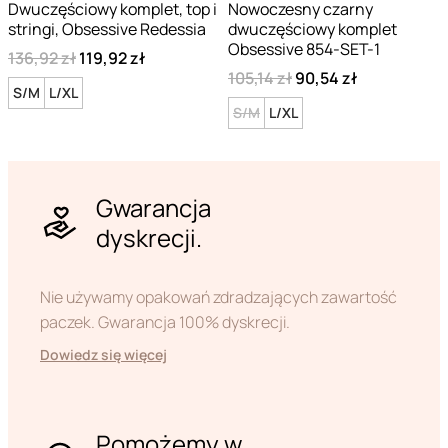
Dwuczęściowy komplet, top i
Nowoczesny czarny
stringi, Obsessive Redessia
dwuczęściowy komplet
Obsessive 854-SET-1
136,92 zł
119,92 zł
105,14 zł
90,54 zł
S/M
L/XL
S/M
L/XL
Gwarancja
dyskrecji.
Nie używamy opakowań zdradzających zawartość
paczek. Gwarancja 100% dyskrecji.
Dowiedz się więcej
Pomożemy w