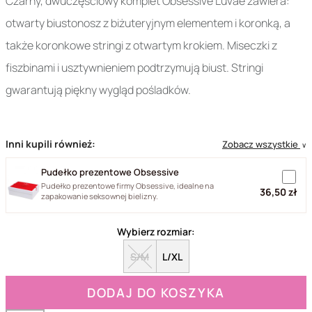
Czarny, dwuczęściowy komplet Obsessive Luvae zawiera:
otwarty biustonosz z biżuteryjnym elementem i koronką, a
także koronkowe stringi z otwartym krokiem. Miseczki z
fiszbinami i usztywnieniem podtrzymują biust. Stringi
gwarantują piękny wygląd pośladków.
Inni kupili również:
Zobacz wszystkie
∨
Pudełko prezentowe Obsessive
Pudełko prezentowe firmy Obsessive, idealne na
36,50 zł
zapakowanie seksownej bielizny.
Wybierz rozmiar:
S/M
L/XL
DODAJ DO KOSZYKA