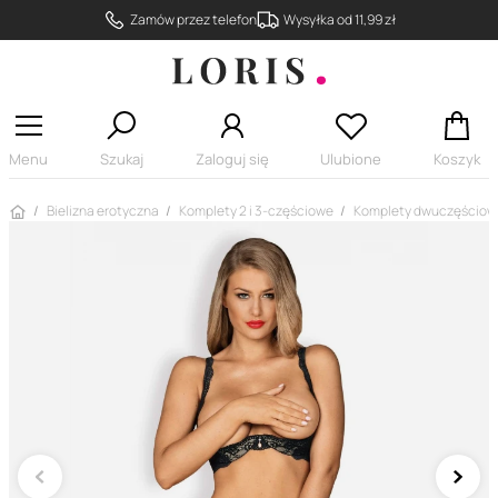
Zamów przez telefon
Wysyłka od 11,99 zł
Menu
Szukaj
Zaloguj się
Ulubione
Koszyk
Strona główna
Bielizna erotyczna
Komplety 2 i 3-częściowe
Komplety dwuczęściow