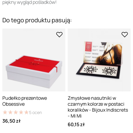
piękny wygląd pośladków!
Do tego produktu pasują:
Pudełko prezentowe
Zmysłowe nasutniki w
Obsessive
czarnym kolorze w postaci
koralików - Bijoux Indiscrets
★
★
★
★
★
★
★
★
★
★
5
ocen
- Mi Mi
36,50 zł
60,15 zł