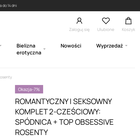
 do 14 dni
Zaloguj się
Ulubione
Koszyk
Bielizna
Nowości
Wyprzedaż
erotyczna
Rosenty
Okazja
-7%
ROMANTYCZNY I SEKSOWNY
KOMPLET 2-CZEŚCIOWY:
SPÓDNICA + TOP OBSESSIVE
ROSENTY