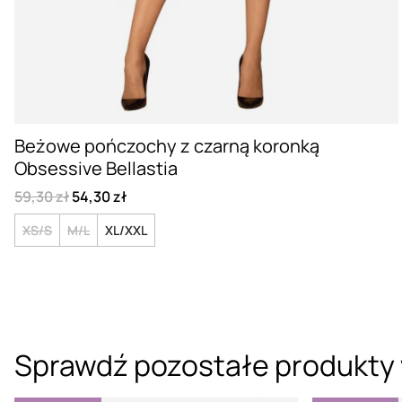
Beżowe pończochy z czarną koronką
Obsessive Bellastia
59,30 zł
54,30 zł
XS/S
M/L
XL/XXL
Sprawdź pozostałe produkty 