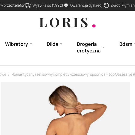
 przez telefon
Wysyłka od 11,99 zł
Gwarancja dyskrecji
Zwrot i wymiana
Wibratory
Dilda
Drogeria
Bdsm
erotyczna
iowe
Romantyczny i seksowny komplet 2-cześciowy: spódnica + top Obsessive 