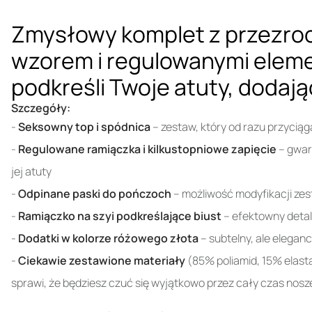
Zmysłowy komplet z przezroc
wzorem i regulowanymi elemen
podkreśli Twoje atuty, dodając
Szczegóły:
-
Seksowny top i spódnica
– zestaw, który od razu przyciąg
-
Regulowane ramiączka i kilkustopniowe zapięcie
– gwar
jej atuty
-
Odpinane paski do pończoch
– możliwość modyfikacji zest
-
Ramiączko na szyi podkreślające biust
– efektowny detal
-
Dodatki w kolorze różowego złota
– subtelny, ale elegan
-
Ciekawie zestawione materiały
(85% poliamid, 15% elasta
sprawi, że będziesz czuć się wyjątkowo przez cały czas nosz