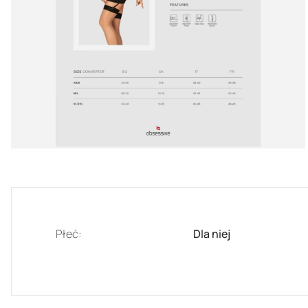
Płeć:
Dla niej