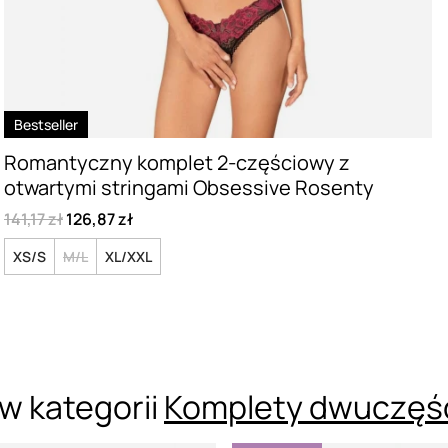
Bestseller
Romantyczny komplet 2-częściowy z
otwartymi stringami Obsessive Rosenty
141,17 zł
126,87 zł
XS/S
M/L
XL/XXL
w kategorii
Komplety dwuczęś