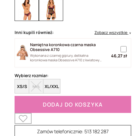
Inni kupili również:
Zobacz wszystkie
∨
Namiętna koronkowa czarna maska
Obsessive A710
46,27 zł
Wykonana z czarnej gipiury, delikatna
koronkowa maska Obsessive A710 z kwiatowym
ornamentem. Wiązana za pomocą...
Wybierz rozmiar:
XS/S
M/L
XL/XXL
DODAJ DO KOSZYKA
Zamów telefonicznie: 513 182 287