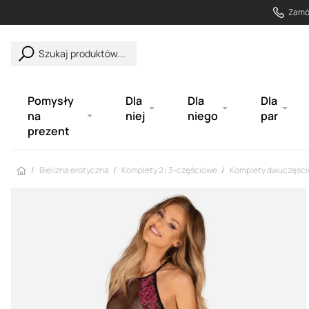
Zamów
Szukaj produktów...
Pomysły
Dla
Dla
Dla
na
niej
niego
par
prezent
Strona główna
Bielizna erotyczna
Komplety 2 i 3-częściowe
Komplety dwuczęśc