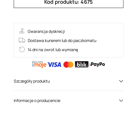
Kod produktu: 4675
Rosenty-spódnica + top
Gwarancja dyskrecji
Dostawa kurierem lub do paczkomatu
14 dni na zwrot lub wymianę
Szczegóły produktu
Płeć:
Dla niej
Informacje o producencie
Kolor:
Czarny / Czerwony
Obsessive to polska marka produkująca erotyczną
bieliznę dla kobiet. Założyciele firmy – Agnieszka i