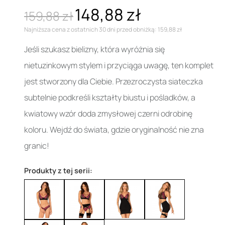
148,88 zł
159,88 zł
Najniższa cena z ostatnich 30 dni przed obniżką: 159,88 zł
Jeśli szukasz bielizny, która wyróżnia się
nietuzinkowym stylem i przyciąga uwagę, ten komplet
jest stworzony dla Ciebie. Przezroczysta siateczka
subtelnie podkreśli kształty biustu i pośladków, a
kwiatowy wzór doda zmysłowej czerni odrobinę
koloru. Wejdź do świata, gdzie oryginalność nie zna
granic!
Produkty z tej serii: