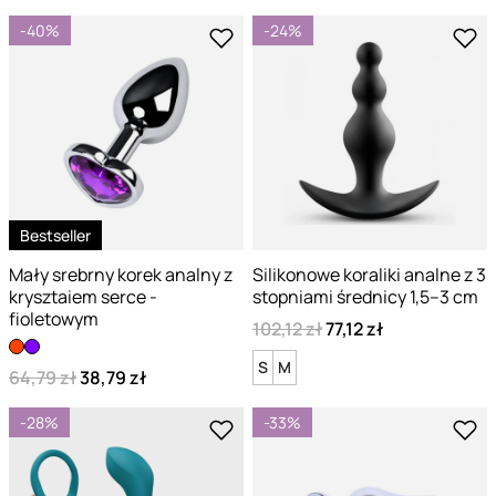
-40%
-24%
Bestseller
Mały srebrny korek analny z
Silikonowe koraliki analne z 3
krysztaiem serce -
stopniami średnicy 1,5–3 cm
fioletowym
102,12 zł
77,12 zł
S
M
64,79 zł
38,79 zł
-28%
-33%