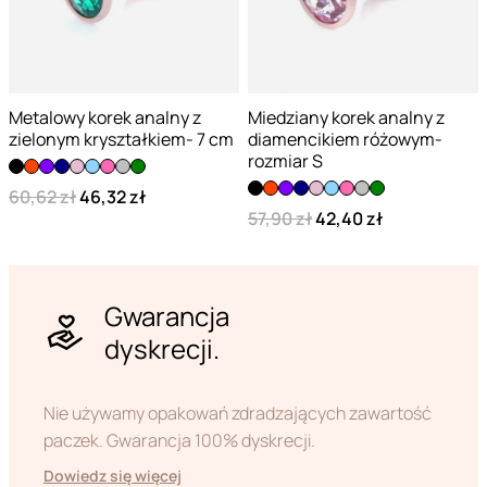
Metalowy korek analny z
Miedziany korek analny z
zielonym kryształkiem- 7 cm
diamencikiem różowym-
rozmiar S
60,62 zł
46,32 zł
57,90 zł
42,40 zł
Gwarancja
dyskrecji.
Nie używamy opakowań zdradzających zawartość
paczek. Gwarancja 100% dyskrecji.
Dowiedz się więcej