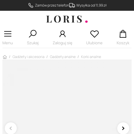
Zamów przez telefon
Wysyłka od 11,99 zł
Menu
Szukaj
Zaloguj się
Ulubione
Koszyk
Strona główna
Gadżety i akcesoria
Gadżety analne
Korki analne