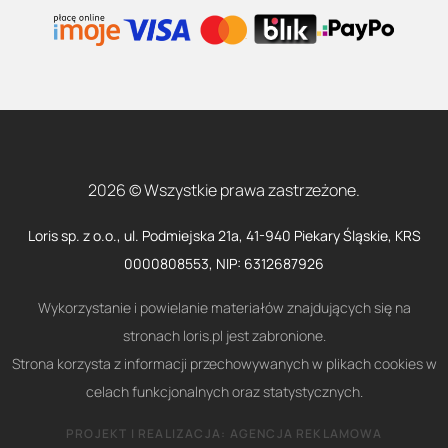
2026 © Wszystkie prawa zastrzeżone.
Loris sp. z o.o., ul. Podmiejska 21a, 41-940 Piekary Śląskie, KRS
0000808553, NIP: 6312687926
Wykorzystanie i powielanie materiałów znajdujących się na
stronach loris.pl jest zabronione.
Strona korzysta z informacji przechowywanych w plikach cookies w
celach funkcjonalnych oraz statystycznych.
PROJEKT I REALIZACJA:
AGENCJA REKLAMOWA