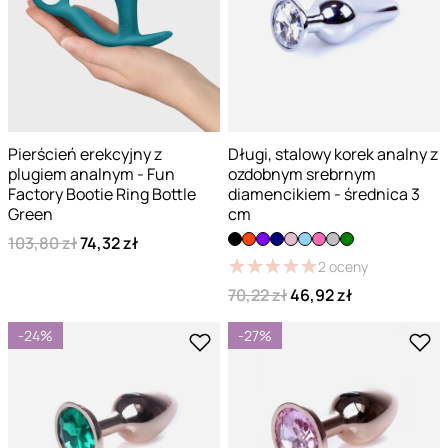
Pierścień erekcyjny z
Długi, stalowy korek analny z
plugiem analnym - Fun
ozdobnym srebrnym
Factory Bootie Ring Bottle
diamencikiem - średnica 3
Green
cm
103,80 zł
74,32 zł
★
★
★
★
★
★
★
★
★
★
2
oceny
70,22 zł
46,92 zł
-24%
-27%