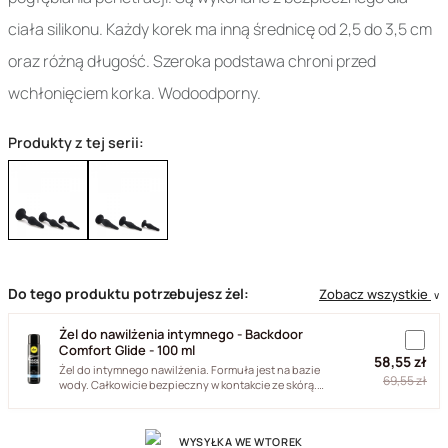
ciała silikonu. Każdy korek ma inną średnicę od 2,5 do 3,5 cm
oraz różną długość. Szeroka podstawa chroni przed
wchłonięciem korka. Wodoodporny.
Produkty z tej serii:
Do tego produktu potrzebujesz żel:
Zobacz wszystkie
∨
Żel do nawilżenia intymnego - Backdoor
Comfort Glide - 100 ml
58,55 zł
Żel do intymnego nawilżenia. Formuła jest na bazie
69,55 zł
wody. Całkowicie bezpieczny w kontakcie ze skórą.
Długo utrzymuje...
WYSYŁKA WE WTOREK