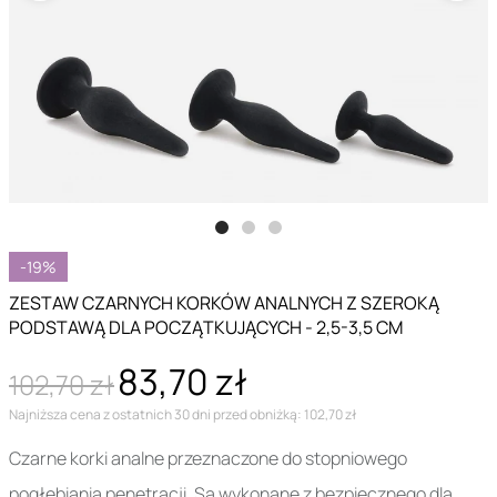
-19%
ZESTAW CZARNYCH KORKÓW ANALNYCH Z SZEROKĄ
PODSTAWĄ DLA POCZĄTKUJĄCYCH - 2,5-3,5 CM
83,70 zł
102,70 zł
Najniższa cena z ostatnich 30 dni przed obniżką: 102,70 zł
Czarne korki analne przeznaczone do stopniowego
pogłębiania penetracji. Są wykonane z bezpiecznego dla