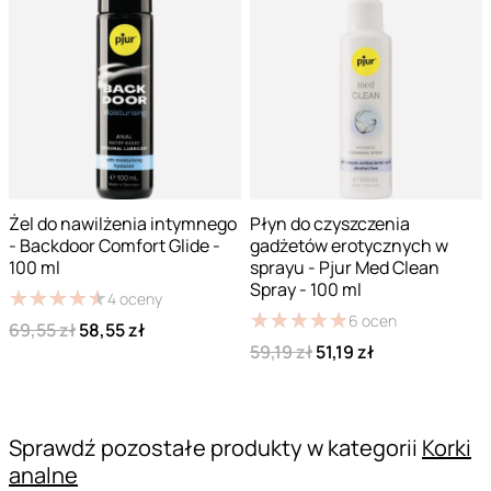
Żel do nawilżenia intymnego
Płyn do czyszczenia
- Backdoor Comfort Glide -
gadżetów erotycznych w
100 ml
sprayu - Pjur Med Clean
Spray - 100 ml
★
★
★
★
★
★
★
★
★
★
4
oceny
★
★
★
★
★
★
★
★
★
★
6
ocen
69,55 zł
58,55 zł
59,19 zł
51,19 zł
Sprawdź pozostałe produkty w kategorii
Korki
analne