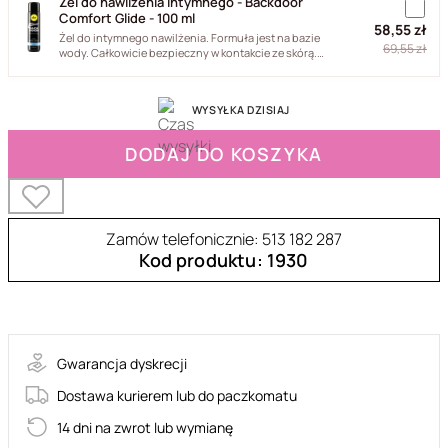
Żel do nawilżenia intymnego - Backdoor
Comfort Glide - 100 ml
58,55 zł
Żel do intymnego nawilżenia. Formuła jest na bazie
69,55 zł
wody. Całkowicie bezpieczny w kontakcie ze skórą.
Długo utrzymuje...
WYSYŁKA DZISIAJ
DODAJ DO KOSZYKA
Zamów telefonicznie: 513 182 287
Kod produktu: 1930
64-00060
Gwarancja dyskrecji
Dostawa kurierem lub do paczkomatu
14 dni na zwrot lub wymianę