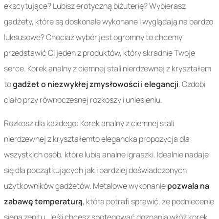
ekscytujące? Lubisz erotyczną biżuterię? Wybierasz
gadżety, które są doskonale wykonane i wyglądają na bardzo
luksusowe? Chociaż wybór jest ogromny to chcemy
przedstawić Ci jeden z produktów, który skradnie Twoje
serce. Korek analny z ciemnej stali nierdzewnej z kryształem
to
gadżet o niezwykłej zmysłowości i elegancji
. Ozdobi
ciało przy równoczesnej rozkoszy i uniesieniu.
Rozkosz dla każdego: Korek analny z ciemnej stali
nierdzewnej z kryształemto elegancka propozycja dla
wszystkich osób, które lubią analne igraszki. Idealnie nadaje
się dla początkujących jak i bardziej doświadczonych
użytkowników gadżetów. Metalowe wykonanie
pozwala na
zabawę temperaturą
, która potrafi sprawić, że podniecenie
sięga zenitu. Jeśli chcesz spotęgować doznania włóż korek