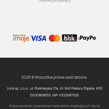
Gwarancja dyskrecji
2026 © Wszystkie prawa zastrzeżone.
Loris sp. z o.o., ul. Podmiejska 21a, 41-940 Piekary Śląskie, KRS
0000808553, NIP: 6312687926
Wykorzystanie i powielanie materiałów znajdujących się na