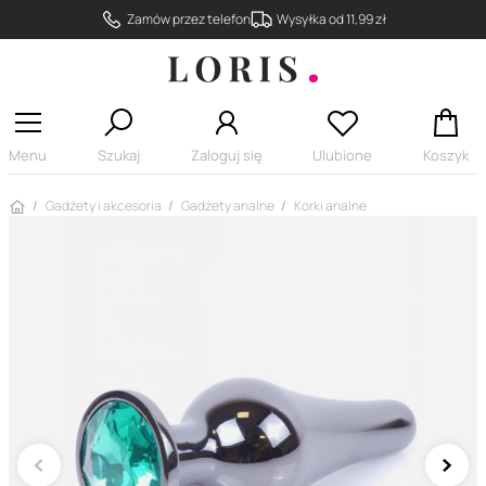
Zamów przez telefon
Wysyłka od 11,99 zł
Menu
Szukaj
Zaloguj się
Ulubione
Koszyk
Strona główna
Gadżety i akcesoria
Gadżety analne
Korki analne