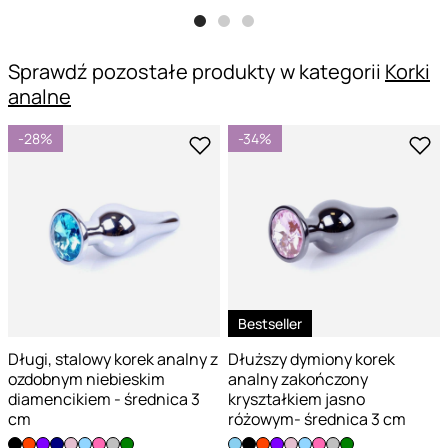
Sprawdź pozostałe produkty w kategorii
Korki
analne
-28%
-34%
Bestseller
Długi, stalowy korek analny z
Dłuższy dymiony korek
ozdobnym niebieskim
analny zakończony
diamencikiem - średnica 3
kryształkiem jasno
cm
różowym- średnica 3 cm