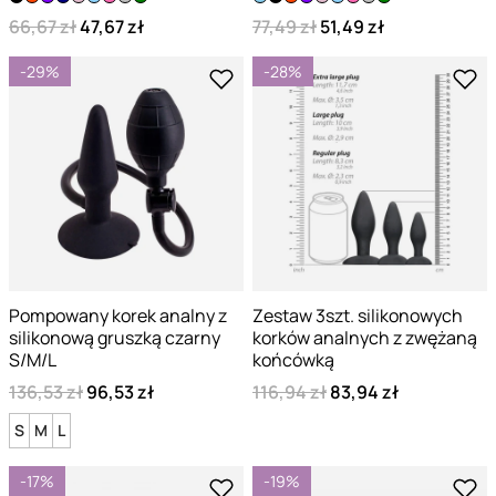
66,67 zł
47,67 zł
77,49 zł
51,49 zł
-29%
-28%
Pompowany korek analny z
Zestaw 3szt. silikonowych
silikonową gruszką czarny
korków analnych z zwężaną
S/M/L
końcówką
136,53 zł
96,53 zł
116,94 zł
83,94 zł
S
M
L
-17%
-19%