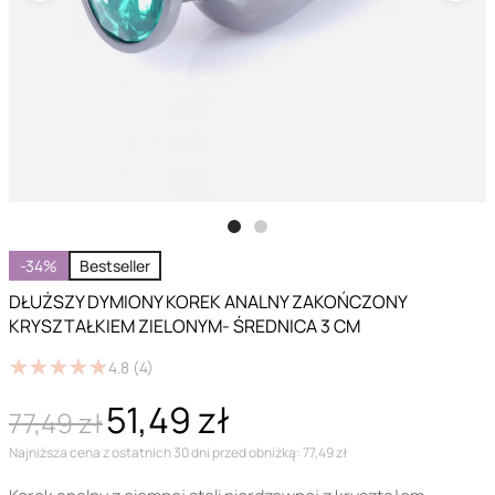
-34%
Bestseller
DŁUŻSZY DYMIONY KOREK ANALNY ZAKOŃCZONY
KRYSZTAŁKIEM ZIELONYM- ŚREDNICA 3 CM
★
★
★
★
★
★
★
★
★
★
4.8
(4)
51,49 zł
77,49 zł
Najniższa cena z ostatnich 30 dni przed obniżką: 77,49 zł