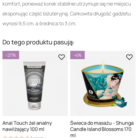
komfort, ponieważ korek stabilnie utrzymuje się nie miejscu
eksponując część biżuteryjną. Całkowita długość gadżetu
wynosi 9,5 cm, a średnica to 3 cm.
Do tego produktu pasują:
-27%
-4%
Anal Touch żel analny
Świeca do masażu - Shunga
nawilżający 100 ml
Candle Island Blossoms 170
ml
★
★
★
★
★
★
★
★
★
★
3
oceny