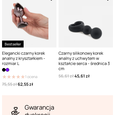
Bestseller
Elegancki czarny korek
Czarny silikonowy korek
analny z kryształkiem -
analny z uchwytem w
rozmiar L
kształcie serca - średnica 3
cm
56,61 zł
45,61 zł
★
★
★
★
★
★
★
★
★
★
1
ocena
75,55 zł
62,55 zł
Gwarancja
dyskrecji.