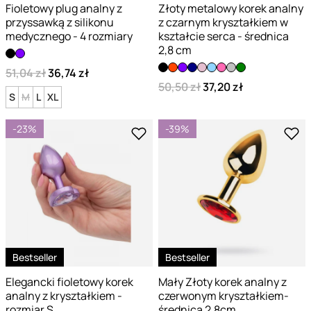
Fioletowy plug analny z
Złoty metalowy korek analny
przyssawką z silikonu
z czarnym kryształkiem w
medycznego - 4 rozmiary
kształcie serca - średnica
2,8 cm
51,04 zł
36,74 zł
50,50 zł
37,20 zł
S
M
L
XL
-23%
-39%
Bestseller
Bestseller
Elegancki fioletowy korek
Mały Złoty korek analny z
analny z kryształkiem -
czerwonym kryształkiem-
rozmiar S
średnica 2,8cm