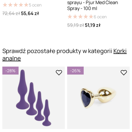
sprayu - Pjur Med Clean
★
★
★
★
★
★
★
★
★
★
5
ocen
Spray - 100 ml
72,64 zł
55,64 zł
★
★
★
★
★
★
★
★
★
★
6
ocen
59,19 zł
51,19 zł
Sprawdź pozostałe produkty w kategorii
Korki
analne
-28%
-26%