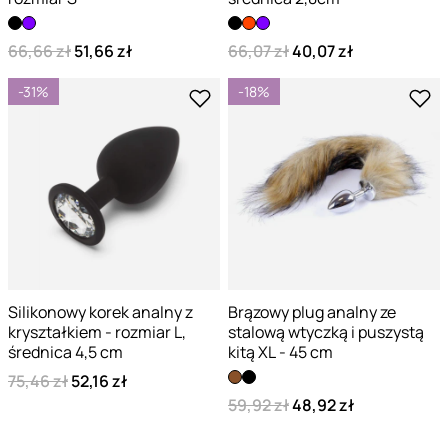
66,66 zł
51,66 zł
66,07 zł
40,07 zł
-31%
-18%
Silikonowy korek analny z
Brązowy plug analny ze
kryształkiem - rozmiar L,
stalową wtyczką i puszystą
średnica 4,5 cm
kitą XL - 45 cm
75,46 zł
52,16 zł
59,92 zł
48,92 zł