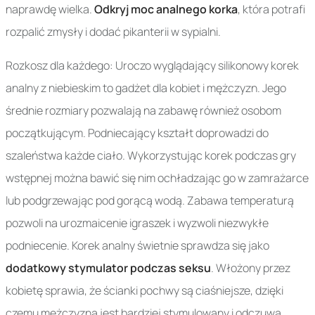
naprawdę wielka.
Odkryj moc analnego korka
, która potrafi
rozpalić zmysły i dodać pikanterii w sypialni.
Rozkosz dla każdego: Uroczo wyglądający silikonowy korek
analny z niebieskim to gadżet dla kobiet i mężczyzn. Jego
średnie rozmiary pozwalają na zabawę również osobom
początkującym. Podniecający kształt doprowadzi do
szaleństwa każde ciało. Wykorzystując korek podczas gry
wstępnej można bawić się nim ochładzając go w zamrażarce
lub podgrzewając pod gorącą wodą. Zabawa temperaturą
pozwoli na urozmaicenie igraszek i wyzwoli niezwykłe
podniecenie. Korek analny świetnie sprawdza się jako
dodatkowy stymulator podczas seksu
. Włożony przez
kobietę sprawia, że ścianki pochwy są ciaśniejsze, dzięki
czemu mężczyzna jest bardziej stymulowany i odczuwa