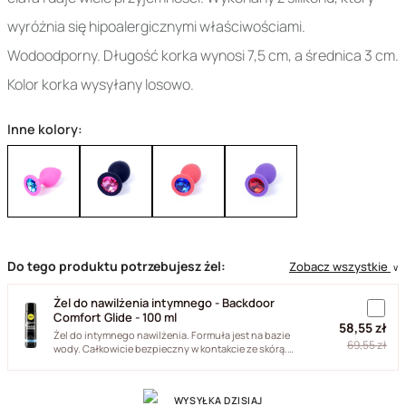
wyróżnia się hipoalergicznymi właściwościami.
Wodoodporny. Długość korka wynosi 7,5 cm, a średnica 3 cm.
Kolor korka wysyłany losowo.
Inne kolory:
Do tego produktu potrzebujesz żel:
Zobacz wszystkie
∨
Żel do nawilżenia intymnego - Backdoor
Comfort Glide - 100 ml
58,55 zł
Żel do intymnego nawilżenia. Formuła jest na bazie
69,55 zł
wody. Całkowicie bezpieczny w kontakcie ze skórą.
Długo utrzymuje...
WYSYŁKA DZISIAJ