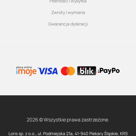
Płatności i wysyłka
Zwroty i wymiana
Gwarancja dyskrecji
2026 © Wszystkie prawa zastrzeżone.
Loris sp. z o.o., ul. Podmiejska 21a, 41-940 Piekary Śląskie, KRS