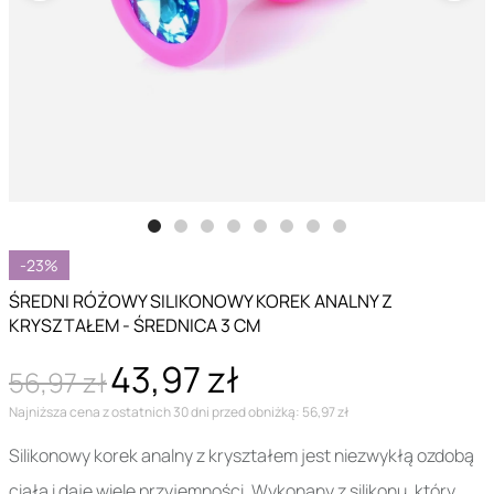
-23%
ŚREDNI RÓŻOWY SILIKONOWY KOREK ANALNY Z
KRYSZTAŁEM - ŚREDNICA 3 CM
43,97 zł
56,97 zł
Najniższa cena z ostatnich 30 dni przed obniżką: 56,97 zł
Silikonowy korek analny z kryształem jest niezwykłą ozdobą
ciała i daje wiele przyjemności. Wykonany z silikonu, który