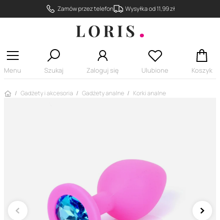
Zamów przez telefon
Wysyłka od 11,99 zł
Menu
Szukaj
Zaloguj się
Ulubione
Koszyk
Strona główna
Gadżety i akcesoria
Gadżety analne
Korki analne