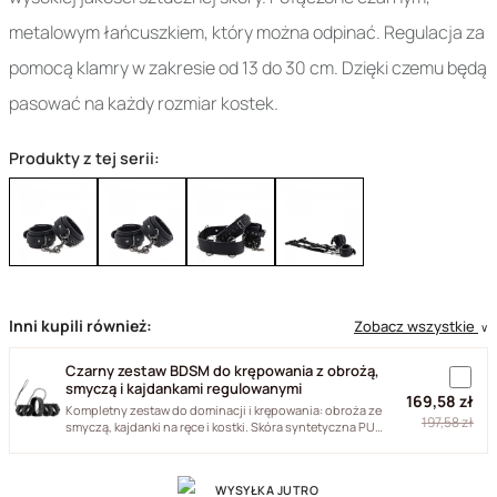
metalowym łańcuszkiem, który można odpinać. Regulacja za
pomocą klamry w zakresie od 13 do 30 cm. Dzięki czemu będą
pasować na każdy rozmiar kostek.
Produkty z tej serii:
Inni kupili również:
Zobacz wszystkie
∨
Czarny zestaw BDSM do krępowania z obrożą,
smyczą i kajdankami regulowanymi
169,58 zł
Kompletny zestaw do dominacji i krępowania: obroża ze
197,58 zł
smyczą, kajdanki na ręce i kostki. Skóra syntetyczna PU
i...
WYSYŁKA JUTRO