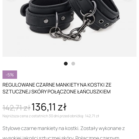
-5%
REGULOWANE CZARNE MANKIETY NA KOSTKI ZE
SZTUCZNEJ SKÓRY POŁĄCZONE ŁAŃCUSZKIEM
136,11 zł
142,71 zł
Najniższa cena z ostatnich 30 dni przed obniżką: 142,71 zł
Stylowe czarne mankiety na kostki. Zostały wykonane z
wysokiej jakości sztucznej skóry. Połączone czarnym,