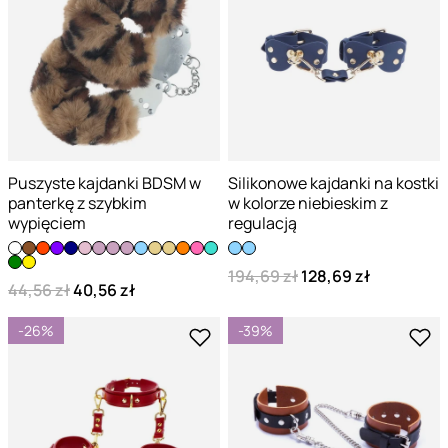
Puszyste kajdanki BDSM w
Silikonowe kajdanki na kostki
panterkę z szybkim
w kolorze niebieskim z
wypięciem
regulacją
194,69 zł
128,69 zł
44,56 zł
40,56 zł
-26%
-39%