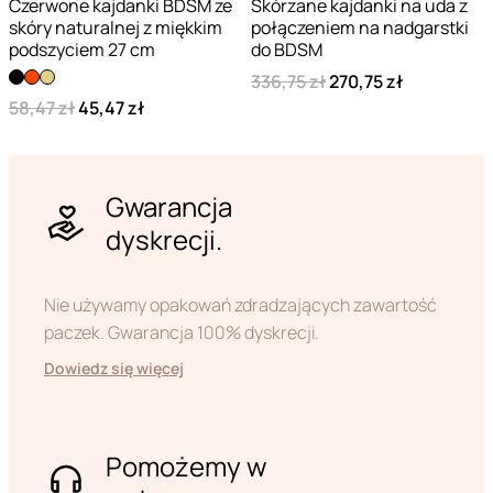
Czerwone kajdanki BDSM ze
Skórzane kajdanki na uda z
skóry naturalnej z miękkim
połączeniem na nadgarstki
podszyciem 27 cm
do BDSM
336,75 zł
270,75 zł
58,47 zł
45,47 zł
Gwarancja
dyskrecji.
Nie używamy opakowań zdradzających zawartość
paczek. Gwarancja 100% dyskrecji.
Dowiedz się więcej
Pomożemy w