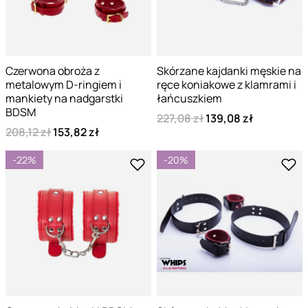
Czerwona obroża z
Skórzane kajdanki męskie na
metalowym D-ringiem i
ręce koniakowe z klamrami i
mankiety na nadgarstki
łańcuszkiem
BDSM
227,08 zł
139,08 zł
208,12 zł
153,82 zł
-22%
-20%