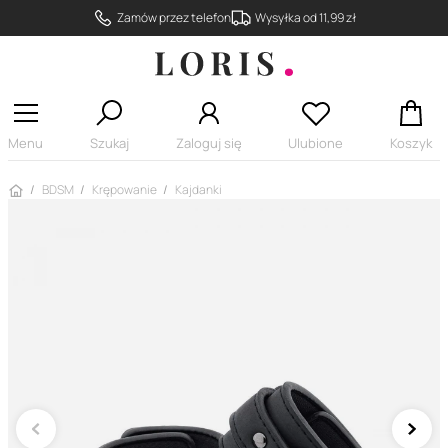
Zamów przez telefon
Wysyłka od 11,99 zł
Menu
Szukaj
Zaloguj się
Ulubione
Koszyk
Strona główna
BDSM
Krępowanie
Kajdanki