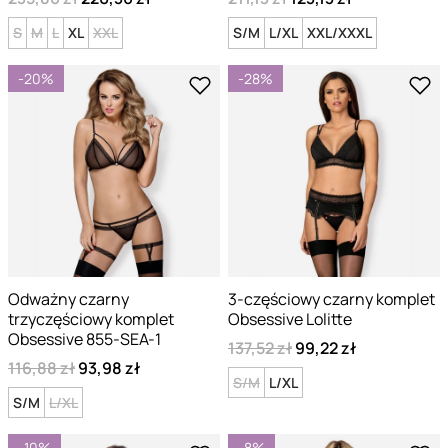
S
M
L
XL
XXL
S/M
L/XL
XXL/XXXL
-20%
-28%
Odważny czarny
3-częściowy czarny komplet
trzyczęściowy komplet
Obsessive Lolitte
Obsessive 855-SEA-1
137,52 zł
99,22 zł
116,88 zł
93,98 zł
S/M
L/XL
S/M
L/XL
-10%
-8%