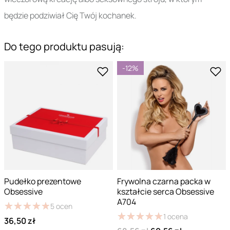
będzie podziwiał Cię Twój kochanek.
Do tego produktu pasują:
-12%
Pudełko prezentowe
Frywolna czarna packa w
Obsessive
kształcie serca Obsessive
A704
★
★
★
★
★
★
★
★
★
★
5
ocen
★
★
★
★
★
★
★
★
★
★
1
ocena
36,50 zł