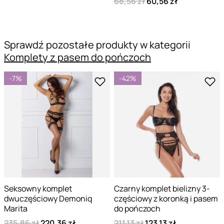
68,56 zł
60,56 zł
Sprawdź pozostałe produkty w kategorii
Komplety z pasem do pończoch
-7%
-42%
Seksowny komplet
Czarny komplet bielizny 3-
dwuczęściowy Demoniq
częściowy z koronką i pasem
Marita
do pończoch
235,86 zł
220,36 zł
211,13 zł
123,13 zł