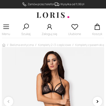
Zamów przez telefon
Wysyłka od 11,99 zł
Menu
Szukaj
Zaloguj się
Ulubione
Koszyk
Strona główna
Bielizna erotyczna
Komplety 2 i 3-częściowe
Komplety z pasem do p