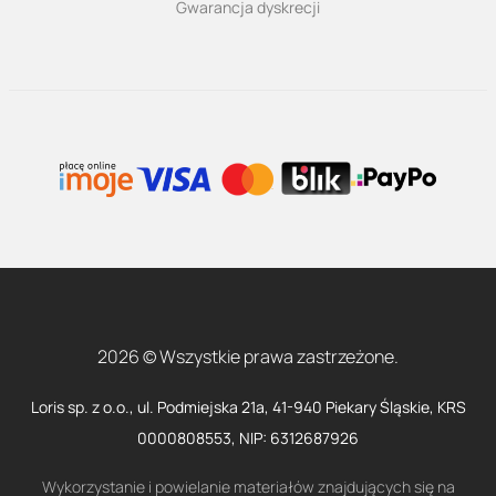
Gwarancja dyskrecji
2026 © Wszystkie prawa zastrzeżone.
Loris sp. z o.o., ul. Podmiejska 21a, 41-940 Piekary Śląskie, KRS
0000808553, NIP: 6312687926
Wykorzystanie i powielanie materiałów znajdujących się na