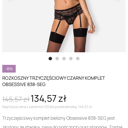
-8%
ROZKOSZNY TRZYCZĘŚCIOWY CZARNY KOMPLET
OBSESSIVE 838-SEG
134,57 zł
145,57 zł
Najniższa cena z ostatnich 30 dni przed obniżką: 145,57 zł
Trzyczęściowy komplet bielizny Obsessive 838-SEG jest
złożony ze stanika, pasa do pończoch oraz stringów. Został