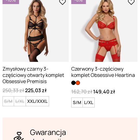
Zmysłowy czarny 3-
Czerwony 3-częściowy
częściowy otwarty komplet
komplet Obsessive Heartina
Obsessive Premisis
250,33 zł
225,03 zł
162,70 zł
149,40 zł
S/M
L/XL
XXL/XXXL
S/M
L/XL
Gwarancja