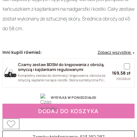
łańcuszkiem z kajdankami na nadgarstki i kostki. Cały zestaw
został wykonany ze sztucznej skóry. Średnica obroży od 45
do 58 cm.
Inni kupili również:
Zobacz wszystkie
∨
Czarny zestaw BDSM do krępowania z obrożą,
smyczą i kajdankami regulowanymi
169,58 zł
Kompletny zestaw do dominacji i krępowania: obroża ze
197,58 zł
smyczą, kajdanki na ręce i kostki. Skóra syntetyczna PU
i...
WYSYŁKA W PONIEDZIAŁEK
DODAJ DO KOSZYKA