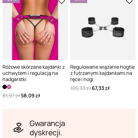
Różowe skórzane kajdanki z
Regulowane wiązanie hogtie
uchwytem i regulacją na
z futrzanymi kajdankami na
nadgarstki
ręce i nogi
105,33 zł
67,33 zł
81,97 zł
58,09 zł
Gwarancja
dyskrecji.