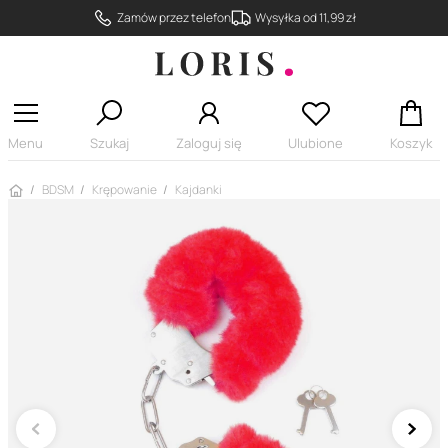
Zamów przez telefon
Wysyłka od 11,99 zł
Menu
Szukaj
Zaloguj się
Ulubione
Koszyk
Strona główna
BDSM
Krępowanie
Kajdanki