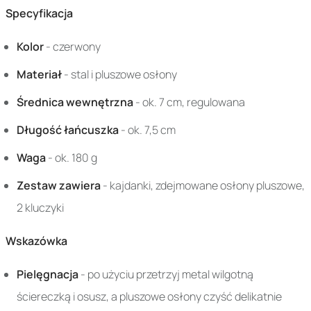
Specyfikacja
Kolor
- czerwony
Materiał
- stal i pluszowe osłony
Średnica wewnętrzna
- ok. 7 cm, regulowana
Długość łańcuszka
- ok. 7,5 cm
Waga
- ok. 180 g
Zestaw zawiera
- kajdanki, zdejmowane osłony pluszowe,
2 kluczyki
Wskazówka
Pielęgnacja
- po użyciu przetrzyj metal wilgotną
ściereczką i osusz, a pluszowe osłony czyść delikatnie