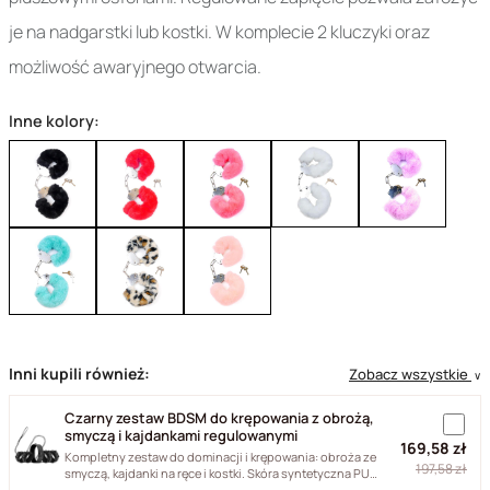
je na nadgarstki lub kostki. W komplecie 2 kluczyki oraz
możliwość awaryjnego otwarcia.
Inne kolory:
Inni kupili również:
Zobacz wszystkie
∨
Czarny zestaw BDSM do krępowania z obrożą,
smyczą i kajdankami regulowanymi
169,58 zł
Kompletny zestaw do dominacji i krępowania: obroża ze
197,58 zł
smyczą, kajdanki na ręce i kostki. Skóra syntetyczna PU
i...