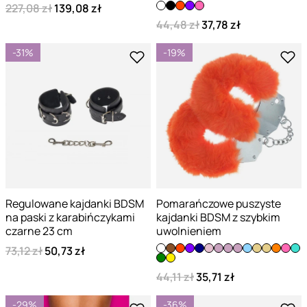
227,08 zł
139,08 zł
44,48 zł
37,78 zł
-31%
-19%
Regulowane kajdanki BDSM
Pomarańczowe puszyste
na paski z karabińczykami
kajdanki BDSM z szybkim
czarne 23 cm
uwolnieniem
73,12 zł
50,73 zł
44,11 zł
35,71 zł
-29%
-36%