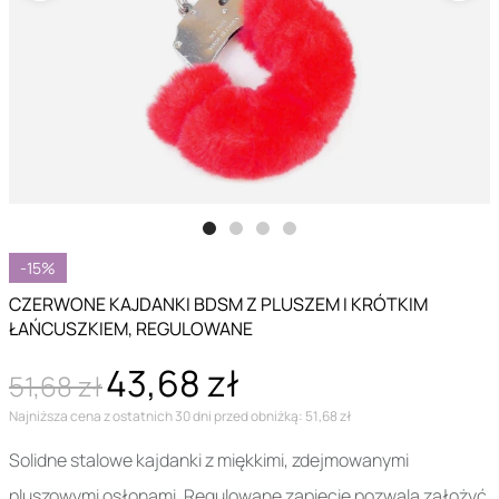
-15%
CZERWONE KAJDANKI BDSM Z PLUSZEM I KRÓTKIM
ŁAŃCUSZKIEM, REGULOWANE
43,68 zł
51,68 zł
Najniższa cena z ostatnich 30 dni przed obniżką: 51,68 zł
Solidne stalowe kajdanki z miękkimi, zdejmowanymi
pluszowymi osłonami. Regulowane zapięcie pozwala założyć