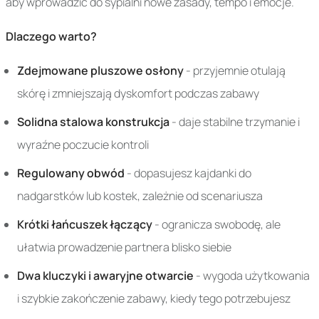
aby wprowadzić do sypialni nowe zasady, tempo i emocje.
Dlaczego warto?
Zdejmowane pluszowe osłony
- przyjemnie otulają
skórę i zmniejszają dyskomfort podczas zabawy
Solidna stalowa konstrukcja
- daje stabilne trzymanie i
wyraźne poczucie kontroli
Regulowany obwód
- dopasujesz kajdanki do
nadgarstków lub kostek, zależnie od scenariusza
Krótki łańcuszek łączący
- ogranicza swobodę, ale
ułatwia prowadzenie partnera blisko siebie
Dwa kluczyki i awaryjne otwarcie
- wygoda użytkowania
i szybkie zakończenie zabawy, kiedy tego potrzebujesz