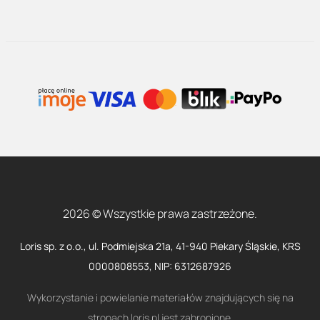
2026 © Wszystkie prawa zastrzeżone.
Loris sp. z o.o., ul. Podmiejska 21a, 41-940 Piekary Śląskie, KRS
0000808553, NIP: 6312687926
Wykorzystanie i powielanie materiałów znajdujących się na
stronach loris.pl jest zabronione.