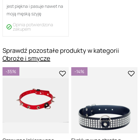
jest piękna i pasuje nawet na
moją męską szyję
Opinia potwierdzona
zakupem
Sprawdź pozostałe produkty w kategorii
Obroże i smycze
-35%
-14%