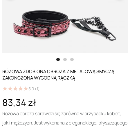
RÓŻOWA ZDOBIONA OBROŻA Z METALOWĄ SMYCZĄ
ZAKOŃCZONA WYGODNĄ RĄCZKĄ
★
★
★
★
★
★
★
★
★
★
5.0
(1)
83,34 zł
Różowa obroża sprawdzi się zarówno w przypadku kobiet,
jak i mężczyzn. Jest wykonana z eleganckiego, błyszczącego