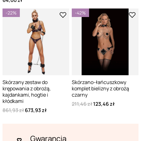
64,00 zł
-22%
-42%
Skórzany zestaw do
Skórzano-łańcuszkowy
krępowania z obrożą,
komplet bielizny z obrożą
kajdankami, hogtie i
czarny
kłódkami
211,46 zł
123,46 zł
861,93 zł
673,93 zł
Gwarancja