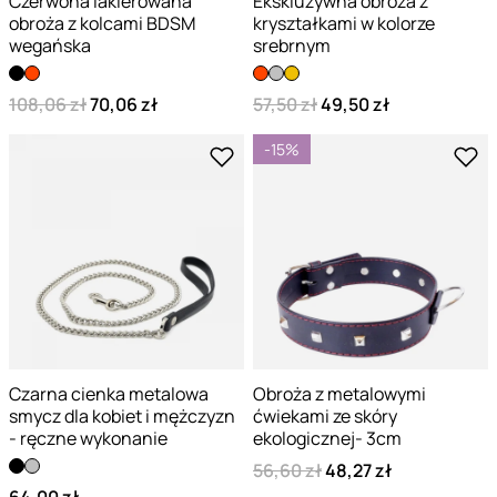
Czerwona lakierowana
Ekskluzywna obroża z
obroża z kolcami BDSM
kryształkami w kolorze
wegańska
srebrnym
108,06 zł
70,06 zł
57,50 zł
49,50 zł
-15%
Czarna cienka metalowa
Obroża z metalowymi
smycz dla kobiet i mężczyzn
ćwiekami ze skóry
- ręczne wykonanie
ekologicznej- 3cm
56,60 zł
48,27 zł