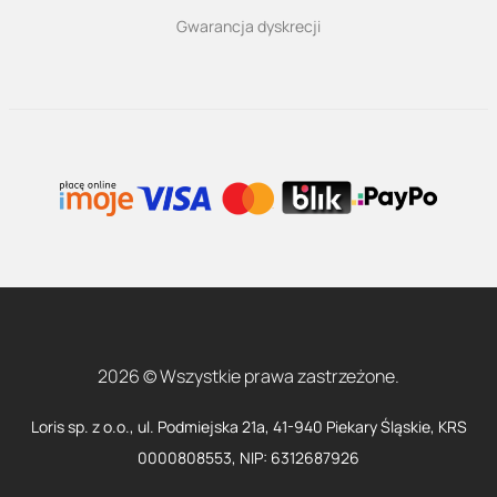
Gwarancja dyskrecji
2026 © Wszystkie prawa zastrzeżone.
Loris sp. z o.o., ul. Podmiejska 21a, 41-940 Piekary Śląskie, KRS
0000808553, NIP: 6312687926