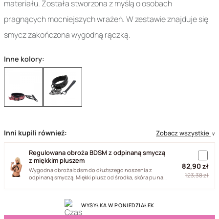
materiału. Została stworzona z myślą o osobach
pragnących mocniejszych wrażeń. W zestawie znajduje się
smycz zakończona wygodną rączką.
Inne kolory:
Inni kupili również:
Zobacz wszystkie
∨
Regulowana obroża BDSM z odpinaną smyczą
z miękkim pluszem
82,90 zł
Wygodna obroża bdsm do dłuższego noszenia z
123,38 zł
odpinaną smyczą. Miękki plusz od środka, skóra pu na
zewnątrz i okucia...
WYSYŁKA W PONIEDZIAŁEK