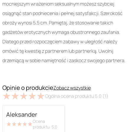
mocniejszym wrażeniom seksualnym możesz szybciej
osiągnąć stan podniecenia i pełnej satysfakcji. Szerokość
obroży wynosi 5,5 cm. Pamiętaj, że stosowanie takich
gadżetów erotycznych wymaga obustronnego zaufania.
Dlatego przed rozpoczęciem zabawy w uległość należy
omówić tę kwestię z partnerem lub partnerką. Uwolnij
drzemiącą w sobie namiętność i zaskocz swojego partnera.
Opinie o produkcie
Zobacz wszystkie
★
★
★
★
★
★
★
★
★
★
Ogólna ocena produktu
5.0
(1)
Aleksander
Ocena
★
★
★
★
★
★
★
★
★
★
produktu:
5.0