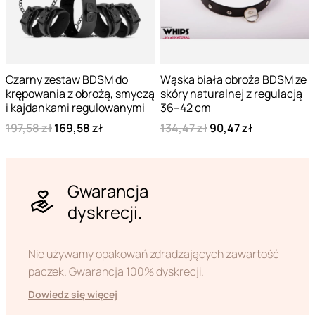
Czarny zestaw BDSM do
Wąska biała obroża BDSM ze
krępowania z obrożą, smyczą
skóry naturalnej z regulacją
i kajdankami regulowanymi
36–42 cm
197,58 zł
169,58 zł
134,47 zł
90,47 zł
Gwarancja
dyskrecji.
Nie używamy opakowań zdradzających zawartość
paczek. Gwarancja 100% dyskrecji.
Dowiedz się więcej