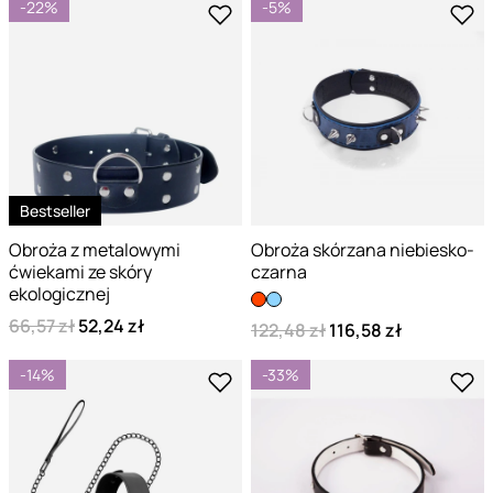
-22%
-5%
Bestseller
Obroża z metalowymi
Obroża skórzana niebiesko-
ćwiekami ze skóry
czarna
ekologicznej
66,57 zł
52,24 zł
122,48 zł
116,58 zł
-14%
-33%