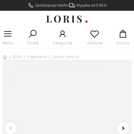
Zamów przez telefon
Wysyłka od 11,99 zł
Menu
Szukaj
Zaloguj się
Ulubione
Koszyk
Strona główna
BDSM
Krępowanie
Obroże i smycze