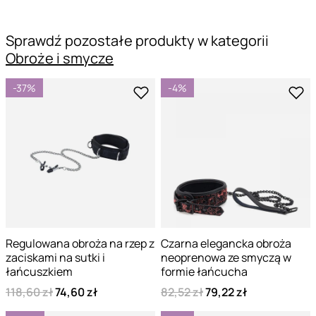
Sprawdź pozostałe produkty w kategorii
Obroże i smycze
-37%
-4%
Regulowana obroża na rzep z
Czarna elegancka obroża
zaciskami na sutki i
neoprenowa ze smyczą w
łańcuszkiem
formie łańcucha
118,60 zł
74,60 zł
82,52 zł
79,22 zł