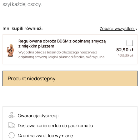
szyi każdej osoby.
Inni kupili również:
Zobacz wszystkie
∨
Regulowana obroża BDSM z odpinaną smyczą
z miękkim pluszem
82,90 zł
Wygodna obroża bdsm do dłuższego noszenia z
123,38 zł
odpinaną smyczą. Miękki plusz od środka, skóra pu na
zewnątrz i okucia...
Produkt niedostępny.
35-21271
Gwarancja dyskrecji
Dostawa kurierem lub do paczkomatu
14 dni na zwrot lub wymianę