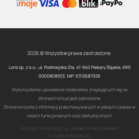
2026 © Wszystkie prawa zastrzeżone.
Loris sp. z o.o., ul. Podmiejska 21a, 41-940 Piekary Śląskie, KRS
0000808553, NIP: 6312687926
Wykorzystanie i powielanie materiałów znajdujących się na
stronach loris.pl jest zabronione.
Strona korzysta z informacji przechowywanych w plikach cookies w
celach funkcjonalnych oraz statystycznych.
PROJEKT I REALIZACJA:
AGENCJA REKLAMOWA
FUTURESYSTEMS.PL