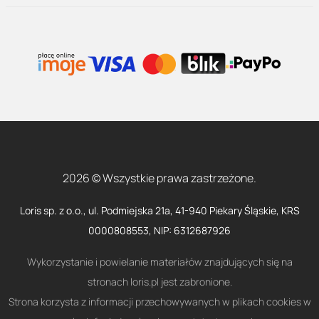
2026 © Wszystkie prawa zastrzeżone.
Loris sp. z o.o., ul. Podmiejska 21a, 41-940 Piekary Śląskie, KRS
0000808553, NIP: 6312687926
Wykorzystanie i powielanie materiałów znajdujących się na
stronach loris.pl jest zabronione.
Strona korzysta z informacji przechowywanych w plikach cookies w