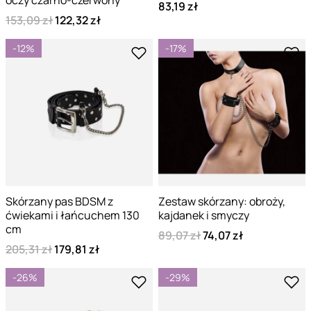
oczy czarno-czerwony
83,19 zł
153,09 zł
122,32 zł
-12%
-17%
Skórzany pas BDSM z
Zestaw skórzany: obroży,
ćwiekami i łańcuchem 130
kajdanek i smyczy
cm
89,07 zł
74,07 zł
205,31 zł
179,81 zł
-26%
-29%