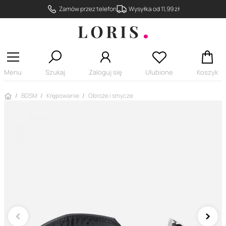
Zamów przez telefon
Wysyłka od 11,99 zł
Menu
Szukaj
Zaloguj się
Ulubione
Koszyk
Strona główna
BDSM
Krępowanie
Obroże i smycze