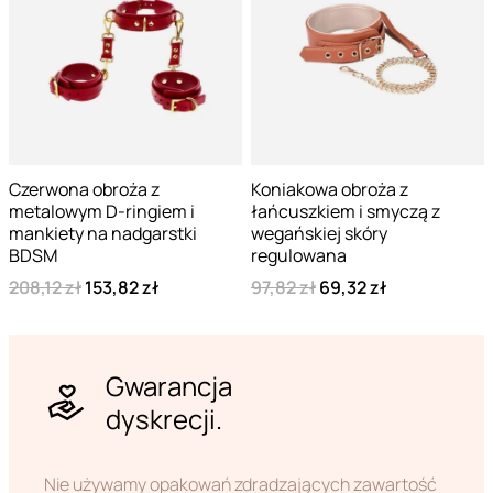
Czerwona obroża z
Koniakowa obroża z
metalowym D-ringiem i
łańcuszkiem i smyczą z
mankiety na nadgarstki
wegańskiej skóry
BDSM
regulowana
208,12 zł
153,82 zł
97,82 zł
69,32 zł
Gwarancja
dyskrecji.
Nie używamy opakowań zdradzających zawartość