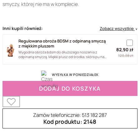
smyczy, której nie ma w komplecie.
Inni kupili również:
Zobacz wszystkie
∨
Regulowana obroża BDSM z odpinaną smyczą
z miękkim pluszem
82,90 zł
Wygodna obroża bdsm do dłuższego noszenia z
123,38 zł
odpinaną smyczą. Miękki plusz od środka, skóra pu na
zewnątrz i okucia...
WYSYŁKA W PONIEDZIAŁEK
DODAJ DO KOSZYKA
Zamów telefonicznie: 513 182 287
Kod produktu: 2148
42-24904041001