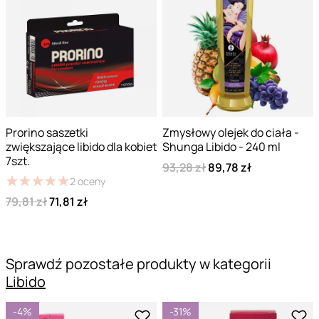
Prorino saszetki
Zmysłowy olejek do ciała -
zwiększające libido dla kobiet
Shunga Libido - 240 ml
7szt.
93,28 zł
89,78 zł
★
★
★
★
★
★
★
★
★
★
2
oceny
79,81 zł
71,81 zł
Sprawdź pozostałe produkty w kategorii
Libido
-4%
-31%