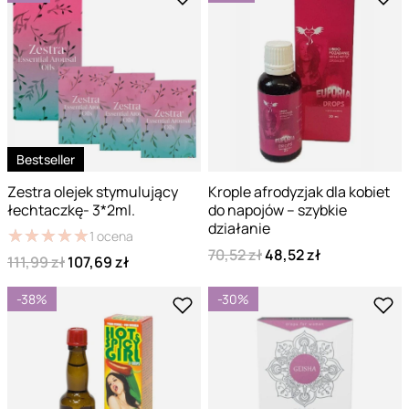
Bestseller
Zestra olejek stymulujący
Krople afrodyzjak dla kobiet
łechtaczkę- 3*2ml.
do napojów – szybkie
działanie
★
★
★
★
★
★
★
★
★
★
1
ocena
70,52 zł
48,52 zł
111,99 zł
107,69 zł
-38%
-30%