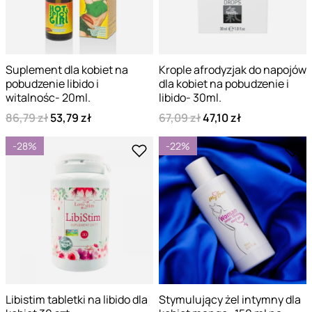
Suplement dla kobiet na
Krople afrodyzjak do napojów
pobudzenie libido i
dla kobiet na pobudzenie i
witalnośc- 20ml.
libido- 30ml.
86,79 zł
53,79 zł
67,09 zł
47,10 zł
-28%
-22%
Libistim tabletki na libido dla
Stymulujący żel intymny dla