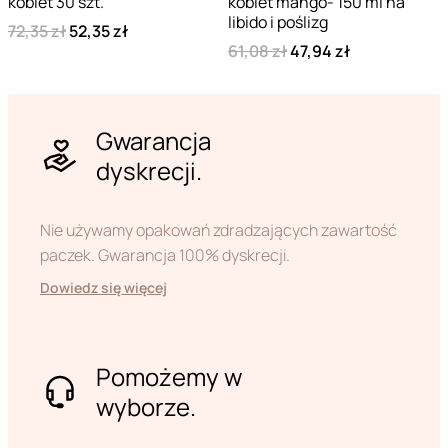
kobiet 30 szt.
kobiet mango- 150 ml na
libido i poślizg
72,35 zł
52,35 zł
61,08 zł
47,94 zł
Gwarancja
dyskrecji.
Nie używamy opakowań zdradzających zawartość
paczek. Gwarancja 100% dyskrecji.
Dowiedz się więcej
Pomożemy w
wyborze.