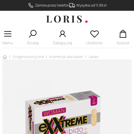
Zamów przez telefon
Wysyłka od 11,99 zł
Menu
Szukaj
Zaloguj się
Ulubione
Koszyk
Strona główna
Drogeria erotyczna
Kosmetyki dla kobiet
Libido