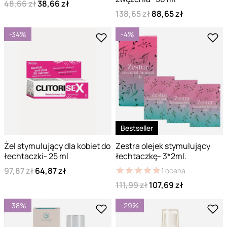
48,66 zł
38,66 zł
138,65 zł
88,65 zł
-34%
-4%
Bestseller
Żel stymulujący dla kobiet do
Zestra olejek stymulujący
łechtaczki- 25 ml
łechtaczkę- 3*2ml.
★
★
★
★
★
★
★
★
★
★
97,87 zł
64,87 zł
1
ocena
111,99 zł
107,69 zł
-38%
-29%