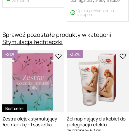
pomaga przy słabym libido
zakupem
Opinia potwierdzona
zakupem
Sprawdź pozostałe produkty w kategorii
Stymulacja łechtaczki
-21%
-36%
Bestseller
Zestra olejek stymulujący
Żel napinający dla kobiet do
łechtaczkę - 1 saszetka
pielęgnacji i efektu
zwężenia- 50 ml