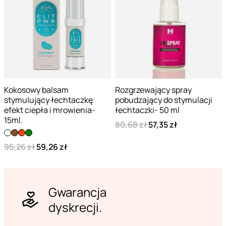
Kokosowy balsam
Rozgrzewający spray
stymulujący łechtaczkę
pobudzający do stymulacji
efekt ciepła i mrowienia-
łechtaczki- 50 ml
15ml.
80,68 zł
57,35 zł
95,26 zł
59,26 zł
Gwarancja
dyskrecji.