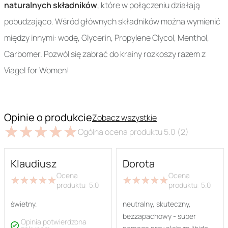
naturalnych składników
, które w połączeniu działają
pobudzająco. Wśród głównych składników można wymienić
między innymi: wodę, Glycerin, Propylene Clycol, Menthol,
Carbomer. Pozwól się zabrać do krainy rozkoszy razem z
Viagel for Women!
Opinie o produkcie
Zobacz wszystkie
★
★
★
★
★
★
★
★
★
★
Ogólna ocena produktu
5.0
(2)
Klaudiusz
Dorota
Ocena
Ocena
★
★
★
★
★
★
★
★
★
★
★
★
★
★
★
★
★
★
★
★
produktu:
5.0
produktu:
5.0
świetny.
neutralny, skuteczny,
bezzapachowy - super
Opinia potwierdzona