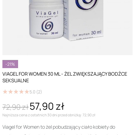
-21%
VIAGEL FOR WOMEN 30 ML - ŻEL ZWIĘKSZAJĄCY BODŹCE
SEKSUALNE
★
★
★
★
★
★
★
★
★
★
5.0
(2)
57,90 zł
72,90 zł
Najniższa cena z ostatnich 30 dni przed obniżką: 72,90 zł
Viagel for Women to żel pobudzający ciało kobiety do