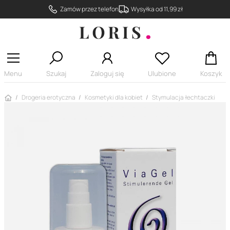
Zamów przez telefon
Wysyłka od 11,99 zł
Menu
Szukaj
Zaloguj się
Ulubione
Koszyk
Strona główna
Drogeria erotyczna
Kosmetyki dla kobiet
Stymulacja łechtaczki