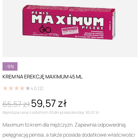
-9%
KREM NA EREKCJĘ MAXIMUM 45 ML
★
★
★
★
★
★
★
★
★
★
4.0
(2)
59,57 zł
65,57 zł
Najniższa cena z ostatnich 30 dni przed obniżką: 65,57 zł
Maximum to krem dla mężczyzn. Zapewnia odpowiednią
pielęgnację penisa, a także posiada dodatkowe właściwości