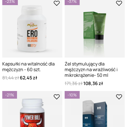
-23%
-37%
Kapsułki na witalność dla
Żel stymulujący dla
mężczyzn - 60 szt.
mężczyzn na wrażliwość i
mikrokrążenie- 50 ml
81,44 zł
62,45 zł
171,36 zł
108,36 zł
-21%
-10%