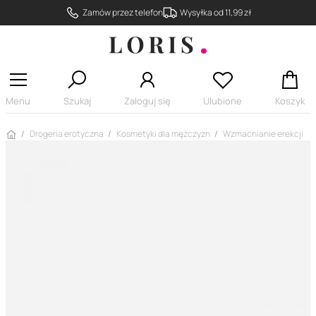
Zamów przez telefon
Wysyłka od 11,99 zł
Menu
Szukaj
Zaloguj się
Ulubione
Koszyk
Strona główna
Drogeria erotyczna
Kosmetyki dla mężczyzn
Wzmacnianie erekcji