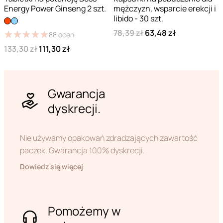
Energy Power Ginseng 2 szt.
mężczyzn, wsparcie erekcji i
libido - 30 szt.
78,39 zł
63,48 zł
★
★
★
★
★
★
★
★
★
★
88
ocen
133,30 zł
111,30 zł
Gwarancja
dyskrecji.
Nie używamy opakowań zdradzających zawartość
paczek. Gwarancja 100% dyskrecji.
Dowiedz się więcej
Pomożemy w