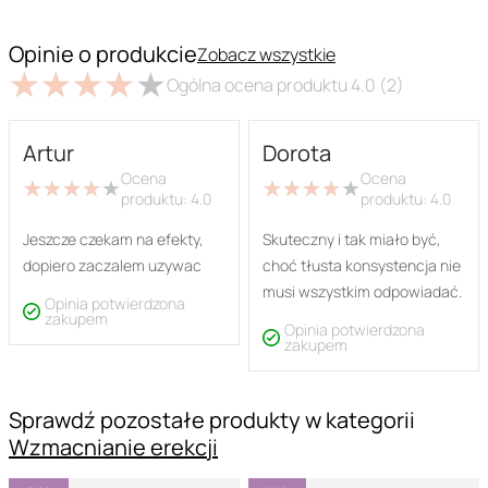
Opinie o produkcie
Zobacz wszystkie
★
★
★
★
★
★
★
★
★
★
Ogólna ocena produktu
4.0
(2)
Artur
Dorota
Ocena
Ocena
★
★
★
★
★
★
★
★
★
★
★
★
★
★
★
★
★
★
★
★
produktu:
4.0
produktu:
4.0
Jeszcze czekam na efekty,
Skuteczny i tak miało być,
dopiero zaczalem uzywac
choć tłusta konsystencja nie
musi wszystkim odpowiadać.
Opinia potwierdzona
zakupem
Opinia potwierdzona
zakupem
Sprawdź pozostałe produkty w kategorii
Wzmacnianie erekcji