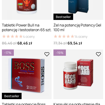
Bestseller
Tabletki Power Bull na
Żel na potencję Potency Gel
potencję i testosteron 65 szt.
100 ml
★
★
★
★
★
★
★
★
★
★
★
★
★
★
★
★
★
★
★
★
4
oceny
14
oceny
86,46 zł
68,46 zł
77,34 zł
69,54 zł
-17%
-19%
Bestseller
Tabletki na potencję Boss
Kapsułki na pobudzenie dla