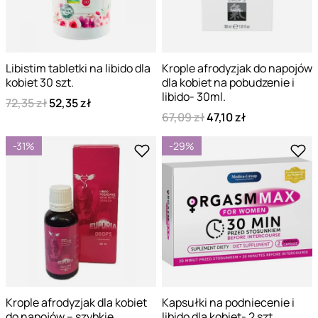
Libistim tabletki na libido dla
Krople afrodyzjak do napojów
kobiet 30 szt.
dla kobiet na pobudzenie i
libido- 30ml.
72,35 zł
52,35 zł
67,09 zł
47,10 zł
-31%
-29%
Krople afrodyzjak dla kobiet
Kapsułki na podniecenie i
do napojów – szybkie
libido dla kobiet- 2 szt