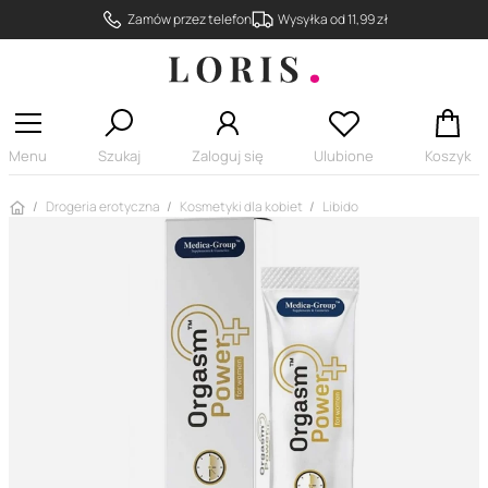
Zamów przez telefon
Wysyłka od 11,99 zł
Menu
Szukaj
Zaloguj się
Ulubione
Koszyk
Strona główna
Drogeria erotyczna
Kosmetyki dla kobiet
Libido