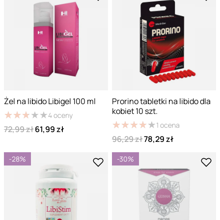
Żel na libido Libigel 100 ml
Prorino tabletki na libido dla
kobiet 10 szt.
★
★
★
★
★
★
★
★
★
★
4
oceny
★
★
★
★
★
★
★
★
★
★
1
ocena
72,99 zł
61,99 zł
96,29 zł
78,29 zł
-28%
-30%