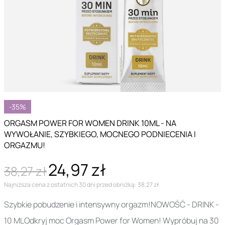
-35%
ORGASM POWER FOR WOMEN DRINK 10ML - NA
WYWOŁANIE, SZYBKIEGO, MOCNEGO PODNIECENIA I
ORGAZMU!
24,97 zł
38,27 zł
Najniższa cena z ostatnich 30 dni przed obniżką: 38,27 zł
Szybkie pobudzenie i intensywny orgazm!NOWOŚĆ - DRINK -
10 MLOdkryj moc Orgasm Power for Women! Wypróbuj na 30