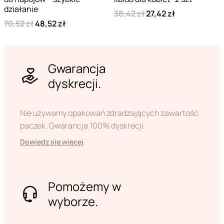
działanie
38,42 zł
27,42 zł
70,52 zł
48,52 zł
Gwarancja
dyskrecji.
Nie używamy opakowań zdradzających zawartość
paczek. Gwarancja 100% dyskrecji.
Dowiedz się więcej
Pomożemy w
wyborze.