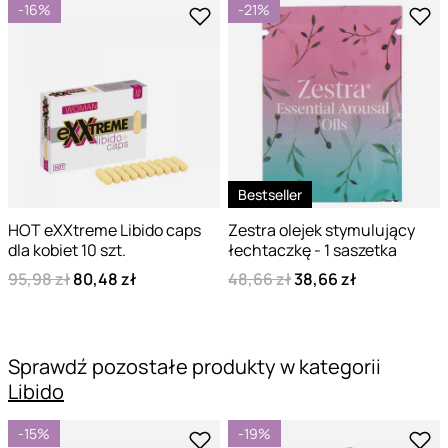
-16%
-21%
Bestseller
HOT eXXtreme Libido caps
Zestra olejek stymulujący
dla kobiet 10 szt.
łechtaczkę - 1 saszetka
95,98 zł
80,48 zł
48,66 zł
38,66 zł
Sprawdź pozostałe produkty w kategorii
Libido
-15%
-19%