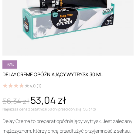
-6%
DELAY CREME OPÓŹNIAJĄCY WYTRYSK 30 ML
★
★
★
★
★
★
★
★
★
★
4.0
(1)
53,04 zł
56,34 zł
Najniższa cena z ostatnich 30 dni przed obniżką: 56,34 zł
Delay Creme to preparat opóźniający wytrysk. Jest zalecany
mężczyznom, którzy chcą przedłużyć przyjemność z seksu.