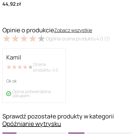
44,92 zł
Opinie o produkcie
Zobacz wszystkie
★
★
★
★
★
★
★
★
★
★
Ogólna ocena produktu
4.0
(1)
Kamil
Ocena
★
★
★
★
★
★
★
★
★
★
produktu:
4.0
Ok ok
Opinia potwierdzona
zakupem
Sprawdź pozostałe produkty w kategorii
Opóźnianie wytrysku