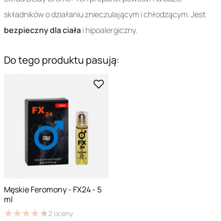
składników o działaniu znieczulającym i chłodzącym. Jest
bezpieczny dla ciała
i hipoalergiczny.
Do tego produktu pasują:
Męskie Feromony - FX24 - 5
ml
★
★
★
★
★
★
★
★
★
★
2
oceny