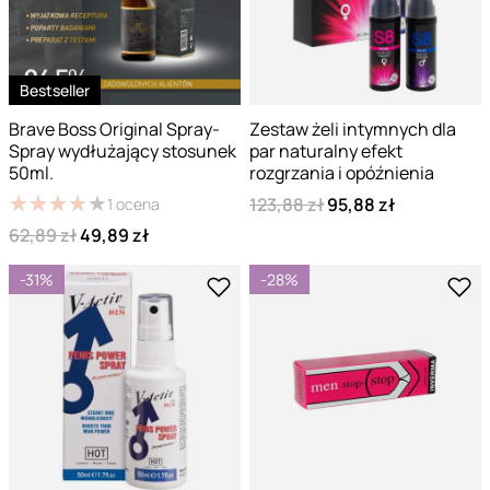
Bestseller
Brave Boss Original Spray-
Zestaw żeli intymnych dla
Spray wydłużający stosunek
par naturalny efekt
50ml.
rozgrzania i opóźnienia
★
★
★
★
★
★
★
★
★
★
123,88 zł
95,88 zł
1
ocena
62,89 zł
49,89 zł
-31%
-28%