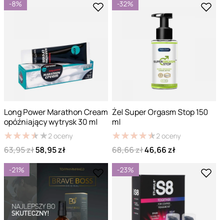
-8%
-32%
Long Power Marathon Cream
Żel Super Orgasm Stop 150
opóźniający wytrysk 30 ml
ml
★
★
★
★
★
★
★
★
★
★
★
★
★
★
★
★
★
★
★
★
2
oceny
2
oceny
63,95 zł
58,95 zł
68,66 zł
46,66 zł
-21%
-23%