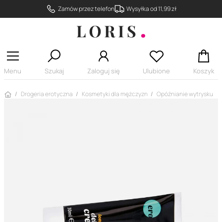
Zamów przez telefon
Wysyłka od 11,99 zł
Menu
Szukaj
Zaloguj się
Ulubione
Koszyk
Strona główna
Drogeria erotyczna
Kosmetyki dla mężczyzn
Opóźnianie wytrysku