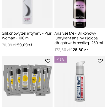
Silikonowy żel intymny - Pjur
Analyse Me - Silikonowy
Woman - 100 ml
lubrykant analny z jojobą
długotrwały poślizg- 250 ml
70,09 zł
59,09 zł
172,80 zł
128,80 zł
-19%