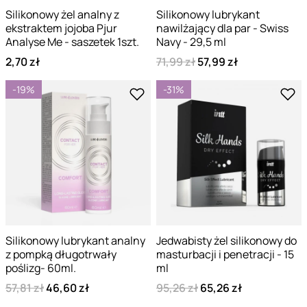
Silikonowy żel analny z
Silikonowy lubrykant
ekstraktem jojoba Pjur
nawilżający dla par - Swiss
Analyse Me - saszetek 1szt.
Navy - 29,5 ml
2,70 zł
71,99 zł
57,99 zł
-19%
-31%
Silikonowy lubrykant analny
Jedwabisty żel silikonowy do
z pompką długotrwały
masturbacji i penetracji - 15
poślizg- 60ml.
ml
57,81 zł
46,60 zł
95,26 zł
65,26 zł