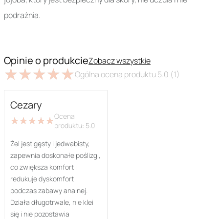
podrażnia.
Opinie o produkcie
Zobacz wszystkie
★
★
★
★
★
★
★
★
★
★
Ogólna ocena produktu
5.0
(1)
Cezary
Ocena
★
★
★
★
★
★
★
★
★
★
produktu:
5.0
Żel jest gęsty i jedwabisty,
zapewnia doskonałe poślizgi,
co zwiększa komfort i
redukuje dyskomfort
podczas zabawy analnej.
Działa długotrwale, nie klei
się i nie pozostawia