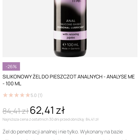
-26%
SILIKONOWY ŻEL DO PIESZCZOT ANALNYCH - ANALYSE ME
- 100 ML
★
★
★
★
★
★
★
★
★
★
5.0
(1)
62,41 zł
84,41 zł
Najniższa cena z ostatnich 30 dni przed obniżką: 84,41 zł
Żel do penetracji analnej i nie tylko. Wykonany na bazie