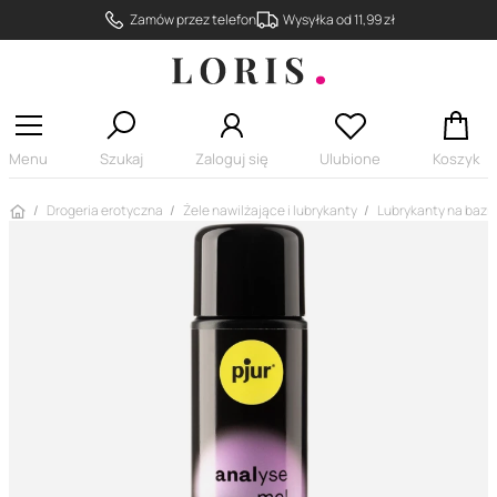
Zamów przez telefon
Wysyłka od 11,99 zł
Menu
Szukaj
Zaloguj się
Ulubione
Koszyk
Strona główna
Drogeria erotyczna
Żele nawilżające i lubrykanty
Lubrykanty na bazie