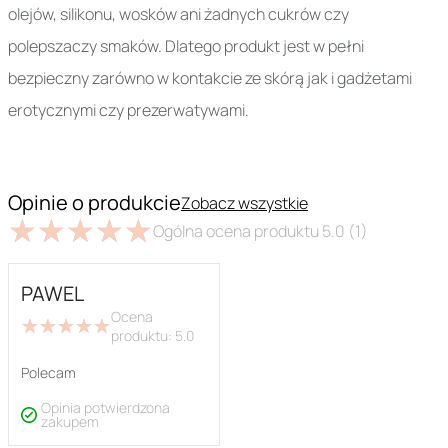
olejów, silikonu, wosków ani żadnych cukrów czy
polepszaczy smaków. Dlatego produkt jest w pełni
bezpieczny zarówno w kontakcie ze skórą jak i gadżetami
erotycznymi czy prezerwatywami.
Opinie o produkcie
Zobacz wszystkie
★
★
★
★
★
★
★
★
★
★
Ogólna ocena produktu
5.0
(1)
PAWEL
Ocena
★
★
★
★
★
★
★
★
★
★
produktu:
5.0
Polecam
Opinia potwierdzona
zakupem