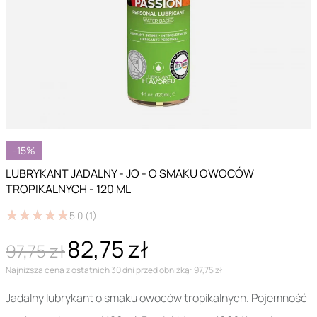
-15%
LUBRYKANT JADALNY - JO - O SMAKU OWOCÓW
TROPIKALNYCH - 120 ML
★
★
★
★
★
★
★
★
★
★
5.0
(1)
82,75 zł
97,75 zł
Najniższa cena z ostatnich 30 dni przed obniżką: 97,75 zł
Jadalny lubrykant o smaku owoców tropikalnych. Pojemność