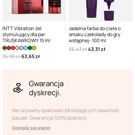
INTT Vibration żel
Jadalna farba do ciała o
stymulujący dla par
smaku czekolady do gry
TRUSKAWKOWY 15 ml
wstępnej- 100 ml
56,43 zł
43,31 zł
76,95 zł
63,65 zł
Gwarancja
dyskrecji.
Nie używamy opakowań zdradzających zawartość
paczek. Gwarancja 100% dyskrecji.
Dowiedz się więcej