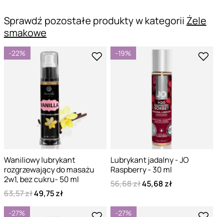
Sprawdź pozostałe produkty w kategorii
Żele
smakowe
-22%
-19%
Waniliowy lubrykant
Lubrykant jadalny - JO
rozgrzewający do masażu
Raspberry - 30 ml
2w1, bez cukru- 50 ml
56,68 zł
45,68 zł
63,57 zł
49,75 zł
-27%
-27%