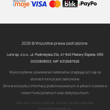
2026 © Wszystkie prawa zastrzeżone.
Loris sp. z o.o., ul. Podmiejska 21a, 41-940 Piekary Śląskie, KRS
0000808553, NIP: 6312687926
Wykorzystanie i powielanie materiałów znajdujących się na
stronach loris.pl jest zabronione.
Strona korzysta z informacji przechowywanych w plikach cookies w
celach funkcjonalnych oraz statystycznych.
PROJEKT I REALIZACJA:
AGENCJA REKLAMOWA
FUTURESYSTEMS.PL