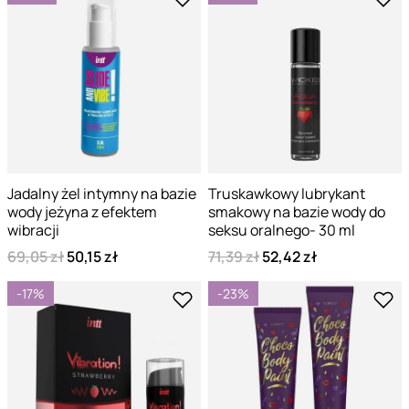
Jadalny żel intymny na bazie
Truskawkowy lubrykant
wody jeżyna z efektem
smakowy na bazie wody do
wibracji
seksu oralnego- 30 ml
69,05 zł
50,15 zł
71,39 zł
52,42 zł
-17%
-23%