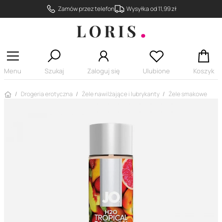
Zamów przez telefon
Wysyłka od 11,99 zł
Menu
Szukaj
Zaloguj się
Ulubione
Koszyk
Strona główna
Drogeria erotyczna
Żele nawilżające i lubrykanty
Żele smakowe