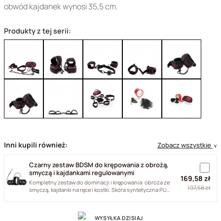
obwód kajdanek wynosi 35,5 cm.
Produkty z tej serii:
Inni kupili również:
Zobacz wszystkie
∨
Czarny zestaw BDSM do krępowania z obrożą,
smyczą i kajdankami regulowanymi
169,58 zł
Kompletny zestaw do dominacji i krępowania: obroża ze
197,58 zł
smyczą, kajdanki na ręce i kostki. Skóra syntetyczna PU
i...
WYSYŁKA DZISIAJ