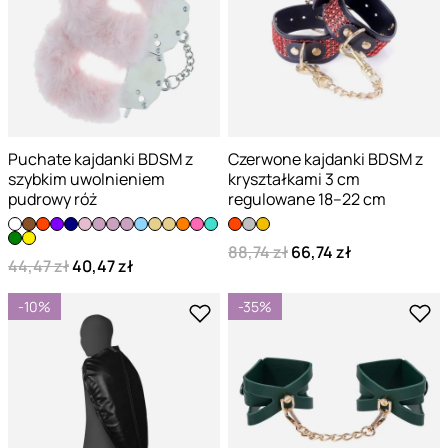
Puchate kajdanki BDSM z
Czerwone kajdanki BDSM z
szybkim uwolnieniem
kryształkami 3 cm
pudrowy róż
regulowane 18–22 cm
88,74 zł
66,74 zł
44,47 zł
40,47 zł
-10%
-35%