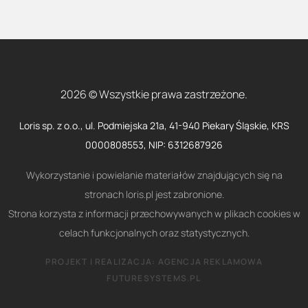
2026 © Wszystkie prawa zastrzeżone.
Loris sp. z o.o., ul. Podmiejska 21a, 41-940 Piekary Śląskie, KRS
0000808553, NIP: 6312687926
Wykorzystanie i powielanie materiałów znajdujących się na
stronach loris.pl jest zabronione.
Strona korzysta z informacji przechowywanych w plikach cookies w
celach funkcjonalnych oraz statystycznych.
PROJEKT I REALIZACJA:
AGENCJA REKLAMOWA
FUTURESYSTEMS.PL