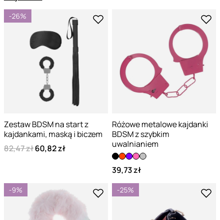
-26%
Zestaw BDSM na start z
Różowe metalowe kajdanki
kajdankami, maską i biczem
BDSM z szybkim
uwalnianiem
82,47 zł
60,82 zł
39,73 zł
-9%
-25%