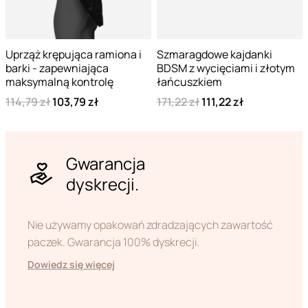
Uprząż krępująca ramiona i
Szmaragdowe kajdanki
barki - zapewniająca
BDSM z wycięciami i złotym
maksymalną kontrolę
łańcuszkiem
114,79 zł
103,79 zł
171,22 zł
111,22 zł
Gwarancja
dyskrecji.
Nie używamy opakowań zdradzających zawartość
paczek. Gwarancja 100% dyskrecji.
Dowiedz się więcej