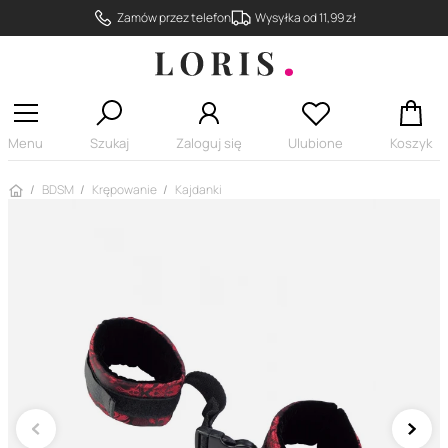
Zamów przez telefon
Wysyłka od 11,99 zł
Menu
Szukaj
Zaloguj się
Ulubione
Koszyk
Strona główna
BDSM
Krępowanie
Kajdanki