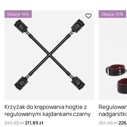
Okazja
-14%
Okazja
-10%
Krzyżak do krępowania hogtie z
Regulowan
regulowanymi kajdankami czarny
nadgarstki 
245,22 zł
211,89 zł
251,40 zł
226,