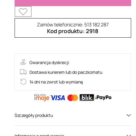
Zamów telefonicznie: 513 182 287
Kod produktu: 2918
30-12997-X-BLACK
Gwarancja dyskrecji
Dostawa kurierem lub do paczkomatu
14 dni na zwrot lub wymianę
Szczegóły produktu
Płeć:
Dla niej
Informacje o producencie