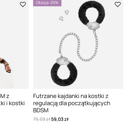
Okazja
-25%
SM z
Futrzane kajdanki na kostki z
i i kostki
regulacją dla początkujących
BDSM
79,03 zł
59,03 zł