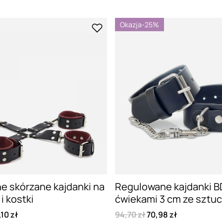
Okazja
-25%
e skórzane kajdanki na
Regulowane kajdanki 
i kostki
ćwiekami 3 cm ze sztuc
10 zł
94,70 zł
70,98 zł