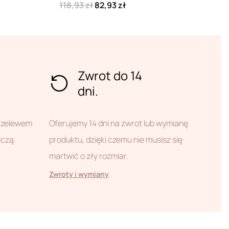
118,93 zł
82,93 zł
Zwrot do 14
dni.
przelewem
Oferujemy 14 dni na zwrot lub wymianę
iczą.
produktu, dzięki czemu nie musisz się
martwić o zły rozmiar.
Zwroty i wymiany