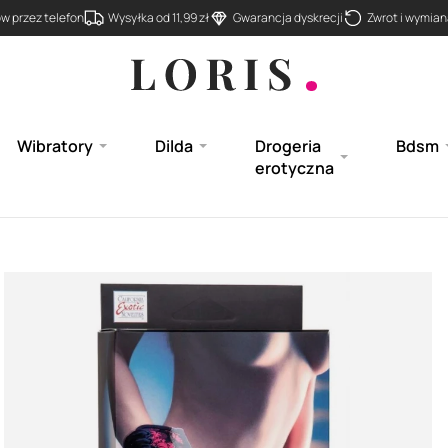
 przez telefon
Wysyłka od 11,99 zł
Gwarancja dyskrecji
Zwrot i wymiana
Wibratory
Dilda
Drogeria
Bdsm
erotyczna