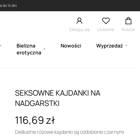
 do 14 dni
Zaloguj się
Ulubione
Koszyk
Bielizna
Nowości
Wyprzedaż
erotyczna
SEKSOWNE KAJDANKI NA
NADGARSTKI
116,69 zł
Delikatne różowe kajdanki są ozdobione czarnymi