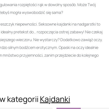
egulowania rozpiętości rąk w dowolny sposób. Może Twój
u, żebyś mogła wyswobodzić się sama?
reszczyk niepewności. Seksowne kajdanki na nadgarstki to
i idealny pretekst do… rozpoczęcia ostrej zabawy! Nie czekaj
isiejszego wieczoru. Nie wystarczy? Dodatkowo zawiąż oczy.
rdzo silnym bodźcem erotycznym. Opaski na oczy idealnie
m mnóstwo przyjemności, zanim przejdziecie do kolejnego
w kategorii
Kajdanki