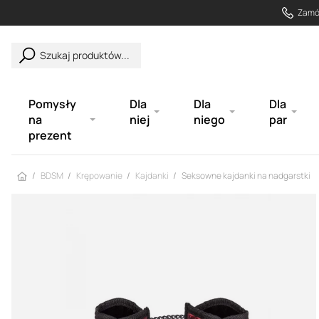
Zamów
Szukaj produktów...
Pomysły
Dla
Dla
Dla
na
niej
niego
par
prezent
Strona główna
BDSM
Krępowanie
Kajdanki
Seksowne kajdanki na nadgarstki