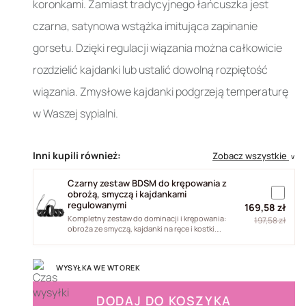
koronkami. Zamiast tradycyjnego łańcuszka jest
czarna, satynowa wstążka imitująca zapinanie
gorsetu. Dzięki regulacji wiązania można całkowicie
rozdzielić kajdanki lub ustalić dowolną rozpiętość
wiązania. Zmysłowe kajdanki podgrzeją temperaturę
w Waszej sypialni.
Inni kupili również:
Zobacz wszystkie
∨
Czarny zestaw BDSM do krępowania z
obrożą, smyczą i kajdankami
regulowanymi
169,58 zł
Kompletny zestaw do dominacji i krępowania:
197,58 zł
obroża ze smyczą, kajdanki na ręce i kostki.
Skóra syntetyczna PU i...
WYSYŁKA WE WTOREK
DODAJ DO KOSZYKA