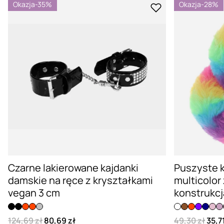
Okazja
-35%
Okazja
-28%
Czarne lakierowane kajdanki
Puszyste 
damskie na ręce z kryształkami
multicolo
vegan 3 cm
konstrukcj
124,69 zł
80,69 zł
49,30 zł
35,71