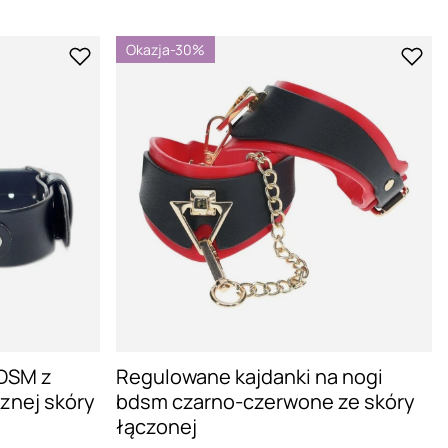
Okazja
-30%
BDSM z
Regulowane kajdanki na nogi
znej skóry
bdsm czarno-czerwone ze skóry
łączonej