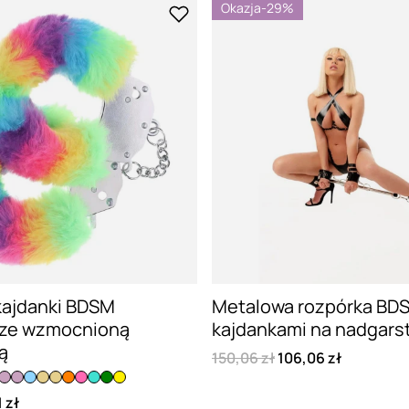
Okazja
-29%
kajdanki BDSM
Metalowa rozpórka BD
r ze wzmocnioną
kajdankami na nadgarstk
ą
150,06 zł
106,06 zł
 zł