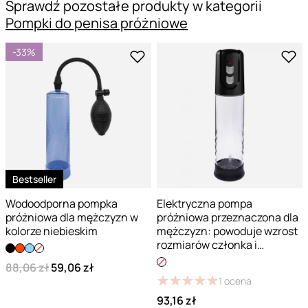
Sprawdź pozostałe produkty w kategorii
Pompki do penisa próżniowe
-33%
Bestseller
Wodoodporna pompka
Elektryczna pompa
próżniowa dla mężczyzn w
próżniowa przeznaczona dla
kolorze niebieskim
mężczyzn: powoduje wzrost
rozmiarów członka i
wzmocnienie erekcji
88,06 zł
59,06 zł
★
★
★
★
★
★
★
★
★
★
1
ocena
93,16 zł