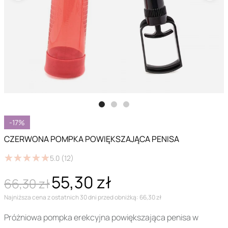
-17%
CZERWONA POMPKA POWIĘKSZAJĄCA PENISA
★
★
★
★
★
★
★
★
★
★
5.0
(12)
55,30 zł
66,30 zł
Najniższa cena z ostatnich 30 dni przed obniżką: 66,30 zł
Próżniowa pompka erekcyjna powiększająca penisa w