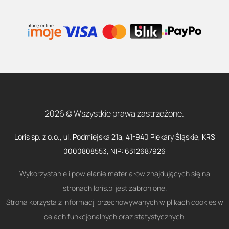
2026 © Wszystkie prawa zastrzeżone.
Loris sp. z o.o., ul. Podmiejska 21a, 41-940 Piekary Śląskie, KRS
0000808553, NIP: 6312687926
Wykorzystanie i powielanie materiałów znajdujących się na
stronach loris.pl jest zabronione.
Strona korzysta z informacji przechowywanych w plikach cookies w
celach funkcjonalnych oraz statystycznych.