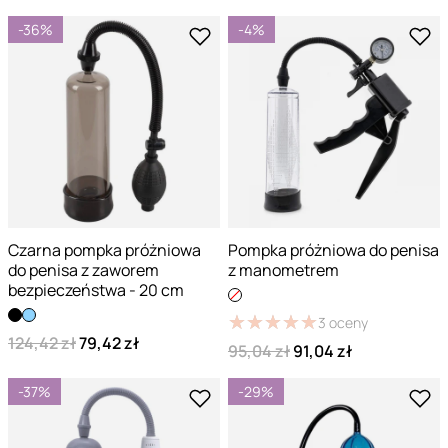
-36%
-4%
Czarna pompka próżniowa
Pompka próżniowa do penisa
do penisa z zaworem
z manometrem
bezpieczeństwa - 20 cm
★
★
★
★
★
★
★
★
★
★
3
oceny
124,42 zł
79,42 zł
95,04 zł
91,04 zł
-37%
-29%