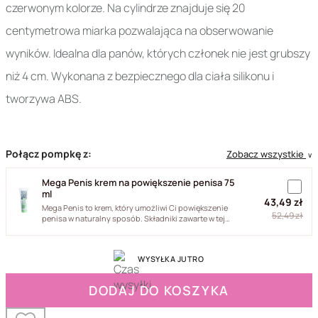
czerwonym kolorze. Na cylindrze znajduje się 20
centymetrowa miarka pozwalająca na obserwowanie
wyników. Idealna dla panów, których członek nie jest grubszy
niż 4 cm. Wykonana z bezpiecznego dla ciała silikonu i
tworzywa ABS.
Połącz pompkę z:
Zobacz wszystkie
∨
Mega Penis krem na powiększenie penisa 75
ml
43,49 zł
Mega Penis to krem, który umożliwi Ci powiększenie
52,49 zł
penisa w naturalny sposób. Składniki zawarte w tej
wyjątkowej...
WYSYŁKA JUTRO
DODAJ DO KOSZYKA