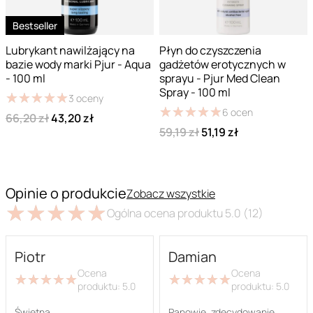
Bestseller
Lubrykant nawilżający na
Płyn do czyszczenia
bazie wody marki Pjur - Aqua
gadżetów erotycznych w
- 100 ml
sprayu - Pjur Med Clean
Spray - 100 ml
★
★
★
★
★
★
★
★
★
★
3
oceny
★
★
★
★
★
★
★
★
★
★
6
ocen
66,20 zł
43,20 zł
59,19 zł
51,19 zł
Opinie o produkcie
Zobacz wszystkie
★
★
★
★
★
★
★
★
★
★
Ogólna ocena produktu
5.0
(12)
Piotr
Damian
Ocena
Ocena
★
★
★
★
★
★
★
★
★
★
★
★
★
★
★
★
★
★
★
★
produktu:
5.0
produktu:
5.0
Świetna
Panowie, zdecydowanie