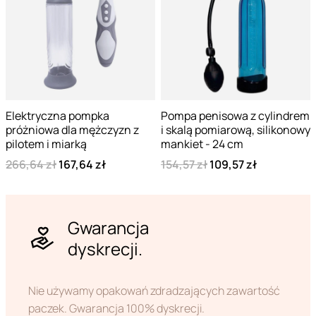
Elektryczna pompka
Pompa penisowa z cylindrem
próżniowa dla mężczyzn z
i skalą pomiarową, silikonowy
pilotem i miarką
mankiet - 24 cm
266,64 zł
167,64 zł
154,57 zł
109,57 zł
Gwarancja
dyskrecji.
Nie używamy opakowań zdradzających zawartość
paczek. Gwarancja 100% dyskrecji.