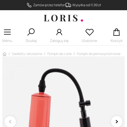
Zamów przez telefon
Wysyłka od 11,99 zł
Menu
Szukaj
Zaloguj się
Ulubione
Koszyk
Strona główna
Gadżety i akcesoria
Pompki do ciała
Pompki do penisa próżniowe