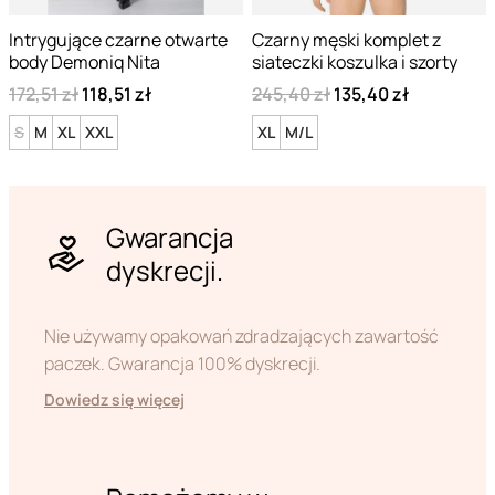
Intrygujące czarne otwarte
Czarny męski komplet z
body Demoniq Nita
siateczki koszulka i szorty
172,51 zł
118,51 zł
245,40 zł
135,40 zł
S
M
XL
XXL
XL
M/L
Gwarancja
dyskrecji.
Nie używamy opakowań zdradzających zawartość
paczek. Gwarancja 100% dyskrecji.
Dowiedz się więcej