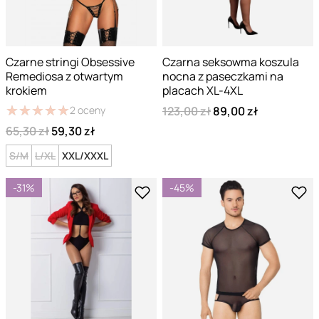
Czarne stringi Obsessive
Czarna seksowma koszula
Remediosa z otwartym
nocna z paseczkami na
krokiem
placach XL-4XL
★
★
★
★
★
★
★
★
★
★
123,00 zł
89,00 zł
2
oceny
65,30 zł
59,30 zł
S/M
L/XL
XXL/XXXL
-31%
-45%