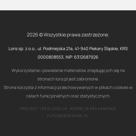
2026 © Wszystkie prawa zastrzeżone.
Loris sp. z o.o., ul. Podmiejska 21a, 41-940 Piekary Śląskie, KRS
0000808553, NIP: 6312687926
Wykorzystanie i powielanie materiałów znajdujących się na
stronach loris.pl jest zabronione.
Strona korzysta z informacji przechowywanych w plikach cookies w
celach funkcjonalnych oraz statystycznych.
PROJEKT I REALIZACJA:
AGENCJA REKLAMOWA
FUTURESYSTEMS.PL