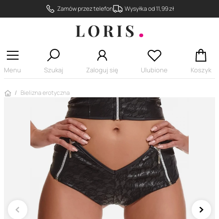
Zamów przez telefon
Wysyłka od 11,99 zł
Menu
Szukaj
Zaloguj się
Ulubione
Koszyk
Strona główna
Bielizna erotyczna