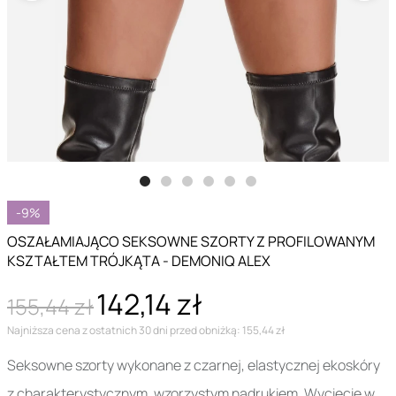
-9%
OSZAŁAMIAJĄCO SEKSOWNE SZORTY Z PROFILOWANYM
KSZTAŁTEM TRÓJKĄTA - DEMONIQ ALEX
142,14 zł
155,44 zł
Najniższa cena z ostatnich 30 dni przed obniżką: 155,44 zł
Seksowne szorty wykonane z czarnej, elastycznej ekoskóry
z charakterystycznym, wzorzystym nadrukiem. Wycięcie w