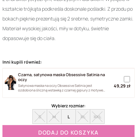
kształcie trójkąta podkreśla doskonale pośladki. Z przodu po
bokach pięknie prezentują się 2 srebrne, symetryczne zamki.
Materiał wysokiej jakości, miły w dotyku, świetnie
dopasowuje się do ciała.
Inni kupili również:
Czarna, satynowa maska Obsessive Satinia na
oczy
49,29 zł
Satynowa maska na oczy Obsessive Satinia jest
ozdobiona śliczną wstawką z czarnej gipiury z motywem
kwiatka. Maska...
Wybierz rozmiar:
S
M
L
XL
XXL
DODAJ DO KOSZYKA