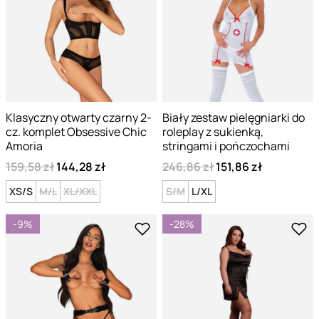
Klasyczny otwarty czarny 2-
Biały zestaw pielęgniarki do
cz. komplet Obsessive Chic
roleplay z sukienką,
Amoria
stringami i pończochami
159,58 zł
144,28 zł
246,86 zł
151,86 zł
XS/S
M/L
XL/XXL
S/M
L/XL
-9%
-28%