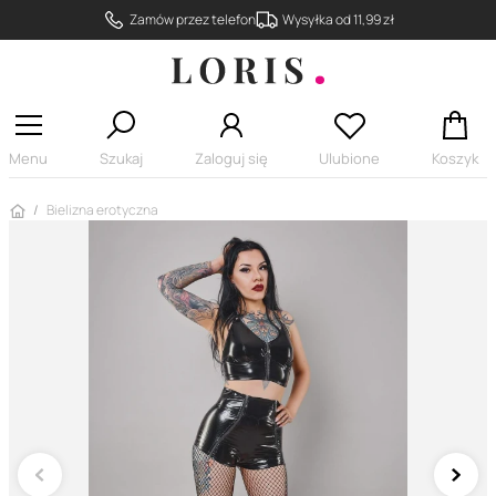
Zamów przez telefon
Wysyłka od 11,99 zł
Menu
Szukaj
Zaloguj się
Ulubione
Koszyk
Strona główna
Bielizna erotyczna