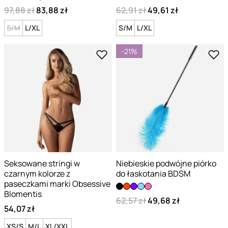
97,88 zł
83,88 zł
62,91 zł
49,61 zł
S/M
L/XL
S/M
L/XL
-21%
Seksowane stringi w
Niebieskie podwójne piórko
czarnym kolorze z
do łaskotania BDSM
paseczkami marki Obsessive
Blomentis
62,57 zł
49,68 zł
54,07 zł
XS/S
M/L
XL/XXL