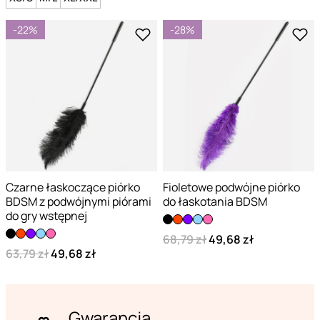
-22%
-28%
Czarne łaskoczące piórko
Fioletowe podwójne piórko
BDSM z podwójnymi piórami
do łaskotania BDSM
do gry wstępnej
68,79 zł
49,68 zł
63,79 zł
49,68 zł
Gwarancja