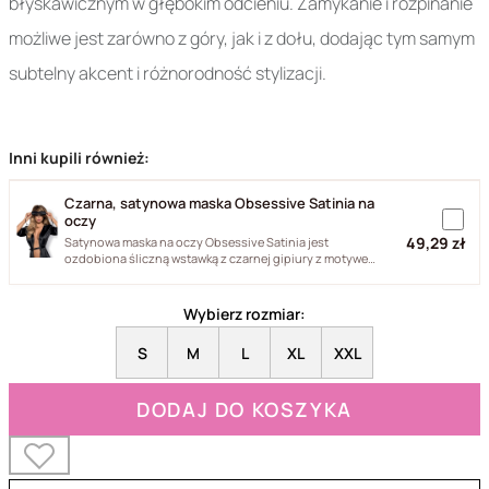
błyskawicznym w głębokim odcieniu. Zamykanie i rozpinanie
możliwe jest zarówno z góry, jak i z dołu, dodając tym samym
subtelny akcent i różnorodność stylizacji.
Inni kupili również:
Czarna, satynowa maska Obsessive Satinia na
oczy
49,29 zł
Satynowa maska na oczy Obsessive Satinia jest
ozdobiona śliczną wstawką z czarnej gipiury z motywem
kwiatka. Maska...
Wybierz rozmiar:
S
M
L
XL
XXL
DODAJ DO KOSZYKA