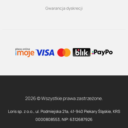
Gwarancja dyskrecji
2026 © Wszystkie prawa zastrzeżone.
Loris sp. z o.o., ul. Podmiejska 21a, 41-940 Piekary Śląskie, KRS
0000808553, NIP: 6312687926