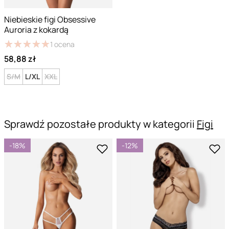
Niebieskie figi Obsessive
Auroria z kokardą
★
★
★
★
★
★
★
★
★
★
1
ocena
58,88 zł
S/M
L/XL
XXL
Sprawdź pozostałe produkty w kategorii
Figi
-18%
-12%