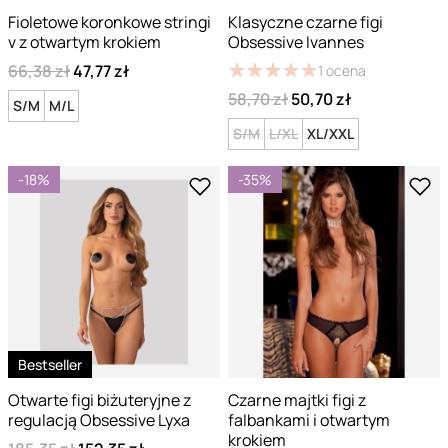
Fioletowe koronkowe stringi
Klasyczne czarne figi
v z otwartym krokiem
Obsessive Ivannes
★
★
★
★
★
★
★
★
★
★
66,38 zł
47,77 zł
1
ocena
58,70 zł
50,70 zł
S/M
M/L
S/M
L/XL
XL/XXL
-18%
-35%
Bestseller
Otwarte figi biżuteryjne z
Czarne majtki figi z
regulacją Obsessive Lyxa
falbankami i otwartym
krokiem