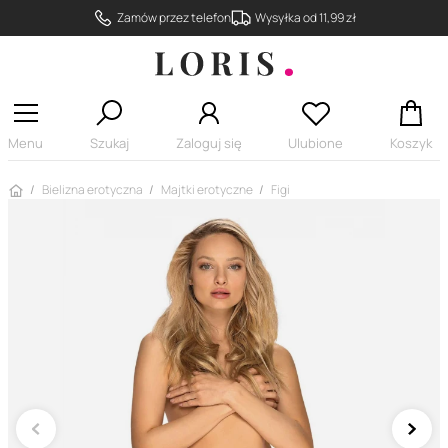
Zamów przez telefon
Wysyłka od 11,99 zł
Menu
Szukaj
Zaloguj się
Ulubione
Koszyk
Strona główna
Bielizna erotyczna
Majtki erotyczne
Figi