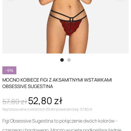
-9%
MOCNO KOBIECE FIGI Z AKSAMITNYMI WSTAWKAMI
OBSESSIVE SUGESTINA
52,80 zł
57,80 zł
Najniższa cena z ostatnich 30 dni przed obniżką: 57,80 zł
Figi Obsessive Sugestina to połączenie dwóch kolorów -
czarnego i bordowego. Mocno wycięte podkreślają ładnie