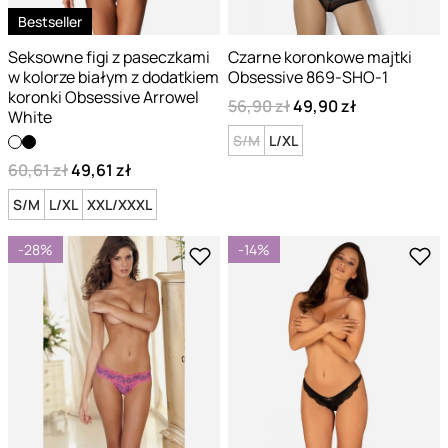
Bestseller
Seksowne figi z paseczkami
Czarne koronkowe majtki
w kolorze białym z dodatkiem
Obsessive 869-SHO-1
koronki Obsessive Arrowel
56,90 zł
49,90 zł
White
S/M
L/XL
60,61 zł
49,61 zł
S/M
L/XL
XXL/XXXL
-28%
-14%