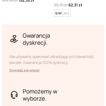
185,35 zł
152,35 zł
95,31 zł
62,31 zł
S/M
M/L
Gwarancja
dyskrecji.
Nie używamy opakowań zdradzających zawartość
paczek. Gwarancja 100% dyskrecji.
Dowiedz się więcej
Pomożemy w
wyborze.