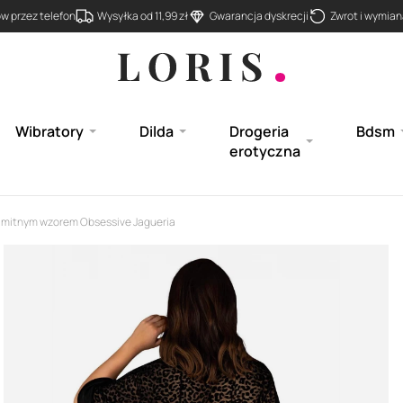
 przez telefon
Wysyłka od 11,99 zł
Gwarancja dyskrecji
Zwrot i wymiana
Wibratory
Dilda
Drogeria
Bdsm
erotyczna
samitnym wzorem Obsessive Jagueria