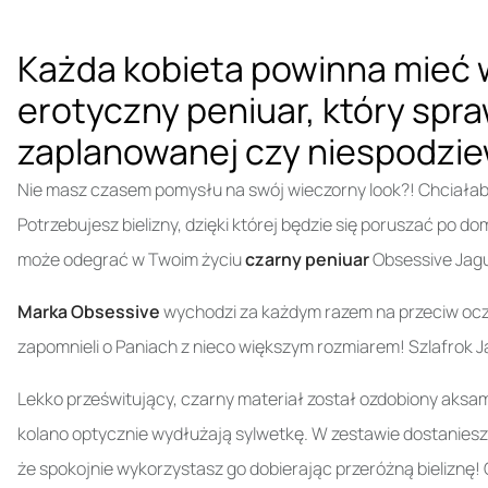
Każda kobieta powinna mieć 
erotyczny peniuar, który spr
zaplanowanej czy niespodziew
Nie masz czasem pomysłu na swój wieczorny look?! Chciała
Potrzebujesz bielizny, dzięki której będzie się poruszać po do
może odegrać w Twoim życiu
czarny peniuar
Obsessive Jagu
Marka Obsessive
wychodzi za każdym razem na przeciw ocze
zapomnieli o Paniach z nieco większym rozmiarem! Szlafrok Jag
Lekko prześwitujący, czarny materiał został ozdobiony aks
kolano optycznie wydłużają sylwetkę. W zestawie dostaniesz 
że spokojnie wykorzystasz go dobierając przeróżną bieliznę! C