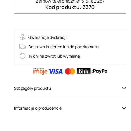
Zamów telefonicznie: 513 182 287
Kod produktu: 3370
JAGUERIA-PEI
Gwarancja dyskrecji
Dostawa kurierem lub do paczkomatu
14 dni na zwrot lub wymianę
Szczegóły produktu
Płeć:
Dla niej
Informacje o producencie
Kolor:
Czarny
Obsessive to polska marka produkująca erotyczną
bieliznę dla kobiet. Założyciele firmy – Agnieszka i