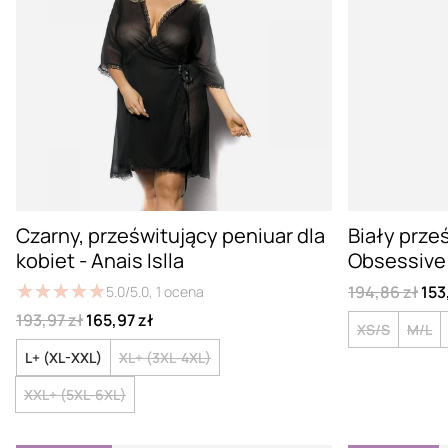
Czarny, prześwitujący peniuar dla
Biały prze
kobiet - Anais Islla
Obsessive
★
★
★
★
★
★
★
★
★
★
194,86 zł
153
5.0/5.0,
1
ocena
193,97 zł
165,97 zł
XS/S
M/L
L+ (XL-XXL)
XL+ (3XL-4XL)
XXL+ (5XL-6XL)