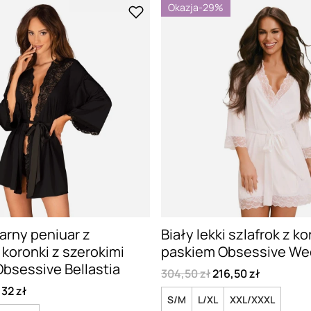
Okazja
-29%
arny peniuar z
Biały lekki szlafrok z ko
koronki z szerokimi
paskiem Obsessive W
bsessive Bellastia
304,50 zł
216,50 zł
,32 zł
S/M
L/XL
XXL/XXXL