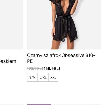
Czarny szlafrok Obsessive 810-
 paskiem
PEI
179,99 zł
168,99 zł
S/M
L/XL
XXL