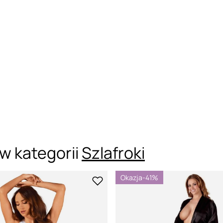
w kategorii
Szlafroki
Okazja
-41%