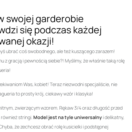
w swojej garderobie
awdzi się podczas każdej
anej okazji!
byś ubrać coś swobodnego, ale też kuszącego zarazem!
mu z gracją i pewnością siebie?! Myślimy, że właśnie taką rolę
eria!
kiwaniom Was, kobiet! Teraz niezwodni specjaliście, nie
ueria to prosty krój, ciekawy wzór i klasyka!
amitnym, zwierzęcym wzorem. Rękaw 3/4 oraz długość przed
również stringi.
Model jest na tyle uniwersalny
i delikatny,
hyba, że zechcesz obrać rolę kusicielki i podstępnej