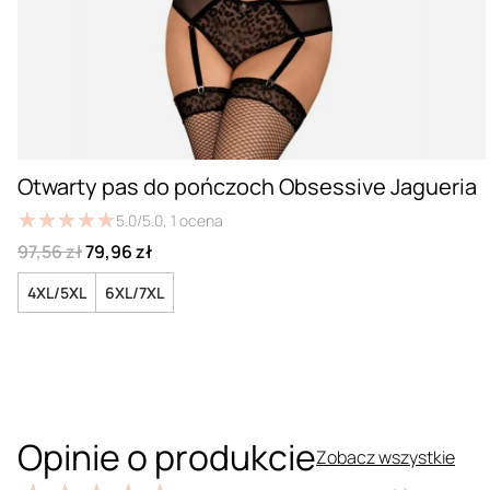
Otwarty pas do pończoch Obsessive Jagueria
★
★
★
★
★
★
★
★
★
★
5.0/5.0,
1
ocena
97,56 zł
79,96 zł
4XL/5XL
6XL/7XL
Opinie o produkcie
Zobacz wszystkie