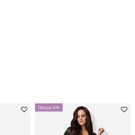
Okazja
-6%