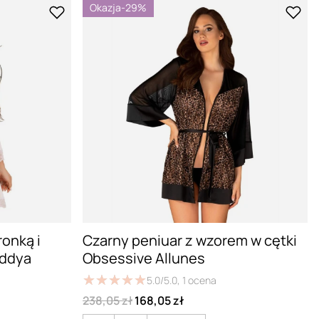
Okazja
-29%
ronką i
Czarny peniuar z wzorem w cętki
eddya
Obsessive Allunes
★
★
★
★
★
★
★
★
★
★
5.0/5.0,
1
ocena
238,05 zł
168,05 zł