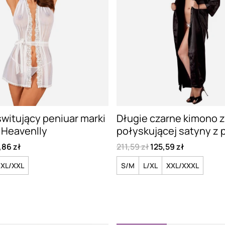
świtujący peniuar marki
Długie czarne kimono z
 Heavenlly
połyskującej satyny z
,86 zł
211,59 zł
125,59 zł
XL/XXL
S/M
L/XL
XXL/XXXL