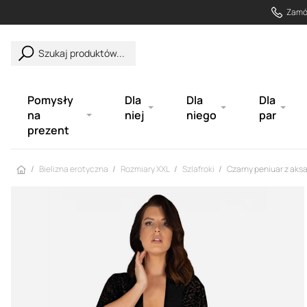
Zamów
Szukaj produktów...
Pomysły
Dla
Dla
Dla
na
niej
niego
par
prezent
Strona główna
Bielizna erotyczna
Rozmiary XXL
Szlafroki
Czarny peniuar z ak