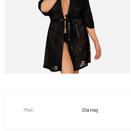
Płeć:
Dla niej