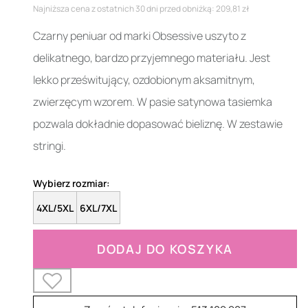
Najniższa cena z ostatnich 30 dni przed obniżką: 209,81 zł
Czarny peniuar od marki Obsessive uszyto z
delikatnego, bardzo przyjemnego materiału. Jest
lekko prześwitujący, ozdobionym aksamitnym,
zwierzęcym wzorem. W pasie satynowa tasiemka
pozwala dokładnie dopasować bieliznę. W zestawie
stringi.
Wybierz rozmiar:
4XL/5XL
6XL/7XL
DODAJ DO KOSZYKA