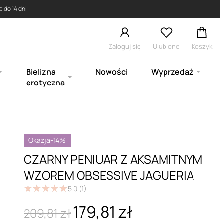
 do 14 dni
Zaloguj się
Ulubione
Koszyk
Bielizna
Nowości
Wyprzedaż
erotyczna
Okazja
-14%
CZARNY PENIUAR Z AKSAMITNYM
WZOREM OBSESSIVE JAGUERIA
★
★
★
★
★
★
★
★
★
★
5.0
(1)
179,81 zł
209,81 zł