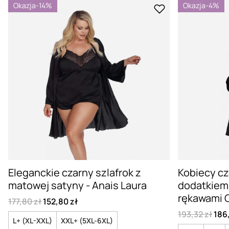
Okazja
-14%
Okazja
-4%
Eleganckie czarny szlafrok z
Kobiecy cz
matowej satyny - Anais Laura
dodatkiem 
rękawami O
177,80 zł
152,80 zł
193,32 zł
186
L+ (XL-XXL)
XXL+ (5XL-6XL)