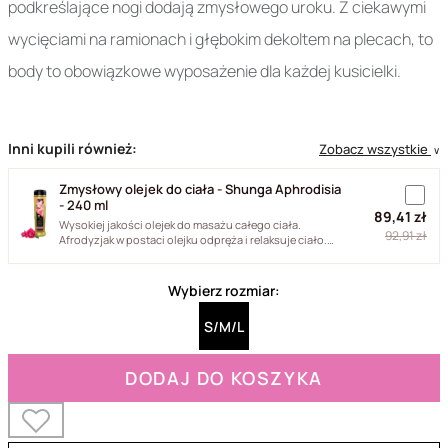
podkreślające nogi dodają zmysłowego uroku. Z ciekawymi
wycięciami na ramionach i głębokim dekoltem na plecach, to
body to obowiązkowe wyposażenie dla każdej kusicielki.
Inni kupili również:
Zobacz wszystkie
∨
Zmysłowy olejek do ciała - Shunga Aphrodisia
- 240 ml
89,41 zł
Wysokiej jakości olejek do masażu całego ciała.
92,91 zł
Afrodyzjak w postaci olejku odpręża i relaksuje ciało.
Jego formuła...
Wybierz rozmiar:
S/M/L
DODAJ DO KOSZYKA