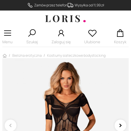
Zamów przez telefon
Wysyłka od 11,99 zł
Menu
Szukaj
Zaloguj się
Ulubione
Koszyk
Strona główna
Bielizna erotyczna
Kostiumy siateczkowe bodystocking