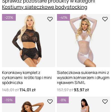
Sprawdź pozostałe produkty w kategorii
Kostiumy siateczkowe bodystocking
-23%
-41%
Koronkowy komplet z
Siateczkowa sukienka mini z
cyrkoniami: krótki top i mini
wysokim kołnierzem i długim
spódniczka
rękawem S/M/L
148,01 zł
114,01 zł
157,97 zł
93,97 zł
-19%
-8%