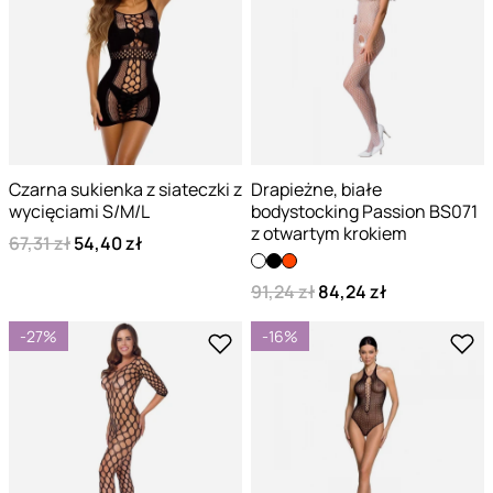
Czarna sukienka z siateczki z
Drapieżne, białe
wycięciami S/M/L
bodystocking Passion BS071
z otwartym krokiem
67,31 zł
54,40 zł
91,24 zł
84,24 zł
-27%
-16%