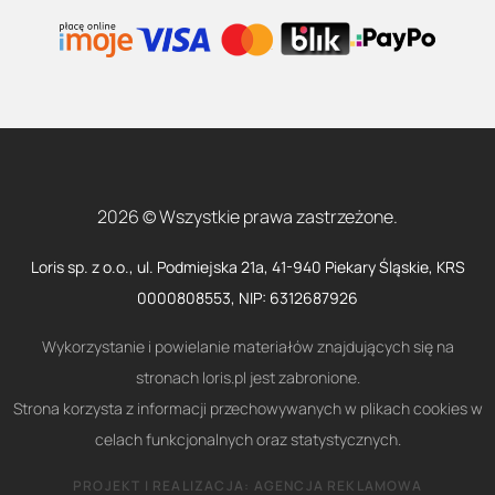
2026 © Wszystkie prawa zastrzeżone.
Loris sp. z o.o., ul. Podmiejska 21a, 41-940 Piekary Śląskie, KRS
0000808553, NIP: 6312687926
Wykorzystanie i powielanie materiałów znajdujących się na
stronach loris.pl jest zabronione.
Strona korzysta z informacji przechowywanych w plikach cookies w
celach funkcjonalnych oraz statystycznych.
PROJEKT I REALIZACJA:
AGENCJA REKLAMOWA