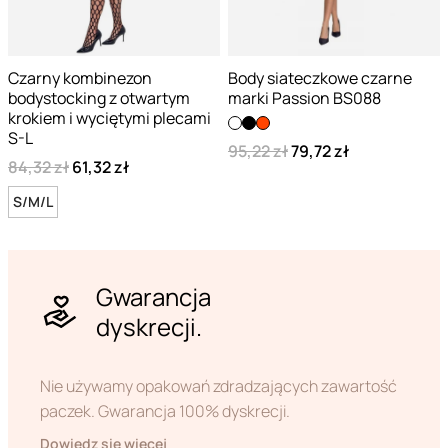
Czarny kombinezon
Body siateczkowe czarne
bodystocking z otwartym
marki Passion BS088
krokiem i wyciętymi plecami
S-L
95,22 zł
79,72 zł
84,32 zł
61,32 zł
S/M/L
Gwarancja
dyskrecji.
Nie używamy opakowań zdradzających zawartość
paczek. Gwarancja 100% dyskrecji.
Dowiedz się więcej