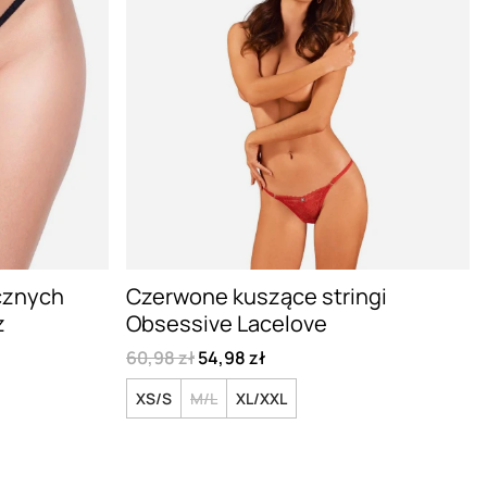
ycznych
Czerwone kuszące stringi
z
Obsessive Lacelove
60,98 zł
54,98 zł
XS/S
M/L
XL/XXL