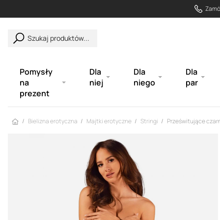
Zamów
Szukaj produktów...
Pomysły
Dla
Dla
Dla
na
niej
niego
par
prezent
Strona główna
Bielizna erotyczna
Majtki erotyczne
Stringi
Prześwitujące czarn