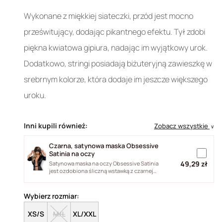
Wykonane z miękkiej siateczki, przód jest mocno
prześwitujący, dodając pikantnego efektu. Tył zdobi
piękna kwiatowa gipiura, nadając im wyjątkowy urok.
Dodatkowo, stringi posiadają biżuteryjną zawieszkę w
srebrnym kolorze, która dodaje im jeszcze większego
uroku.
Inni kupili również:
Zobacz wszystkie
∨
Czarna, satynowa maska Obsessive
Satinia na oczy
49,29 zł
Satynowa maska na oczy Obsessive Satinia
jest ozdobiona śliczną wstawką z czarnej
gipiury z motywem kwiatka. Maska...
Wybierz rozmiar:
XS/S
M/L
XL/XXL