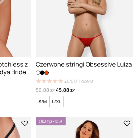
rotchless z
Czerwone stringi Obsessive Luiza
dya Bride
★
★
★
★
★
★
★
★
★
★
5.0/5.0,
1
ocena
56,88 zł
45,88 zł
S/M
L/XL
Okazja
-10%