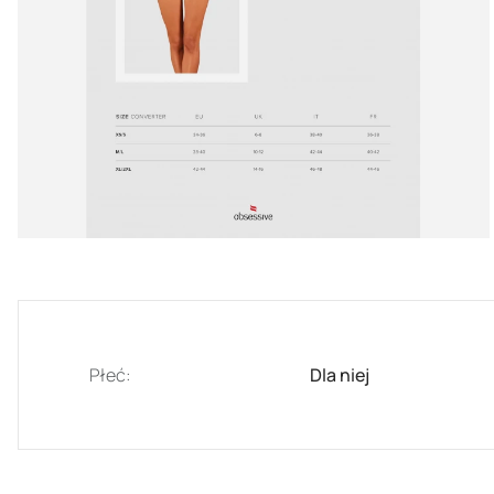
Płeć:
Dla niej