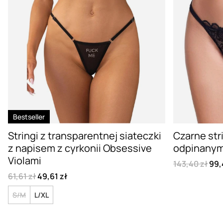
Bestseller
Stringi z transparentnej siateczki
Czarne stri
z napisem z cyrkonii Obsessive
odpinanym 
Violami
143,40 zł
99,
61,61 zł
49,61 zł
S/M
L/XL