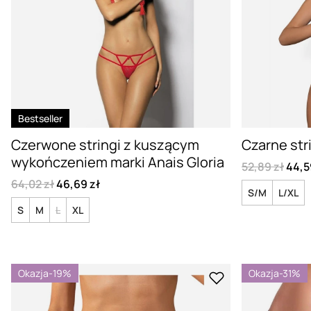
Bestseller
Czerwone stringi z kuszącym
Czarne str
wykończeniem marki Anais Gloria
52,89 zł
44,5
64,02 zł
46,69 zł
S/M
L/XL
S
M
L
XL
Okazja
-19%
Okazja
-31%