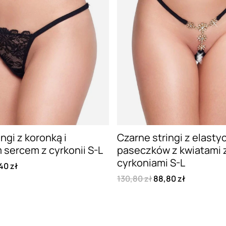
ngi z koronką i
Czarne stringi z elast
sercem z cyrkonii S-L
paseczków z kwiatami 
cyrkoniami S-L
40 zł
130,80 zł
88,80 zł