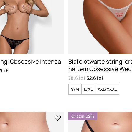
ingi Obsessive Intensa
Białe otwarte stringi c
haftem Obsessive Wed
9 zł
78,61 zł
52,61 zł
S/M
L/XL
XXL/XXXL
Okazja
-32%