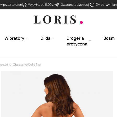
 przez telefon
Wysyłka od 11,99 zł
Gwarancja dyskrecji
Zwrot i wymiana
Wibratory
Dilda
Drogeria
Bdsm
erotyczna
e stringi Obsessive Celia Noir