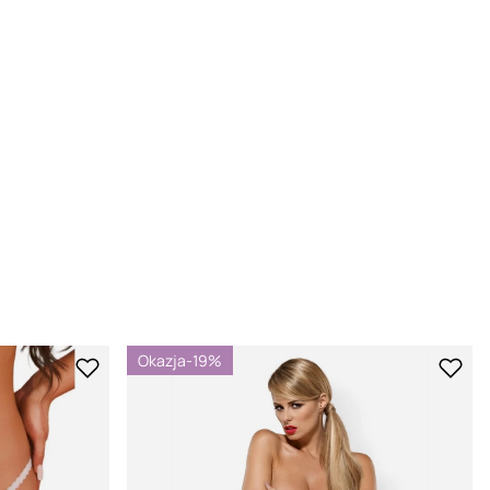
Okazja
-19%