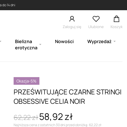
 do 14 dni
Zaloguj się
Ulubione
Koszyk
Bielizna
Nowości
Wyprzedaż
erotyczna
Okazja
-5%
PRZEŚWITUJĄCE CZARNE STRINGI
OBSESSIVE CELIA NOIR
58,92 zł
62,22 zł
Najniższa cena z ostatnich 30 dni przed obniżką: 62,22 zł