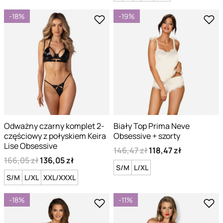
-18%
-19%
Odważny czarny komplet 2-
Biały Top Prima Neve
częściowy z połyskiem Keira
Obsessive + szorty
Lise Obsessive
146,47 zł
118,47 zł
166,05 zł
136,05 zł
S/M
L/XL
S/M
L/XL
XXL/XXXL
-18%
-11%