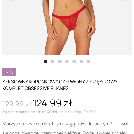
-4%
SEKSOWNY KORONKOWY CZERWONY 2-CZĘŚCIOWY
KOMPLET OBSESSIVE ELIANES
124,99 zł
129,99 zł
Najniższa cena z ostatnich 30 dni przed obniżką: 129,99 zł
Marzysz o czymś delikatnym i wyjątkowo kobiecym? Pozwól
się oczarować tej czerwonej bieliźnie! Dodaj swojej sypialni