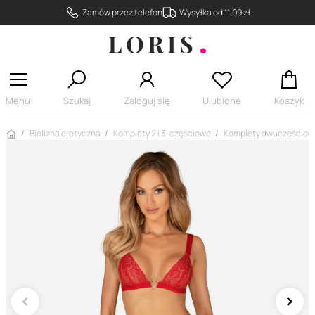
Zamów przez telefon
Wysyłka od 11,99 zł
Menu
Szukaj
Zaloguj się
Ulubione
Koszyk
Strona główna
Bielizna erotyczna
Komplety 2 i 3-częściowe
Komplety dwuczęściow