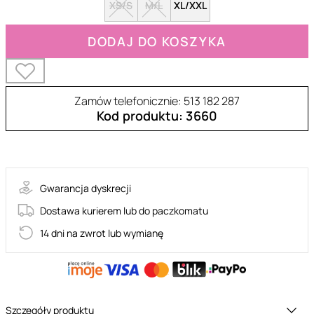
XS/S
M/L
XL/XXL
DODAJ DO KOSZYKA
Zamów telefonicznie: 513 182 287
Kod produktu: 3660
Elianes-SET
Gwarancja dyskrecji
Dostawa kurierem lub do paczkomatu
14 dni na zwrot lub wymianę
Szczegóły produktu