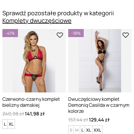
Sprawdź pozostałe produkty w kategorii
Komplety dwuczęściowe
-41%
-18%
Czerwono-czarny komplet
Dwuczęściowy komplet
bielizny damskiej
Demoniq Casilda w czarnym
kolorze
240,98 zł
141,98 zł
157,44 zł
129,44 zł
L
XL
S
M
L
XL
XXL