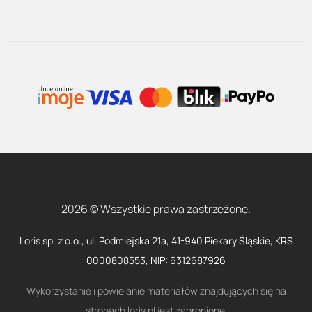
2026 © Wszystkie prawa zastrzeżone.
Loris sp. z o.o., ul. Podmiejska 21a, 41-940 Piekary Śląskie, KRS
0000808553, NIP: 6312687926
Wykorzystanie i powielanie materiałów znajdujących się na
stronach loris.pl jest zabronione.