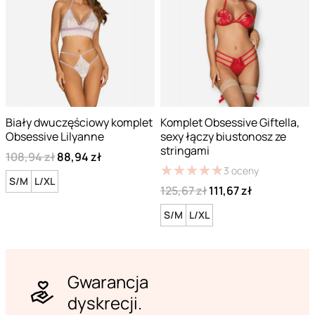
Biały dwuczęściowy komplet
Komplet Obsessive Giftella,
Obsessive Lilyanne
sexy łączy biustonosz ze
stringami
108,94 zł
88,94 zł
★
★
★
★
★
★
★
★
★
★
3
oceny
S/M
L/XL
125,67 zł
111,67 zł
S/M
L/XL
Gwarancja
dyskrecji.