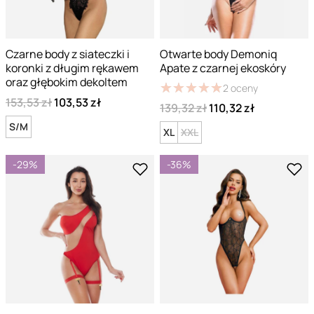
Czarne body z siateczki i
Otwarte body Demoniq
koronki z długim rękawem
Apate z czarnej ekoskóry
oraz głębokim dekoltem
★
★
★
★
★
★
★
★
★
★
2
oceny
153,53 zł
103,53 zł
139,32 zł
110,32 zł
S/M
XL
XXL
-29%
-36%