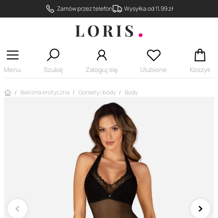
Zamów przez telefon
Wysyłka od 11,99 zł
Menu
Szukaj
Zaloguj się
Ulubione
Koszyk
Strona główna
Bielizna erotyczna
Gorsety i body
Body