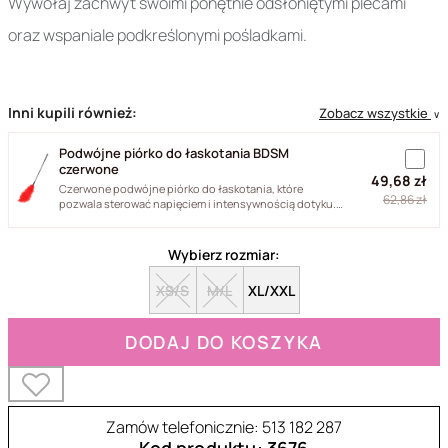
Wywołaj zachwyt swoimi ponętnie odsłoniętymi plecami
oraz wspaniale podkreślonymi pośladkami.
Inni kupili również:
Zobacz wszystkie
∨
Podwójne piórko do łaskotania BDSM
czerwone
49,68 zł
Czerwone podwójne piórko do łaskotania, które
62,86 zł
pozwala sterować napięciem i intensywnością dotyku.
Naturalne pióra...
Wybierz rozmiar:
XS/S
M/L
XL/XXL
DODAJ DO KOSZYKA
Zamów telefonicznie: 513 182 287