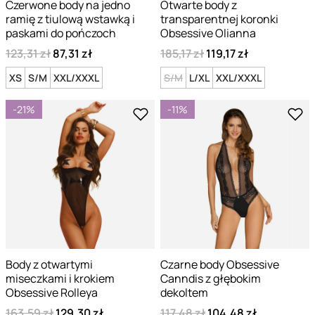
Czerwone body na jedno
Otwarte body z
ramię z tiulową wstawką i
transparentnej koronki
paskami do pończoch
Obsessive Olianna
123,31 zł
87,31 zł
185,17 zł
119,17 zł
XS
S/M
XXL/XXXL
S/M
L/XL
XXL/XXXL
-21%
-11%
Body z otwartymi
Czarne body Obsessive
miseczkami i krokiem
Canndis z głębokim
Obsessive Rolleya
dekoltem
163,59 zł
129,30 zł
117,48 zł
104,48 zł