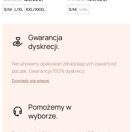
S/M
L/XL
XXL/XXXL
S/M
L/XL
Gwarancja
dyskrecji.
Nie używamy opakowań zdradzających zawartość
paczek. Gwarancja 100% dyskrecji.
Dowiedz się więcej
Pomożemy w
wyborze.