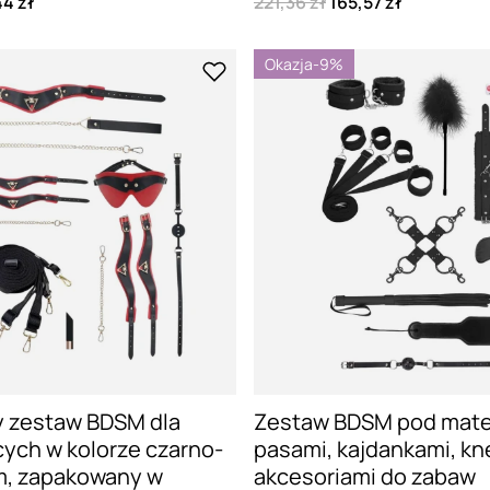
4 zł
221,36 zł
165,57 zł
Okazja
-9%
 zestaw BDSM dla
Zestaw BDSM pod mate
ych w kolorze czarno-
pasami, kajdankami, kn
, zapakowany w
akcesoriami do zabaw