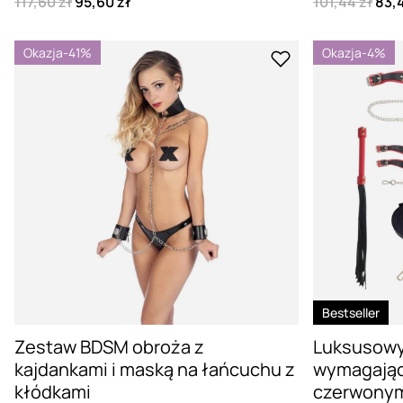
117,60 zł
95,60 zł
101,44 zł
83,4
Okazja
-41%
Okazja
-4%
Bestseller
Zestaw BDSM obroża z
Luksusowy
kajdankami i maską na łańcuchu z
wymagając
kłódkami
czerwonym