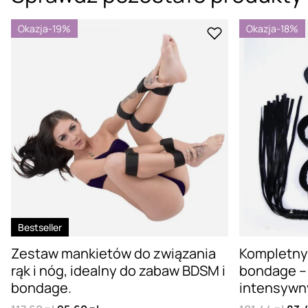
Okazja
-19%
Okazja
-18%
Bestseller
Zestaw mankietów do związania
Kompletny
rąk i nóg, idealny do zabaw BDSM i
bondage – 
bondage.
intensywn