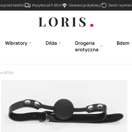
 przez telefon
Wysyłka od 11,99 zł
Gwarancja dyskrecji
Zwrot i wymiana
Wibratory
Dilda
Drogeria
Bdsm
erotyczna
taw BDSM