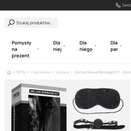
Zamów
Szukaj produktów...
Pomysły
Dla
Dla
Dla
na
niej
niego
par
prezent
Strona główna
BDSM
Krępowanie
Zestawy
Zestaw Deluxe Bondage Kit 1 - Zes