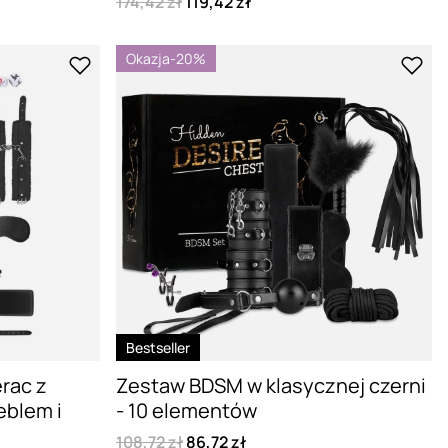
174,42 zł
119,42 zł
Okazja
-20%
Bestseller
rac z
Zestaw BDSM w klasycznej czerni
eblem i
- 10 elementów
108,72 zł
86,72 zł