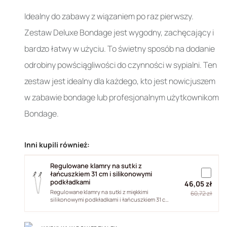
Idealny do zabawy z wiązaniem po raz pierwszy.
Zestaw Deluxe Bondage jest wygodny, zachęcający i
bardzo łatwy w użyciu. To świetny sposób na dodanie
odrobiny powściągliwości do czynności w sypialni. Ten
zestaw jest idealny dla każdego, kto jest nowicjuszem
w zabawie bondage lub profesjonalnym użytkownikom
Bondage.
Inni kupili również:
Regulowane klamry na sutki z
łańcuszkiem 31 cm i silikonowymi
podkładkami
46,05 zł
Regulowane klamry na sutki z miękkimi
60,72 zł
silikonowymi podkładkami i łańcuszkiem 31 cm.
Dopasuj siłę nacisku od...