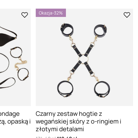
Okazja
-32%
bondage
Czarny zestaw hogtie z
ą, opaską i
wegańskiej skóry z o-ringiem i
złotymi detalami