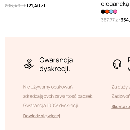
elegancką
206,40 zł
121,40 zł
367,77 zł
354,
Gwarancja
dyskrecji.
Nie używamy opakowań
Za duży 
zdradzających zawartość paczek.
Zadzwoń 
Gwarancja 100% dyskrecji.
Skontaktu
Dowiedz się więcej