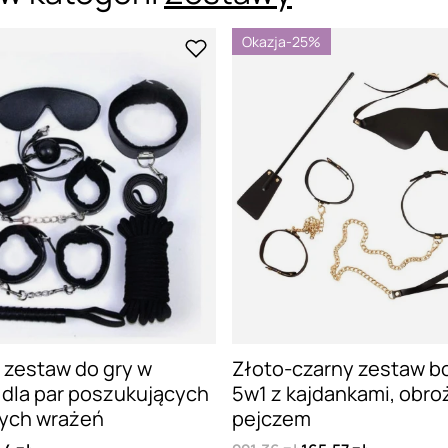
Okazja
-25%
 zestaw do gry w
Złoto-czarny zestaw 
dla par poszukujących
5w1 z kajdankami, obroż
ych wrażeń
pejczem