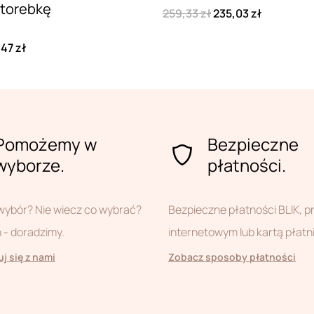
 torebkę
259,33 zł
235,03 zł
47 zł
Pomożemy w
Bezpieczne
wyborze.
płatności.
wybór? Nie wiecz co wybrać?
Bezpieczne płatności BLIK, 
- doradzimy.
internetowym lub kartą płatn
j się z nami
Zobacz sposoby płatności