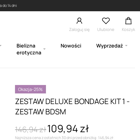
 do 14 dni
Zaloguj się
Ulubione
Koszyk
Bielizna
Nowości
Wyprzedaż
erotyczna
Okazja
-25%
ZESTAW DELUXE BONDAGE KIT 1 -
ZESTAW BDSM
109,94 zł
146,94 zł
Najniższa cena z ostatnich 30 dni przed obniżką: 146,94 zł