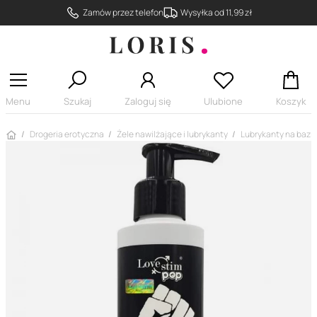
Zamów przez telefon
Wysyłka od 11,99 zł
Menu
Szukaj
Zaloguj się
Ulubione
Koszyk
Strona główna
Drogeria erotyczna
Żele nawilżające i lubrykanty
Lubrykanty na bazi