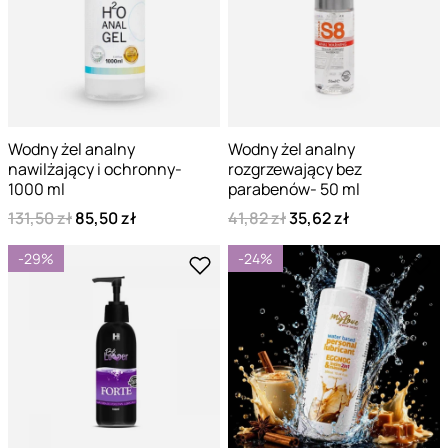
Wodny żel analny
Wodny żel analny
nawilżający i ochronny-
rozgrzewający bez
1000 ml
parabenów- 50 ml
131,50 zł
85,50 zł
41,82 zł
35,62 zł
-29%
-24%