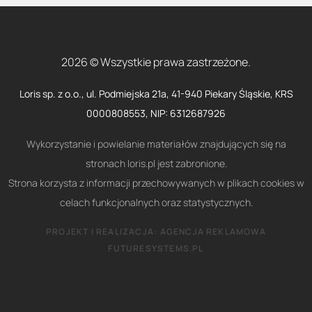
2026 © Wszystkie prawa zastrzeżone.
Loris sp. z o.o., ul. Podmiejska 21a, 41-940 Piekary Śląskie, KRS
0000808553, NIP: 6312687926
Wykorzystanie i powielanie materiałów znajdujących się na
stronach loris.pl jest zabronione.
Strona korzysta z informacji przechowywanych w plikach cookies w
celach funkcjonalnych oraz statystycznych.
PROJEKT I REALIZACJA:
AGENCJA REKLAMOWA
FUTURESYSTEMS.PL