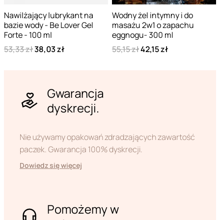
Nawilżający lubrykant na
Wodny żel intymny i do
bazie wody - Be Lover Gel
masażu 2w1 o zapachu
Forte - 100 ml
eggnogu- 300 ml
53,33 zł
38,03 zł
55,15 zł
42,15 zł
Gwarancja
dyskrecji.
Nie używamy opakowań zdradzających zawartość
paczek. Gwarancja 100% dyskrecji.
Dowiedz się więcej
Pomożemy w