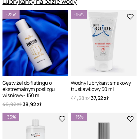
Lubrykanty na bazie wody
-22%
-15%
Gęsty żel do fistingu o
Wodny lubrykant smakowy
ekstremalnym poślizgu
truskawkowy 50 ml
wiśniowy- 150 ml
44,28 zł
37,52 zł
49,92 zł
38,92 zł
-35%
-15%