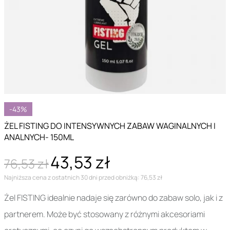
-43%
ŻEL FISTING DO INTENSYWNYCH ZABAW WAGINALNYCH I
ANALNYCH- 150ML
43,53 zł
76,53 zł
Najniższa cena z ostatnich 30 dni przed obniżką: 76,53 zł
Żel FISTING idealnie nadaje się zarówno do zabaw solo, jak i z
partnerem. Może być stosowany z różnymi akcesoriami