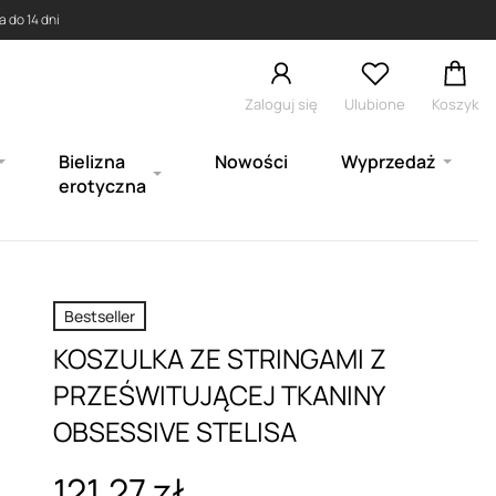
 do 14 dni
Zaloguj się
Ulubione
Koszyk
Bielizna
Nowości
Wyprzedaż
erotyczna
Bestseller
KOSZULKA ZE STRINGAMI Z
PRZEŚWITUJĄCEJ TKANINY
OBSESSIVE STELISA
121,27 zł