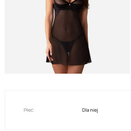
Płeć:
Dla niej