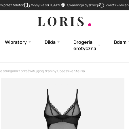
 przez telefon
Wysyłka od 11,99 zł
Gwarancja dyskrecji
Zwrot i wymiana
Wibratory
Dilda
Drogeria
Bdsm
erotyczna
e stringami z prześwitującej tkaniny Obsessive Stelisa