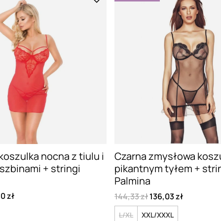
oszulka nocna z tiulu i
Czarna zmysłowa koszu
iszbinami + stringi
pikantnym tyłem + stri
Palmina
10 zł
144,33 zł
136,03 zł
L/XL
XXL/XXXL