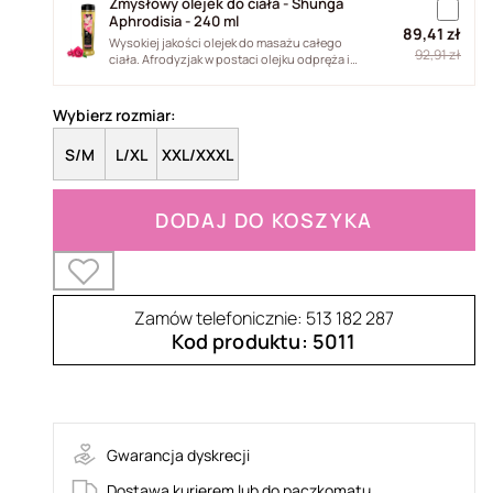
Zmysłowy olejek do ciała - Shunga
Aphrodisia - 240 ml
89,41 zł
Wysokiej jakości olejek do masażu całego
92,91 zł
ciała. Afrodyzjak w postaci olejku odpręża i
relaksuje ciało. Jego formuła...
Wybierz rozmiar:
S/M
L/XL
XXL/XXXL
DODAJ DO KOSZYKA
Zamów telefonicznie: 513 182 287
Kod produktu: 5011
Stelisa-koszulka
Gwarancja dyskrecji
Dostawa kurierem lub do paczkomatu