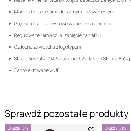
Materiały: lekka, prześwitująca siateczka z eleganckim
Miseczki z fiszbinami i delikatnym usztywnieniem
Głęboki dekolt i zmysłowe wycięcie na plecach
Regulowane ramiączka, zapięcie na haftki
Ozdobna zawieszka z logotypem
Skład: Koszulka: 94% poliamid, 6% elastan Stringi: 85% 
Zaprojektowane w UE
Sprawdź pozostałe produkty 
Okazja
-8%
Okazja
-31%