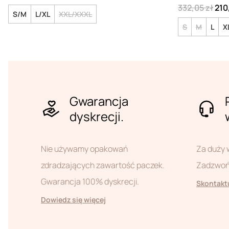
332,05 zł
210
S/M
L/XL
XXL/XXXL
S
M
L
X
Gwarancja
dyskrecji.
Nie używamy opakowań
Za duży 
zdradzających zawartość paczek.
Zadzwoń 
Gwarancja 100% dyskrecji.
Skontaktu
Dowiedz się więcej