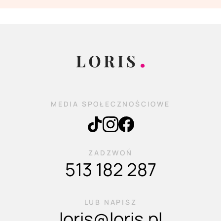
MEDIA SPOŁECZNOŚCIOWE
ZADZWOŃ
513 182 287
LUB NAPISZ
loris@loris.pl