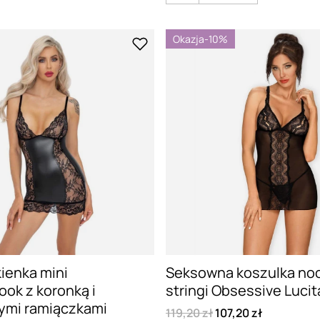
Okazja
-10%
ienka mini
Seksowna koszulka no
ok z koronką i
stringi Obsessive Luci
ymi ramiączkami
119,20 zł
107,20 zł