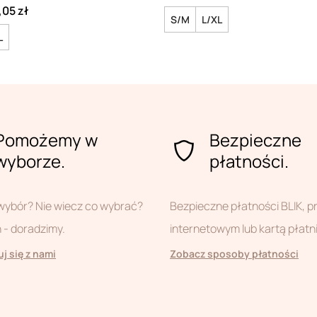
,05 zł
S/M
L/XL
L
Pomożemy w
Bezpieczne
wyborze.
płatności.
wybór? Nie wiecz co wybrać?
Bezpieczne płatności BLIK, 
- doradzimy.
internetowym lub kartą płatn
j się z nami
Zobacz sposoby płatności