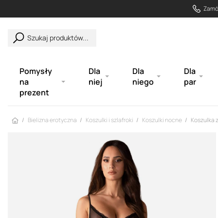
Zamów
Szukaj produktów...
Pomysły
Dla
Dla
Dla
na
niej
niego
par
prezent
Strona główna
Bielizna erotyczna
Koszulki i szlafroki
Koszulki nocne
Koszulka z