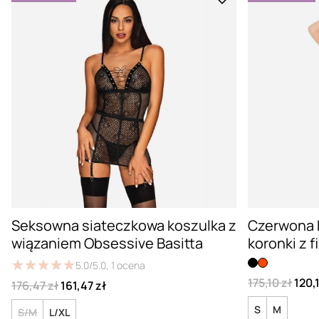
Seksowna siateczkowa koszulka z
Czerwona k
wiązaniem Obsessive Basitta
koronki z f
★
★
★
★
★
★
★
★
★
★
5.0/5.0,
1
ocena
175,10 zł
120,
176,47 zł
161,47 zł
S
M
S/M
L/XL