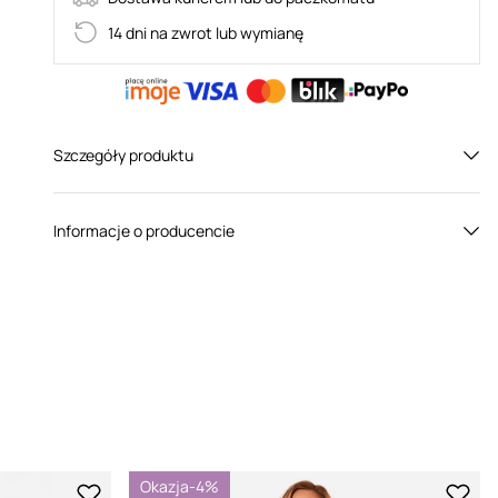
14 dni na zwrot lub wymianę
Szczegóły produktu
Płeć:
Dla niej
Informacje o producencie
Kolor:
Czarny
Obsessive to polska marka produkująca erotyczną
bieliznę dla kobiet. Założyciele firmy – Agnieszka i
Tomasz Szpilowie, nie znajdując na rodzimym rynku
zadowalającej bielizny do łóżkowych zabaw, postanowili
sami tworzyć piękną bieliznę wysokiej jakości. Pomysł
zmaterializował się w 2006 roku, gdy Obsessive
oficjalnie rozpoczęło działalność. Ideą przyświecającą
Okazja
-4%