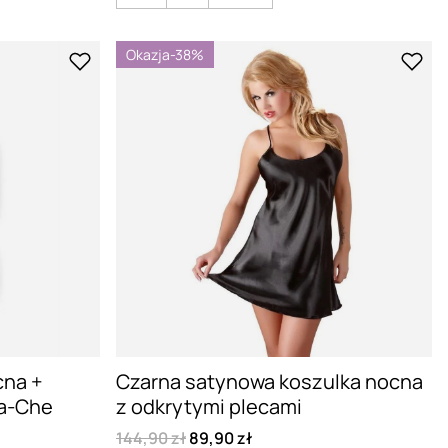
Okazja
-38%
cna +
Czarna satynowa koszulka nocna
ta-Che
z odkrytymi plecami
144,90 zł
89,90 zł