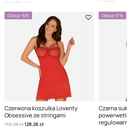
Okazja
-16%
Okazja
-37%
Czerwona koszulka Loventy
Czarna suk
Obsessive ze stringami
powerwetlo
regulowan
153,26 zł
128,26 zł